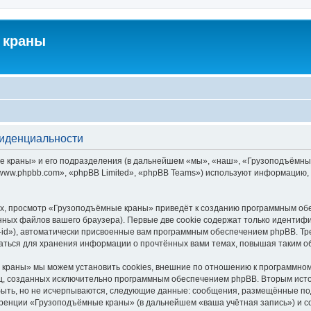
 краны
фиденциальности
краны» и его подразделения (в дальнейшем «мы», «наш», «Грузоподъёмные кра
ww.phpbb.com», «phpBB Limited», «phpBB Teams») используют информацию, 
х, просмотр «Грузоподъёмные краны» приведёт к созданию программным обе
ных файлов вашего браузера). Первые две cookie содержат только идентифик
id»), автоматически присвоенные вам программным обеспечением phpBB. Тре
ться для хранения информации о прочтённых вами темах, повышая таким о
краны» мы можем установить cookies, внешние по отношению к программному
иц, созданных исключительно программным обеспечением phpBB. Вторым ис
быть, но не исчерпываются, следующие данные: сообщения, размещённые по
еренции «Грузоподъёмные краны» (в дальнейшем «ваша учётная запись») и с