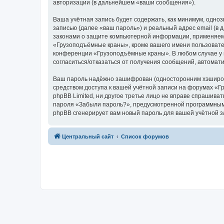
авторизации (в дальнейшем «ваши сообщения»).
Ваша учётная запись будет содержать, как минимум, одн
записью (далее «ваш пароль») и реальный адрес email (
законами о защите компьютерной информации, применяем
«Грузоподъёмные краны», кроме вашего имени пользователя
конференции «Грузоподъёмные краны». В любом случае у в
согласиться/отказаться от получения сообщений, автома
Ваш пароль надёжно зашифрован (односторонним хэширован
средством доступа к вашей учётной записи на форумах «Г
phpBB Limited, ни другое третье лицо не вправе спрашива
пароля «Забыли пароль?», предусмотренной программным 
phpBB сгенерирует вам новый пароль для вашей учётной з
Центральный сайт
Список форумов