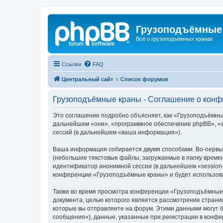
Грузоподъёмные
Всё о грузоподъёмных кранах
Ссылки
FAQ
Центральный сайт
Список форумов
Грузоподъёмные краны - Соглашение о кон
Это соглашение подробно объясняет, как «Грузоподъёмные 
дальнейшем «они», «программное обеспечение phpBB», «w
сессий (в дальнейшем «ваша информация»).
Ваша информация собирается двумя способами. Во-первы
(небольшие текстовые файлы, загружаемые в папку времен
идентификатор анонимной сессии (в дальнейшем «session-
конференции «Грузоподъёмные краны» и будет использова
Также во время просмотра конференции «Грузоподъёмные 
документа, целью которого является рассмотрение стран
которые вы отправляете на форум. Этими данными могут 
сообщения»), данные, указанные при регистрации в конф