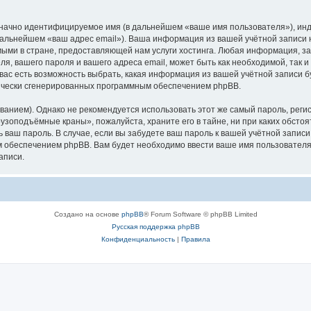
означно идентифицируемое имя (в дальнейшем «ваше имя пользователя»), ин
в дальнейшем «ваш адрес email»). Ваша информация из вашей учётной запис
ыми в стране, предоставляющей нам услуги хостинга. Любая информация, з
, вашего пароля и вашего адреса email, может быть как необходимой, так и
ас есть возможность выбрать, какая информация из вашей учётной записи бу
тически сгенерированных программным обеспечением phpBB.
ием). Однако не рекомендуется использовать этот же самый пароль, регист
рузоподъёмные краны», пожалуйста, храните его в тайне, ни при каких обст
ть ваш пароль. В случае, если вы забудете ваш пароль к вашей учётной запи
обеспечением phpBB. Вам будет необходимо ввести ваше имя пользователя и
аписи.
Создано на основе
phpBB
® Forum Software © phpBB Limited
Русская поддержка phpBB
Конфиденциальность
|
Правила