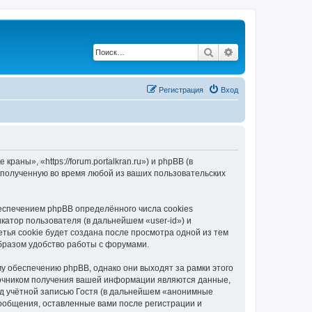
Поиск
Расширенный по
Регистрация
Вход
ны», «https://forum.portalkran.ru») и phpBB (в
полученную во время любой из ваших пользовательских
спечением phpBB определённого числа cookies
атор пользователя (в дальнейшем «user-id») и
тья cookie будет создана после просмотра одной из тем
бразом удобство работы с форумами.
 обеспечению phpBB, однако они выходят за рамки этого
точником получения вашей информации являются данные,
д учётной записью Гостя (в дальнейшем «анонимные
ообщения, оставленные вами после регистрации и