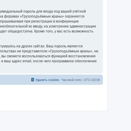
дивидуальный пароль для входа под вашей учётной
и на форумах «Грузоподъёмные краны» охраняется
апрашиваемая при регистрации в конференции
 необязательной ко вводу, на усмотрение администрации
дет общедоступна. Кроме того, у вас есть возможность
рируясь на других сайтах. Ваш пароль является
оятельствах ни представители «Грузоподъёмные краны», ни
си, вы сможете воспользоваться функцией восстановления
 ваш адрес email, после чего программное обеспечение
Удалить cookies
Часовой пояс:
UTC+03:00