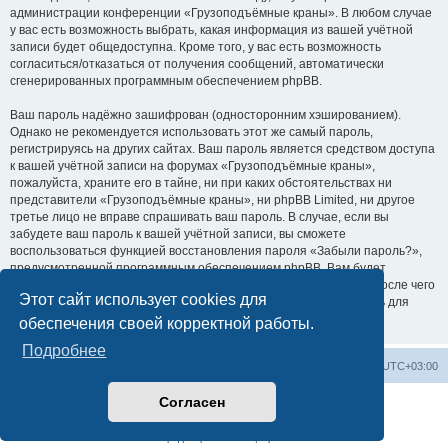
администрации конференции «Грузоподъёмные краны». В любом случае
у вас есть возможность выбрать, какая информация из вашей учётной
записи будет общедоступна. Кроме того, у вас есть возможность
согласиться/отказаться от получения сообщений, автоматически
сгенерированных программным обеспечением phpBB.
Ваш пароль надёжно зашифрован (односторонним хэшированием).
Однако не рекомендуется использовать этот же самый пароль,
регистрируясь на других сайтах. Ваш пароль является средством доступа
к вашей учётной записи на форумах «Грузоподъёмные краны»,
пожалуйста, храните его в тайне, ни при каких обстоятельствах ни
представители «Грузоподъёмные краны», ни phpBB Limited, ни другое
третье лицо не вправе спрашивать ваш пароль. В случае, если вы
забудете ваш пароль к вашей учётной записи, вы сможете
воспользоваться функцией восстановления пароля «Забыли пароль?»,
предусмотренной программным обеспечением phpBB. Вам будет
необходимо ввести ваше имя пользователя и ваш адрес email, после чего
Этот сайт использует cookies для
программное обеспечение phpBB сгенерирует вам новый пароль для
вашей учётной записи.
обеспечения своей корректной работы.
Подробнее
Центральный сайт
Список форумов
Часовой пояс:
UTC+03:00
Согласен
Создано на основе
phpBB
® Forum Software © phpBB Limited
Русская поддержка phpBB
Конфиденциальность
|
Правила