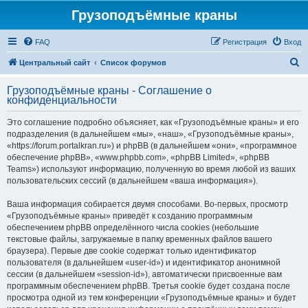
Грузоподъёмные краны
FAQ
Регистрация
Вход
П
Центральный сайт
Список форумов
о
Грузоподъёмные краны - Соглашение о
и
конфиденциальности
с
Это соглашение подробно объясняет, как «Грузоподъёмные краны» и его
к
подразделения (в дальнейшем «мы», «наш», «Грузоподъёмные краны»,
«https://forum.portalkran.ru») и phpBB (в дальнейшем «они», «программное
обеспечение phpBB», «www.phpbb.com», «phpBB Limited», «phpBB
Teams») используют информацию, полученную во время любой из ваших
пользовательских сессий (в дальнейшем «ваша информация»).
Ваша информация собирается двумя способами. Во-первых, просмотр
«Грузоподъёмные краны» приведёт к созданию программным
обеспечением phpBB определённого числа cookies (небольшие
текстовые файлы, загружаемые в папку временных файлов вашего
браузера). Первые две cookie содержат только идентификатор
пользователя (в дальнейшем «user-id») и идентификатор анонимной
сессии (в дальнейшем «session-id»), автоматически присвоенные вам
программным обеспечением phpBB. Третья cookie будет создана после
просмотра одной из тем конференции «Грузоподъёмные краны» и будет