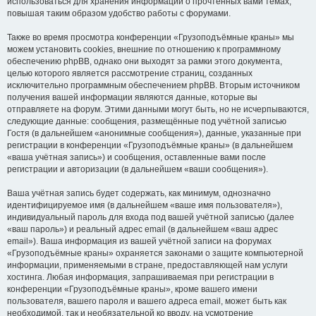
использоваться для хранения информации о прочтённых вами темах,
повышая таким образом удобство работы с форумами.
Также во время просмотра конференции «Грузоподъёмные краны» мы
можем установить cookies, внешние по отношению к программному
обеспечению phpBB, однако они выходят за рамки этого документа,
целью которого является рассмотрение страниц, созданных
исключительно программным обеспечением phpBB. Вторым источником
получения вашей информации являются данные, которые вы
отправляете на форум. Этими данными могут быть, но не исчерпываются,
следующие данные: сообщения, размещённые под учётной записью
Гостя (в дальнейшем «анонимные сообщения»), данные, указанные при
регистрации в конференции «Грузоподъёмные краны» (в дальнейшем
«ваша учётная запись») и сообщения, оставленные вами после
регистрации и авторизации (в дальнейшем «ваши сообщения»).
Ваша учётная запись будет содержать, как минимум, однозначно
идентифицируемое имя (в дальнейшем «ваше имя пользователя»),
индивидуальный пароль для входа под вашей учётной записью (далее
«ваш пароль») и реальный адрес email (в дальнейшем «ваш адрес
email»). Ваша информация из вашей учётной записи на форумах
«Грузоподъёмные краны» охраняется законами о защите компьютерной
информации, применяемыми в стране, предоставляющей нам услуги
хостинга. Любая информация, запрашиваемая при регистрации в
конференции «Грузоподъёмные краны», кроме вашего имени
пользователя, вашего пароля и вашего адреса email, может быть как
необходимой, так и необязательной ко вводу, на усмотрение