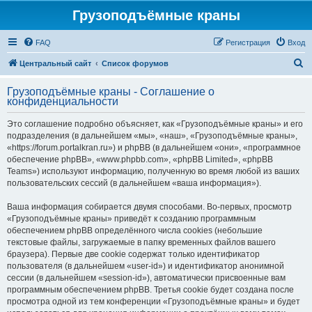
Грузоподъёмные краны
FAQ
Регистрация
Вход
П
Центральный сайт
Список форумов
о
Грузоподъёмные краны - Соглашение о
и
конфиденциальности
с
Это соглашение подробно объясняет, как «Грузоподъёмные краны» и его
к
подразделения (в дальнейшем «мы», «наш», «Грузоподъёмные краны»,
«https://forum.portalkran.ru») и phpBB (в дальнейшем «они», «программное
обеспечение phpBB», «www.phpbb.com», «phpBB Limited», «phpBB
Teams») используют информацию, полученную во время любой из ваших
пользовательских сессий (в дальнейшем «ваша информация»).
Ваша информация собирается двумя способами. Во-первых, просмотр
«Грузоподъёмные краны» приведёт к созданию программным
обеспечением phpBB определённого числа cookies (небольшие
текстовые файлы, загружаемые в папку временных файлов вашего
браузера). Первые две cookie содержат только идентификатор
пользователя (в дальнейшем «user-id») и идентификатор анонимной
сессии (в дальнейшем «session-id»), автоматически присвоенные вам
программным обеспечением phpBB. Третья cookie будет создана после
просмотра одной из тем конференции «Грузоподъёмные краны» и будет