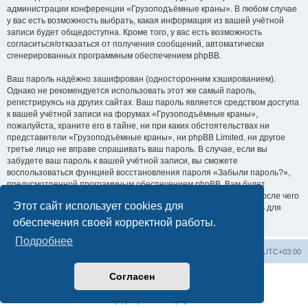
администрации конференции «Грузоподъёмные краны». В любом случае
у вас есть возможность выбрать, какая информация из вашей учётной
записи будет общедоступна. Кроме того, у вас есть возможность
согласиться/отказаться от получения сообщений, автоматически
сгенерированных программным обеспечением phpBB.
Ваш пароль надёжно зашифрован (односторонним хэшированием).
Однако не рекомендуется использовать этот же самый пароль,
регистрируясь на других сайтах. Ваш пароль является средством доступа
к вашей учётной записи на форумах «Грузоподъёмные краны»,
пожалуйста, храните его в тайне, ни при каких обстоятельствах ни
представители «Грузоподъёмные краны», ни phpBB Limited, ни другое
третье лицо не вправе спрашивать ваш пароль. В случае, если вы
забудете ваш пароль к вашей учётной записи, вы сможете
воспользоваться функцией восстановления пароля «Забыли пароль?»,
предусмотренной программным обеспечением phpBB. Вам будет
необходимо ввести ваше имя пользователя и ваш адрес email, после чего
Этот сайт использует cookies для
программное обеспечение phpBB сгенерирует вам новый пароль для
вашей учётной записи.
обеспечения своей корректной работы.
Подробнее
Центральный сайт
Список форумов
Часовой пояс:
UTC+03:00
Согласен
Создано на основе
phpBB
® Forum Software © phpBB Limited
Русская поддержка phpBB
Конфиденциальность
|
Правила