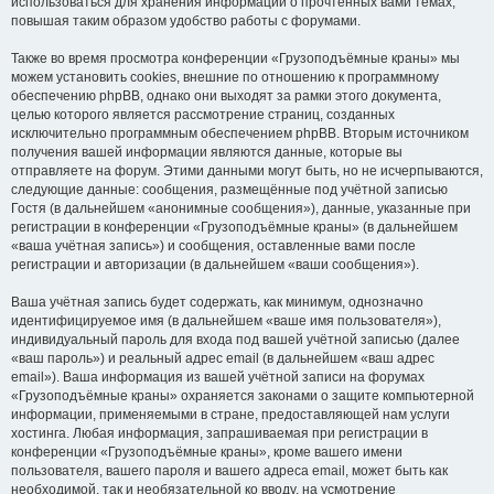
использоваться для хранения информации о прочтённых вами темах,
повышая таким образом удобство работы с форумами.
Также во время просмотра конференции «Грузоподъёмные краны» мы
можем установить cookies, внешние по отношению к программному
обеспечению phpBB, однако они выходят за рамки этого документа,
целью которого является рассмотрение страниц, созданных
исключительно программным обеспечением phpBB. Вторым источником
получения вашей информации являются данные, которые вы
отправляете на форум. Этими данными могут быть, но не исчерпываются,
следующие данные: сообщения, размещённые под учётной записью
Гостя (в дальнейшем «анонимные сообщения»), данные, указанные при
регистрации в конференции «Грузоподъёмные краны» (в дальнейшем
«ваша учётная запись») и сообщения, оставленные вами после
регистрации и авторизации (в дальнейшем «ваши сообщения»).
Ваша учётная запись будет содержать, как минимум, однозначно
идентифицируемое имя (в дальнейшем «ваше имя пользователя»),
индивидуальный пароль для входа под вашей учётной записью (далее
«ваш пароль») и реальный адрес email (в дальнейшем «ваш адрес
email»). Ваша информация из вашей учётной записи на форумах
«Грузоподъёмные краны» охраняется законами о защите компьютерной
информации, применяемыми в стране, предоставляющей нам услуги
хостинга. Любая информация, запрашиваемая при регистрации в
конференции «Грузоподъёмные краны», кроме вашего имени
пользователя, вашего пароля и вашего адреса email, может быть как
необходимой, так и необязательной ко вводу, на усмотрение