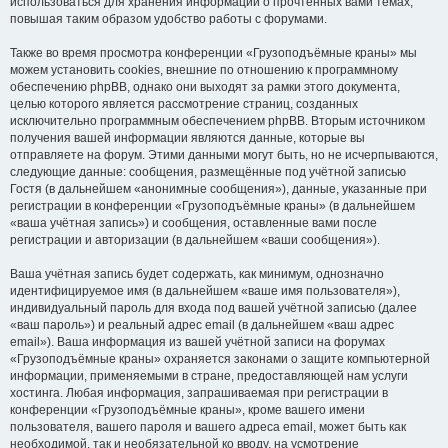
использоваться для хранения информации о прочтённых вами темах,
повышая таким образом удобство работы с форумами.
Также во время просмотра конференции «Грузоподъёмные краны» мы
можем установить cookies, внешние по отношению к программному
обеспечению phpBB, однако они выходят за рамки этого документа,
целью которого является рассмотрение страниц, созданных
исключительно программным обеспечением phpBB. Вторым источником
получения вашей информации являются данные, которые вы
отправляете на форум. Этими данными могут быть, но не исчерпываются,
следующие данные: сообщения, размещённые под учётной записью
Гостя (в дальнейшем «анонимные сообщения»), данные, указанные при
регистрации в конференции «Грузоподъёмные краны» (в дальнейшем
«ваша учётная запись») и сообщения, оставленные вами после
регистрации и авторизации (в дальнейшем «ваши сообщения»).
Ваша учётная запись будет содержать, как минимум, однозначно
идентифицируемое имя (в дальнейшем «ваше имя пользователя»),
индивидуальный пароль для входа под вашей учётной записью (далее
«ваш пароль») и реальный адрес email (в дальнейшем «ваш адрес
email»). Ваша информация из вашей учётной записи на форумах
«Грузоподъёмные краны» охраняется законами о защите компьютерной
информации, применяемыми в стране, предоставляющей нам услуги
хостинга. Любая информация, запрашиваемая при регистрации в
конференции «Грузоподъёмные краны», кроме вашего имени
пользователя, вашего пароля и вашего адреса email, может быть как
необходимой, так и необязательной ко вводу, на усмотрение