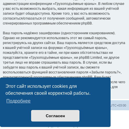
администрации конференции «Грузоподъёмные краны». В любом случае
у вас есть возможность выбрать, какая информация из вашей учётной
записи будет общедоступна. Кроме того, у вас есть возможность
согласиться/отказаться от получения сообщений, автоматически
сгенерированных программным обеспечением phpBB.
Ваш пароль надёжно зашифрован (односторонним хэшированием).
Однако не рекомендуется использовать этот же самый пароль,
регистрируясь на других сайтах. Ваш пароль является средством доступа
к вашей учётной записи на форумах «Грузоподъёмные краны»,
пожалуйста, храните его в тайне, ни при каких обстоятельствах ни
представители «Грузоподъёмные краны», ни phpBB Limited, ни другое
третье лицо не вправе спрашивать ваш пароль. В случае, если вы
забудете ваш пароль к вашей учётной записи, вы сможете
воспользоваться функцией восстановления пароля «Забыли пароль?»,
предусмотренной программным обеспечением phpBB. Вам будет
необходимо ввести ваше имя пользователя и ваш адрес email, после чего
Этот сайт использует cookies для
программное обеспечение phpBB сгенерирует вам новый пароль для
вашей учётной записи.
обеспечения своей корректной работы.
Подробнее
Центральный сайт
Список форумов
Часовой пояс:
UTC+03:00
Согласен
Создано на основе
phpBB
® Forum Software © phpBB Limited
Русская поддержка phpBB
Конфиденциальность
|
Правила