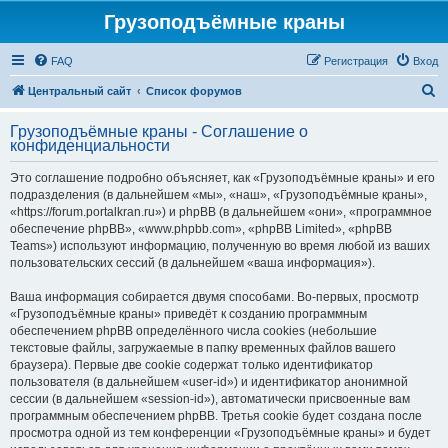
Грузоподъёмные краны
FAQ
Регистрация
Вход
П
Центральный сайт
Список форумов
о
Грузоподъёмные краны - Соглашение о
и
конфиденциальности
с
Это соглашение подробно объясняет, как «Грузоподъёмные краны» и его
к
подразделения (в дальнейшем «мы», «наш», «Грузоподъёмные краны»,
«https://forum.portalkran.ru») и phpBB (в дальнейшем «они», «программное
обеспечение phpBB», «www.phpbb.com», «phpBB Limited», «phpBB
Teams») используют информацию, полученную во время любой из ваших
пользовательских сессий (в дальнейшем «ваша информация»).
Ваша информация собирается двумя способами. Во-первых, просмотр
«Грузоподъёмные краны» приведёт к созданию программным
обеспечением phpBB определённого числа cookies (небольшие
текстовые файлы, загружаемые в папку временных файлов вашего
браузера). Первые две cookie содержат только идентификатор
пользователя (в дальнейшем «user-id») и идентификатор анонимной
сессии (в дальнейшем «session-id»), автоматически присвоенные вам
программным обеспечением phpBB. Третья cookie будет создана после
просмотра одной из тем конференции «Грузоподъёмные краны» и будет