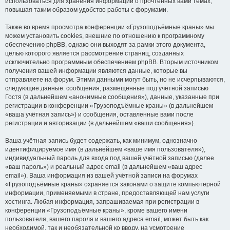
использоваться для хранения информации о прочтённых вами темах,
повышая таким образом удобство работы с форумами.
Также во время просмотра конференции «Грузоподъёмные краны» мы
можем установить cookies, внешние по отношению к программному
обеспечению phpBB, однако они выходят за рамки этого документа,
целью которого является рассмотрение страниц, созданных
исключительно программным обеспечением phpBB. Вторым источником
получения вашей информации являются данные, которые вы
отправляете на форум. Этими данными могут быть, но не исчерпываются,
следующие данные: сообщения, размещённые под учётной записью
Гостя (в дальнейшем «анонимные сообщения»), данные, указанные при
регистрации в конференции «Грузоподъёмные краны» (в дальнейшем
«ваша учётная запись») и сообщения, оставленные вами после
регистрации и авторизации (в дальнейшем «ваши сообщения»).
Ваша учётная запись будет содержать, как минимум, однозначно
идентифицируемое имя (в дальнейшем «ваше имя пользователя»),
индивидуальный пароль для входа под вашей учётной записью (далее
«ваш пароль») и реальный адрес email (в дальнейшем «ваш адрес
email»). Ваша информация из вашей учётной записи на форумах
«Грузоподъёмные краны» охраняется законами о защите компьютерной
информации, применяемыми в стране, предоставляющей нам услуги
хостинга. Любая информация, запрашиваемая при регистрации в
конференции «Грузоподъёмные краны», кроме вашего имени
пользователя, вашего пароля и вашего адреса email, может быть как
необходимой, так и необязательной ко вводу, на усмотрение