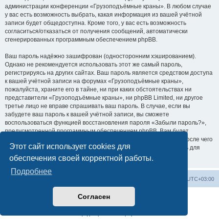
администрации конференции «Грузоподъёмные краны». В любом случае
у вас есть возможность выбрать, какая информация из вашей учётной
записи будет общедоступна. Кроме того, у вас есть возможность
согласиться/отказаться от получения сообщений, автоматически
сгенерированных программным обеспечением phpBB.
Ваш пароль надёжно зашифрован (односторонним хэшированием).
Однако не рекомендуется использовать этот же самый пароль,
регистрируясь на других сайтах. Ваш пароль является средством доступа
к вашей учётной записи на форумах «Грузоподъёмные краны»,
пожалуйста, храните его в тайне, ни при каких обстоятельствах ни
представители «Грузоподъёмные краны», ни phpBB Limited, ни другое
третье лицо не вправе спрашивать ваш пароль. В случае, если вы
забудете ваш пароль к вашей учётной записи, вы сможете
воспользоваться функцией восстановления пароля «Забыли пароль?»,
предусмотренной программным обеспечением phpBB. Вам будет
необходимо ввести ваше имя пользователя и ваш адрес email, после чего
Этот сайт использует cookies для
программное обеспечение phpBB сгенерирует вам новый пароль для
вашей учётной записи.
обеспечения своей корректной работы.
Подробнее
Центральный сайт
Список форумов
Часовой пояс:
UTC+03:00
Согласен
Создано на основе
phpBB
® Forum Software © phpBB Limited
Русская поддержка phpBB
Конфиденциальность
|
Правила