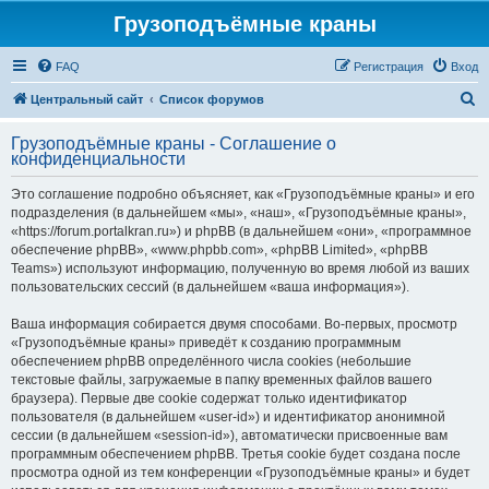
Грузоподъёмные краны
FAQ
Регистрация
Вход
П
Центральный сайт
Список форумов
о
Грузоподъёмные краны - Соглашение о
и
конфиденциальности
с
Это соглашение подробно объясняет, как «Грузоподъёмные краны» и его
к
подразделения (в дальнейшем «мы», «наш», «Грузоподъёмные краны»,
«https://forum.portalkran.ru») и phpBB (в дальнейшем «они», «программное
обеспечение phpBB», «www.phpbb.com», «phpBB Limited», «phpBB
Teams») используют информацию, полученную во время любой из ваших
пользовательских сессий (в дальнейшем «ваша информация»).
Ваша информация собирается двумя способами. Во-первых, просмотр
«Грузоподъёмные краны» приведёт к созданию программным
обеспечением phpBB определённого числа cookies (небольшие
текстовые файлы, загружаемые в папку временных файлов вашего
браузера). Первые две cookie содержат только идентификатор
пользователя (в дальнейшем «user-id») и идентификатор анонимной
сессии (в дальнейшем «session-id»), автоматически присвоенные вам
программным обеспечением phpBB. Третья cookie будет создана после
просмотра одной из тем конференции «Грузоподъёмные краны» и будет