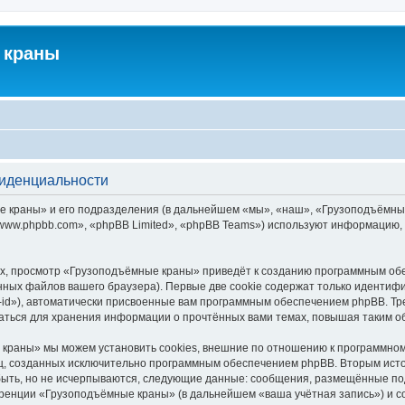
 краны
фиденциальности
краны» и его подразделения (в дальнейшем «мы», «наш», «Грузоподъёмные кра
ww.phpbb.com», «phpBB Limited», «phpBB Teams») используют информацию, 
х, просмотр «Грузоподъёмные краны» приведёт к созданию программным обе
ных файлов вашего браузера). Первые две cookie содержат только идентифик
id»), автоматически присвоенные вам программным обеспечением phpBB. Тре
ться для хранения информации о прочтённых вами темах, повышая таким о
краны» мы можем установить cookies, внешние по отношению к программному
иц, созданных исключительно программным обеспечением phpBB. Вторым ис
быть, но не исчерпываются, следующие данные: сообщения, размещённые по
еренции «Грузоподъёмные краны» (в дальнейшем «ваша учётная запись») и с