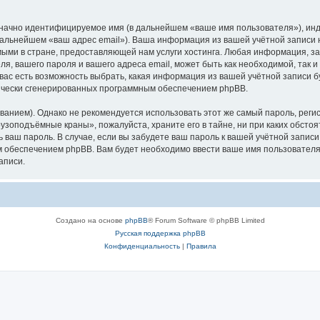
означно идентифицируемое имя (в дальнейшем «ваше имя пользователя»), ин
в дальнейшем «ваш адрес email»). Ваша информация из вашей учётной запис
ыми в стране, предоставляющей нам услуги хостинга. Любая информация, з
, вашего пароля и вашего адреса email, может быть как необходимой, так и
ас есть возможность выбрать, какая информация из вашей учётной записи бу
тически сгенерированных программным обеспечением phpBB.
ием). Однако не рекомендуется использовать этот же самый пароль, регист
рузоподъёмные краны», пожалуйста, храните его в тайне, ни при каких обст
ть ваш пароль. В случае, если вы забудете ваш пароль к вашей учётной запи
обеспечением phpBB. Вам будет необходимо ввести ваше имя пользователя и
аписи.
Создано на основе
phpBB
® Forum Software © phpBB Limited
Русская поддержка phpBB
Конфиденциальность
|
Правила