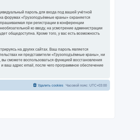
дивидуальный пароль для входа под вашей учётной
и на форумах «Грузоподъёмные краны» охраняется
апрашиваемая при регистрации в конференции
 необязательной ко вводу, на усмотрение администрации
дет общедоступна. Кроме того, у вас есть возможность
рируясь на других сайтах. Ваш пароль является
оятельствах ни представители «Грузоподъёмные краны», ни
си, вы сможете воспользоваться функцией восстановления
 ваш адрес email, после чего программное обеспечение
Удалить cookies
Часовой пояс:
UTC+03:00