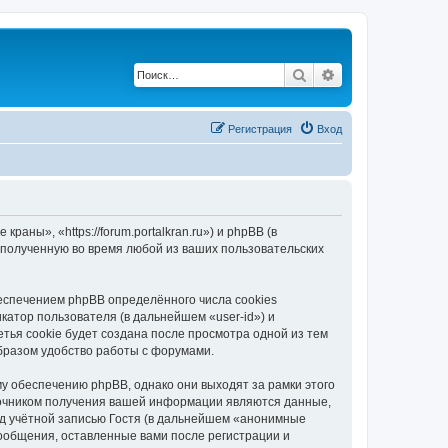
Поиск
Расширенный по
Регистрация
Вход
ны», «https://forum.portalkran.ru») и phpBB (в
полученную во время любой из ваших пользовательских
спечением phpBB определённого числа cookies
атор пользователя (в дальнейшем «user-id») и
тья cookie будет создана после просмотра одной из тем
бразом удобство работы с форумами.
 обеспечению phpBB, однако они выходят за рамки этого
точником получения вашей информации являются данные,
д учётной записью Гостя (в дальнейшем «анонимные
ообщения, оставленные вами после регистрации и