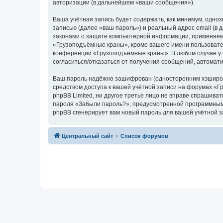
авторизации (в дальнейшем «ваши сообщения»).
Ваша учётная запись будет содержать, как минимум, одн
записью (далее «ваш пароль») и реальный адрес email (
законами о защите компьютерной информации, применяем
«Грузоподъёмные краны», кроме вашего имени пользователя
конференции «Грузоподъёмные краны». В любом случае у в
согласиться/отказаться от получения сообщений, автома
Ваш пароль надёжно зашифрован (односторонним хэширован
средством доступа к вашей учётной записи на форумах «Г
phpBB Limited, ни другое третье лицо не вправе спрашива
пароля «Забыли пароль?», предусмотренной программным 
phpBB сгенерирует вам новый пароль для вашей учётной з
Центральный сайт
Список форумов