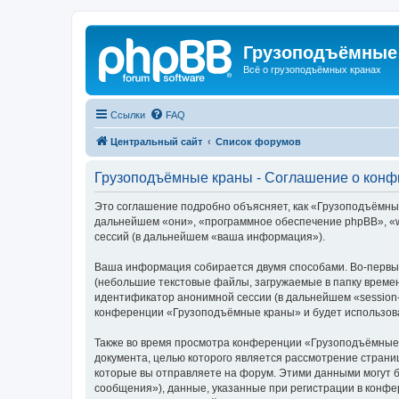
Грузоподъёмные
Всё о грузоподъёмных кранах
Ссылки
FAQ
Центральный сайт
Список форумов
Грузоподъёмные краны - Соглашение о кон
Это соглашение подробно объясняет, как «Грузоподъёмные 
дальнейшем «они», «программное обеспечение phpBB», «w
сессий (в дальнейшем «ваша информация»).
Ваша информация собирается двумя способами. Во-первы
(небольшие текстовые файлы, загружаемые в папку времен
идентификатор анонимной сессии (в дальнейшем «session-
конференции «Грузоподъёмные краны» и будет использова
Также во время просмотра конференции «Грузоподъёмные 
документа, целью которого является рассмотрение стран
которые вы отправляете на форум. Этими данными могут 
сообщения»), данные, указанные при регистрации в конф