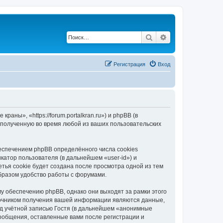
Поиск
Расширенный по
Регистрация
Вход
ны», «https://forum.portalkran.ru») и phpBB (в
полученную во время любой из ваших пользовательских
спечением phpBB определённого числа cookies
атор пользователя (в дальнейшем «user-id») и
тья cookie будет создана после просмотра одной из тем
бразом удобство работы с форумами.
 обеспечению phpBB, однако они выходят за рамки этого
точником получения вашей информации являются данные,
д учётной записью Гостя (в дальнейшем «анонимные
ообщения, оставленные вами после регистрации и