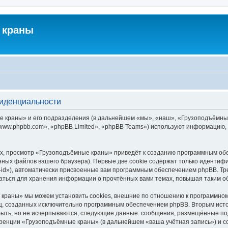
 краны
фиденциальности
краны» и его подразделения (в дальнейшем «мы», «наш», «Грузоподъёмные кра
ww.phpbb.com», «phpBB Limited», «phpBB Teams») используют информацию, 
х, просмотр «Грузоподъёмные краны» приведёт к созданию программным обе
ных файлов вашего браузера). Первые две cookie содержат только идентифик
id»), автоматически присвоенные вам программным обеспечением phpBB. Тре
ться для хранения информации о прочтённых вами темах, повышая таким о
краны» мы можем установить cookies, внешние по отношению к программному
иц, созданных исключительно программным обеспечением phpBB. Вторым ис
быть, но не исчерпываются, следующие данные: сообщения, размещённые по
еренции «Грузоподъёмные краны» (в дальнейшем «ваша учётная запись») и с