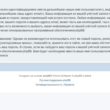
означно идентифицируемое имя (в дальнейшем «ваше имя пользователя»), ин
в дальнейшем «ваш адрес email»). Ваша информация из вашей учётной запис
ыми в стране, предоставляющей нам услуги хостинга. Любая информация, з
, вашего пароля и вашего адреса email, может быть как необходимой, так и
ас есть возможность выбрать, какая информация из вашей учётной записи бу
тически сгенерированных программным обеспечением phpBB.
ием). Однако не рекомендуется использовать этот же самый пароль, регист
рузоподъёмные краны», пожалуйста, храните его в тайне, ни при каких обст
ть ваш пароль. В случае, если вы забудете ваш пароль к вашей учётной запи
обеспечением phpBB. Вам будет необходимо ввести ваше имя пользователя и
аписи.
Создано на основе
phpBB
® Forum Software © phpBB Limited
Русская поддержка phpBB
Конфиденциальность
|
Правила