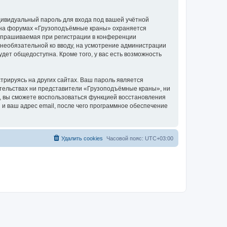
дивидуальный пароль для входа под вашей учётной
и на форумах «Грузоподъёмные краны» охраняется
апрашиваемая при регистрации в конференции
 необязательной ко вводу, на усмотрение администрации
дет общедоступна. Кроме того, у вас есть возможность
рируясь на других сайтах. Ваш пароль является
оятельствах ни представители «Грузоподъёмные краны», ни
си, вы сможете воспользоваться функцией восстановления
 ваш адрес email, после чего программное обеспечение
Удалить cookies
Часовой пояс:
UTC+03:00