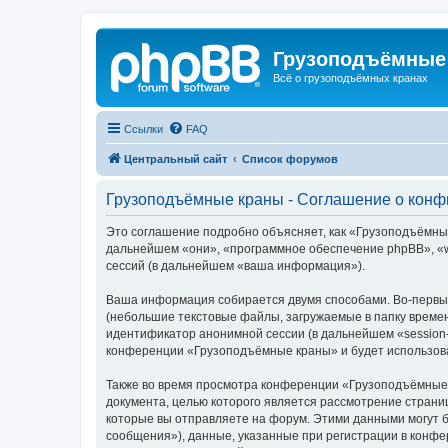
Грузоподъёмные
Всё о грузоподъёмных кранах
Ссылки
FAQ
Центральный сайт
Список форумов
Грузоподъёмные краны - Соглашение о кон
Это соглашение подробно объясняет, как «Грузоподъёмные 
дальнейшем «они», «программное обеспечение phpBB», «w
сессий (в дальнейшем «ваша информация»).
Ваша информация собирается двумя способами. Во-первы
(небольшие текстовые файлы, загружаемые в папку времен
идентификатор анонимной сессии (в дальнейшем «session-
конференции «Грузоподъёмные краны» и будет использова
Также во время просмотра конференции «Грузоподъёмные 
документа, целью которого является рассмотрение стран
которые вы отправляете на форум. Этими данными могут 
сообщения»), данные, указанные при регистрации в конф