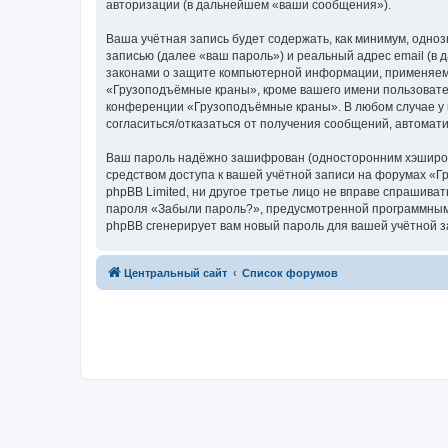
авторизации (в дальнейшем «ваши сообщения»).
Ваша учётная запись будет содержать, как минимум, одн
записью (далее «ваш пароль») и реальный адрес email (
законами о защите компьютерной информации, применяем
«Грузоподъёмные краны», кроме вашего имени пользователя
конференции «Грузоподъёмные краны». В любом случае у в
согласиться/отказаться от получения сообщений, автома
Ваш пароль надёжно зашифрован (односторонним хэширован
средством доступа к вашей учётной записи на форумах «Г
phpBB Limited, ни другое третье лицо не вправе спрашива
пароля «Забыли пароль?», предусмотренной программным 
phpBB сгенерирует вам новый пароль для вашей учётной з
Центральный сайт
Список форумов