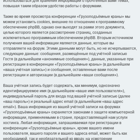
использоваться для хранения информации о прочтённых вами темах,
повышая таким образом удобство работы с форумами.
Также во время просмотра конференции «Грузоподъёмные краны» мы
можем установить cookies, внешние по отношению к программному
обеспечению phpBB, однако они выходят за рамки этого документа,
целью которого является рассмотрение страниц, созданных
исключительно программным обеспечением phpBB. Вторым источником
получения вашей информации являются данные, которые вы
отправляете на форум. Этими данными могут быть, но не исчерпываются,
следующие данные: сообщения, размещённые под учётной записью
Гостя (в дальнейшем «анонимные сообщения»), данные, указанные при
регистрации в конференции «Грузоподъёмные краны» (в дальнейшем
«ваша учётная запись») и сообщения, оставленные вами после
регистрации и авторизации (в дальнейшем «ваши сообщения»).
Ваша учётная запись будет содержать, как минимум, однозначно
идентифицируемое имя (в дальнейшем «ваше имя пользователя»),
индивидуальный пароль для входа под вашей учётной записью (далее
«ваш пароль») и реальный адрес email (в дальнейшем «ваш адрес
email»). Ваша информация из вашей учётной записи на форумах
«Грузоподъёмные краны» охраняется законами о защите компьютерной
информации, применяемыми в стране, предоставляющей нам услуги
хостинга. Любая информация, запрашиваемая при регистрации в
конференции «Грузоподъёмные краны», кроме вашего имени
пользователя, вашего пароля и вашего адреса email, может быть как
необходимой, так и необязательной ко вводу, на усмотрение