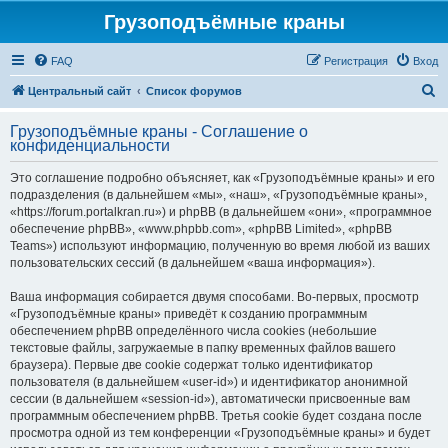
Грузоподъёмные краны
FAQ
Регистрация
Вход
П
Центральный сайт
Список форумов
о
Грузоподъёмные краны - Соглашение о
и
конфиденциальности
с
Это соглашение подробно объясняет, как «Грузоподъёмные краны» и его
к
подразделения (в дальнейшем «мы», «наш», «Грузоподъёмные краны»,
«https://forum.portalkran.ru») и phpBB (в дальнейшем «они», «программное
обеспечение phpBB», «www.phpbb.com», «phpBB Limited», «phpBB
Teams») используют информацию, полученную во время любой из ваших
пользовательских сессий (в дальнейшем «ваша информация»).
Ваша информация собирается двумя способами. Во-первых, просмотр
«Грузоподъёмные краны» приведёт к созданию программным
обеспечением phpBB определённого числа cookies (небольшие
текстовые файлы, загружаемые в папку временных файлов вашего
браузера). Первые две cookie содержат только идентификатор
пользователя (в дальнейшем «user-id») и идентификатор анонимной
сессии (в дальнейшем «session-id»), автоматически присвоенные вам
программным обеспечением phpBB. Третья cookie будет создана после
просмотра одной из тем конференции «Грузоподъёмные краны» и будет