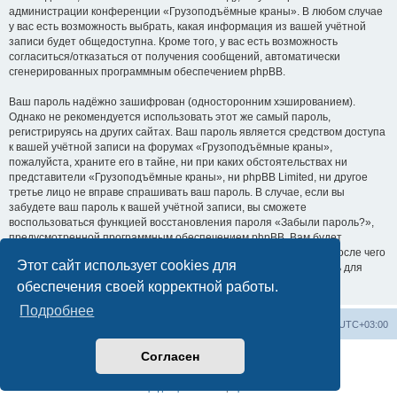
администрации конференции «Грузоподъёмные краны». В любом случае
у вас есть возможность выбрать, какая информация из вашей учётной
записи будет общедоступна. Кроме того, у вас есть возможность
согласиться/отказаться от получения сообщений, автоматически
сгенерированных программным обеспечением phpBB.
Ваш пароль надёжно зашифрован (односторонним хэшированием).
Однако не рекомендуется использовать этот же самый пароль,
регистрируясь на других сайтах. Ваш пароль является средством доступа
к вашей учётной записи на форумах «Грузоподъёмные краны»,
пожалуйста, храните его в тайне, ни при каких обстоятельствах ни
представители «Грузоподъёмные краны», ни phpBB Limited, ни другое
третье лицо не вправе спрашивать ваш пароль. В случае, если вы
забудете ваш пароль к вашей учётной записи, вы сможете
воспользоваться функцией восстановления пароля «Забыли пароль?»,
предусмотренной программным обеспечением phpBB. Вам будет
необходимо ввести ваше имя пользователя и ваш адрес email, после чего
Этот сайт использует cookies для
программное обеспечение phpBB сгенерирует вам новый пароль для
вашей учётной записи.
обеспечения своей корректной работы.
Подробнее
Центральный сайт
Список форумов
Часовой пояс:
UTC+03:00
Согласен
Создано на основе
phpBB
® Forum Software © phpBB Limited
Русская поддержка phpBB
Конфиденциальность
|
Правила