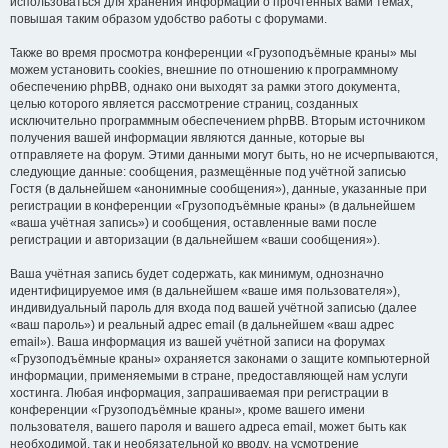
использоваться для хранения информации о прочтённых вами темах,
повышая таким образом удобство работы с форумами.
Также во время просмотра конференции «Грузоподъёмные краны» мы
можем установить cookies, внешние по отношению к программному
обеспечению phpBB, однако они выходят за рамки этого документа,
целью которого является рассмотрение страниц, созданных
исключительно программным обеспечением phpBB. Вторым источником
получения вашей информации являются данные, которые вы
отправляете на форум. Этими данными могут быть, но не исчерпываются,
следующие данные: сообщения, размещённые под учётной записью
Гостя (в дальнейшем «анонимные сообщения»), данные, указанные при
регистрации в конференции «Грузоподъёмные краны» (в дальнейшем
«ваша учётная запись») и сообщения, оставленные вами после
регистрации и авторизации (в дальнейшем «ваши сообщения»).
Ваша учётная запись будет содержать, как минимум, однозначно
идентифицируемое имя (в дальнейшем «ваше имя пользователя»),
индивидуальный пароль для входа под вашей учётной записью (далее
«ваш пароль») и реальный адрес email (в дальнейшем «ваш адрес
email»). Ваша информация из вашей учётной записи на форумах
«Грузоподъёмные краны» охраняется законами о защите компьютерной
информации, применяемыми в стране, предоставляющей нам услуги
хостинга. Любая информация, запрашиваемая при регистрации в
конференции «Грузоподъёмные краны», кроме вашего имени
пользователя, вашего пароля и вашего адреса email, может быть как
необходимой, так и необязательной ко вводу, на усмотрение