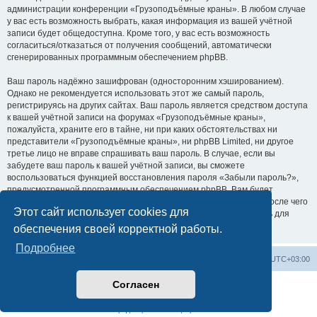
администрации конференции «Грузоподъёмные краны». В любом случае
у вас есть возможность выбрать, какая информация из вашей учётной
записи будет общедоступна. Кроме того, у вас есть возможность
согласиться/отказаться от получения сообщений, автоматически
сгенерированных программным обеспечением phpBB.
Ваш пароль надёжно зашифрован (односторонним хэшированием).
Однако не рекомендуется использовать этот же самый пароль,
регистрируясь на других сайтах. Ваш пароль является средством доступа
к вашей учётной записи на форумах «Грузоподъёмные краны»,
пожалуйста, храните его в тайне, ни при каких обстоятельствах ни
представители «Грузоподъёмные краны», ни phpBB Limited, ни другое
третье лицо не вправе спрашивать ваш пароль. В случае, если вы
забудете ваш пароль к вашей учётной записи, вы сможете
воспользоваться функцией восстановления пароля «Забыли пароль?»,
предусмотренной программным обеспечением phpBB. Вам будет
необходимо ввести ваше имя пользователя и ваш адрес email, после чего
Этот сайт использует cookies для
программное обеспечение phpBB сгенерирует вам новый пароль для
вашей учётной записи.
обеспечения своей корректной работы.
Подробнее
Центральный сайт
Список форумов
Часовой пояс:
UTC+03:00
Согласен
Создано на основе
phpBB
® Forum Software © phpBB Limited
Русская поддержка phpBB
Конфиденциальность
|
Правила