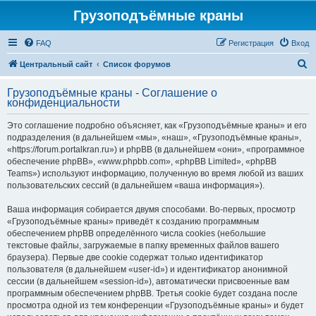
Грузоподъёмные краны
FAQ
Регистрация
Вход
П
Центральный сайт
Список форумов
о
Грузоподъёмные краны - Соглашение о
и
конфиденциальности
с
Это соглашение подробно объясняет, как «Грузоподъёмные краны» и его
к
подразделения (в дальнейшем «мы», «наш», «Грузоподъёмные краны»,
«https://forum.portalkran.ru») и phpBB (в дальнейшем «они», «программное
обеспечение phpBB», «www.phpbb.com», «phpBB Limited», «phpBB
Teams») используют информацию, полученную во время любой из ваших
пользовательских сессий (в дальнейшем «ваша информация»).
Ваша информация собирается двумя способами. Во-первых, просмотр
«Грузоподъёмные краны» приведёт к созданию программным
обеспечением phpBB определённого числа cookies (небольшие
текстовые файлы, загружаемые в папку временных файлов вашего
браузера). Первые две cookie содержат только идентификатор
пользователя (в дальнейшем «user-id») и идентификатор анонимной
сессии (в дальнейшем «session-id»), автоматически присвоенные вам
программным обеспечением phpBB. Третья cookie будет создана после
просмотра одной из тем конференции «Грузоподъёмные краны» и будет