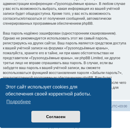
администрации конференции «Грузоподъёмные краны». В любом случае
у вас есть возможность выбрать, какая информация из вашей учётной
записи будет общедоступна. Кроме того, у вас есть возможность
согласиться/отказаться от получения сообщений, автоматически
сгенерированных программным обеспечением phpBB.
Ваш пароль надёжно зашифрован (односторонним хэшированием).
Однако не рекомендуется использовать этот же самый пароль,
регистрируясь на других сайтах. Ваш пароль является средством доступа
к вашей учётной записи на форумах «Грузоподъёмные краны»,
пожалуйста, храните его в тайне, ни при каких обстоятельствах ни
представители «Грузоподъёмные краны», ни phpBB Limited, ни другое
третье лицо не вправе спрашивать ваш пароль. В случае, если вы
забудете ваш пароль к вашей учётной записи, вы сможете
воспользоваться функцией восстановления пароля «Забыли пароль?»,
предусмотренной программным обеспечением phpBB. Вам будет
необходимо ввести ваше имя пользователя и ваш адрес email, после чего
Этот сайт использует cookies для
программное обеспечение phpBB сгенерирует вам новый пароль для
вашей учётной записи.
обеспечения своей корректной работы.
Подробнее
Центральный сайт
Список форумов
Часовой пояс:
UTC+03:00
Согласен
Создано на основе
phpBB
® Forum Software © phpBB Limited
Русская поддержка phpBB
Конфиденциальность
|
Правила