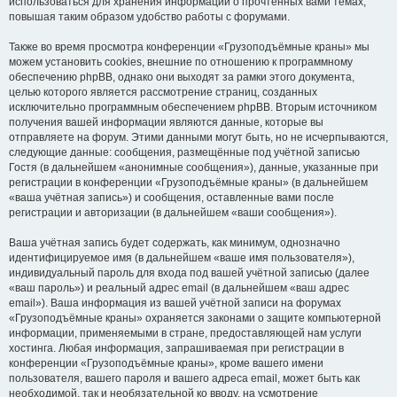
использоваться для хранения информации о прочтённых вами темах,
повышая таким образом удобство работы с форумами.
Также во время просмотра конференции «Грузоподъёмные краны» мы
можем установить cookies, внешние по отношению к программному
обеспечению phpBB, однако они выходят за рамки этого документа,
целью которого является рассмотрение страниц, созданных
исключительно программным обеспечением phpBB. Вторым источником
получения вашей информации являются данные, которые вы
отправляете на форум. Этими данными могут быть, но не исчерпываются,
следующие данные: сообщения, размещённые под учётной записью
Гостя (в дальнейшем «анонимные сообщения»), данные, указанные при
регистрации в конференции «Грузоподъёмные краны» (в дальнейшем
«ваша учётная запись») и сообщения, оставленные вами после
регистрации и авторизации (в дальнейшем «ваши сообщения»).
Ваша учётная запись будет содержать, как минимум, однозначно
идентифицируемое имя (в дальнейшем «ваше имя пользователя»),
индивидуальный пароль для входа под вашей учётной записью (далее
«ваш пароль») и реальный адрес email (в дальнейшем «ваш адрес
email»). Ваша информация из вашей учётной записи на форумах
«Грузоподъёмные краны» охраняется законами о защите компьютерной
информации, применяемыми в стране, предоставляющей нам услуги
хостинга. Любая информация, запрашиваемая при регистрации в
конференции «Грузоподъёмные краны», кроме вашего имени
пользователя, вашего пароля и вашего адреса email, может быть как
необходимой, так и необязательной ко вводу, на усмотрение