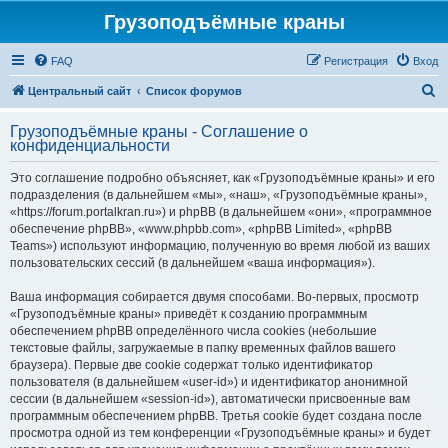
Грузоподъёмные краны
FAQ
Регистрация
Вход
П
Центральный сайт
Список форумов
о
Грузоподъёмные краны - Соглашение о
и
конфиденциальности
с
Это соглашение подробно объясняет, как «Грузоподъёмные краны» и его
к
подразделения (в дальнейшем «мы», «наш», «Грузоподъёмные краны»,
«https://forum.portalkran.ru») и phpBB (в дальнейшем «они», «программное
обеспечение phpBB», «www.phpbb.com», «phpBB Limited», «phpBB
Teams») используют информацию, полученную во время любой из ваших
пользовательских сессий (в дальнейшем «ваша информация»).
Ваша информация собирается двумя способами. Во-первых, просмотр
«Грузоподъёмные краны» приведёт к созданию программным
обеспечением phpBB определённого числа cookies (небольшие
текстовые файлы, загружаемые в папку временных файлов вашего
браузера). Первые две cookie содержат только идентификатор
пользователя (в дальнейшем «user-id») и идентификатор анонимной
сессии (в дальнейшем «session-id»), автоматически присвоенные вам
программным обеспечением phpBB. Третья cookie будет создана после
просмотра одной из тем конференции «Грузоподъёмные краны» и будет