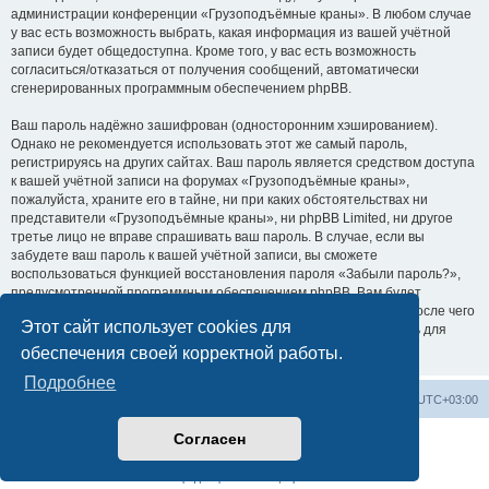
администрации конференции «Грузоподъёмные краны». В любом случае
у вас есть возможность выбрать, какая информация из вашей учётной
записи будет общедоступна. Кроме того, у вас есть возможность
согласиться/отказаться от получения сообщений, автоматически
сгенерированных программным обеспечением phpBB.
Ваш пароль надёжно зашифрован (односторонним хэшированием).
Однако не рекомендуется использовать этот же самый пароль,
регистрируясь на других сайтах. Ваш пароль является средством доступа
к вашей учётной записи на форумах «Грузоподъёмные краны»,
пожалуйста, храните его в тайне, ни при каких обстоятельствах ни
представители «Грузоподъёмные краны», ни phpBB Limited, ни другое
третье лицо не вправе спрашивать ваш пароль. В случае, если вы
забудете ваш пароль к вашей учётной записи, вы сможете
воспользоваться функцией восстановления пароля «Забыли пароль?»,
предусмотренной программным обеспечением phpBB. Вам будет
необходимо ввести ваше имя пользователя и ваш адрес email, после чего
Этот сайт использует cookies для
программное обеспечение phpBB сгенерирует вам новый пароль для
вашей учётной записи.
обеспечения своей корректной работы.
Подробнее
Центральный сайт
Список форумов
Часовой пояс:
UTC+03:00
Согласен
Создано на основе
phpBB
® Forum Software © phpBB Limited
Русская поддержка phpBB
Конфиденциальность
|
Правила