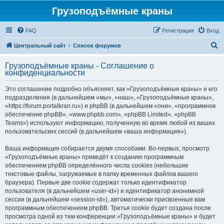
Грузоподъёмные краны
FAQ
Регистрация
Вход
П
Центральный сайт
Список форумов
о
Грузоподъёмные краны - Соглашение о
и
конфиденциальности
с
Это соглашение подробно объясняет, как «Грузоподъёмные краны» и его
к
подразделения (в дальнейшем «мы», «наш», «Грузоподъёмные краны»,
«https://forum.portalkran.ru») и phpBB (в дальнейшем «они», «программное
обеспечение phpBB», «www.phpbb.com», «phpBB Limited», «phpBB
Teams») используют информацию, полученную во время любой из ваших
пользовательских сессий (в дальнейшем «ваша информация»).
Ваша информация собирается двумя способами. Во-первых, просмотр
«Грузоподъёмные краны» приведёт к созданию программным
обеспечением phpBB определённого числа cookies (небольшие
текстовые файлы, загружаемые в папку временных файлов вашего
браузера). Первые две cookie содержат только идентификатор
пользователя (в дальнейшем «user-id») и идентификатор анонимной
сессии (в дальнейшем «session-id»), автоматически присвоенные вам
программным обеспечением phpBB. Третья cookie будет создана после
просмотра одной из тем конференции «Грузоподъёмные краны» и будет