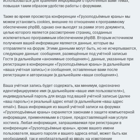
использоваться для хранения информации о прочтённых вами темах,
повышая таким образом удобство работы с форумами.
Также во время просмотра конференции «Грузоподъёмные краны» мы
можем установить cookies, внешние по отношению к программному
обеспечению phpBB, однако они выходят за рамки этого документа,
целью которого является рассмотрение страниц, созданных
исключительно программным обеспечением phpBB. Вторым источником
получения вашей информации являются данные, которые вы
отправляете на форум. Этими данными могут быть, но не исчерпываются,
следующие данные: сообщения, размещённые под учётной записью
Гостя (в дальнейшем «анонимные сообщения»), данные, указанные при
регистрации в конференции «Грузоподъёмные краны» (в дальнейшем
«ваша учётная запись») и сообщения, оставленные вами после
регистрации и авторизации (в дальнейшем «ваши сообщения»).
Ваша учётная запись будет содержать, как минимум, однозначно
идентифицируемое имя (в дальнейшем «ваше имя пользователя»),
индивидуальный пароль для входа под вашей учётной записью (далее
«ваш пароль») и реальный адрес email (в дальнейшем «ваш адрес
email»). Ваша информация из вашей учётной записи на форумах
«Грузоподъёмные краны» охраняется законами о защите компьютерной
информации, применяемыми в стране, предоставляющей нам услуги
хостинга. Любая информация, запрашиваемая при регистрации в
конференции «Грузоподъёмные краны», кроме вашего имени
пользователя, вашего пароля и вашего адреса email, может быть как
необходимой, так и необязательной ко вводу, на усмотрение