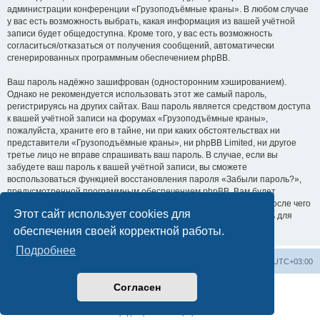
администрации конференции «Грузоподъёмные краны». В любом случае
у вас есть возможность выбрать, какая информация из вашей учётной
записи будет общедоступна. Кроме того, у вас есть возможность
согласиться/отказаться от получения сообщений, автоматически
сгенерированных программным обеспечением phpBB.
Ваш пароль надёжно зашифрован (односторонним хэшированием).
Однако не рекомендуется использовать этот же самый пароль,
регистрируясь на других сайтах. Ваш пароль является средством доступа
к вашей учётной записи на форумах «Грузоподъёмные краны»,
пожалуйста, храните его в тайне, ни при каких обстоятельствах ни
представители «Грузоподъёмные краны», ни phpBB Limited, ни другое
третье лицо не вправе спрашивать ваш пароль. В случае, если вы
забудете ваш пароль к вашей учётной записи, вы сможете
воспользоваться функцией восстановления пароля «Забыли пароль?»,
предусмотренной программным обеспечением phpBB. Вам будет
необходимо ввести ваше имя пользователя и ваш адрес email, после чего
Этот сайт использует cookies для
программное обеспечение phpBB сгенерирует вам новый пароль для
вашей учётной записи.
обеспечения своей корректной работы.
Подробнее
Центральный сайт
Список форумов
Часовой пояс:
UTC+03:00
Согласен
Создано на основе
phpBB
® Forum Software © phpBB Limited
Русская поддержка phpBB
Конфиденциальность
|
Правила