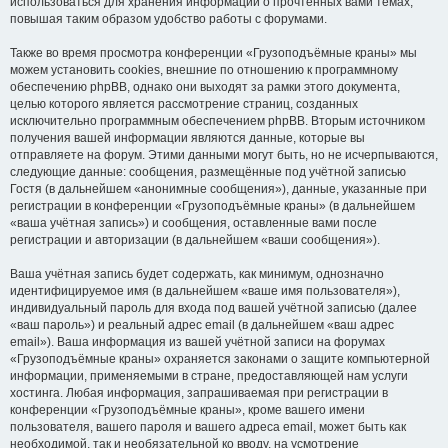
использоваться для хранения информации о прочтённых вами темах,
повышая таким образом удобство работы с форумами.
Также во время просмотра конференции «Грузоподъёмные краны» мы
можем установить cookies, внешние по отношению к программному
обеспечению phpBB, однако они выходят за рамки этого документа,
целью которого является рассмотрение страниц, созданных
исключительно программным обеспечением phpBB. Вторым источником
получения вашей информации являются данные, которые вы
отправляете на форум. Этими данными могут быть, но не исчерпываются,
следующие данные: сообщения, размещённые под учётной записью
Гостя (в дальнейшем «анонимные сообщения»), данные, указанные при
регистрации в конференции «Грузоподъёмные краны» (в дальнейшем
«ваша учётная запись») и сообщения, оставленные вами после
регистрации и авторизации (в дальнейшем «ваши сообщения»).
Ваша учётная запись будет содержать, как минимум, однозначно
идентифицируемое имя (в дальнейшем «ваше имя пользователя»),
индивидуальный пароль для входа под вашей учётной записью (далее
«ваш пароль») и реальный адрес email (в дальнейшем «ваш адрес
email»). Ваша информация из вашей учётной записи на форумах
«Грузоподъёмные краны» охраняется законами о защите компьютерной
информации, применяемыми в стране, предоставляющей нам услуги
хостинга. Любая информация, запрашиваемая при регистрации в
конференции «Грузоподъёмные краны», кроме вашего имени
пользователя, вашего пароля и вашего адреса email, может быть как
необходимой, так и необязательной ко вводу, на усмотрение