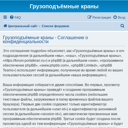
Грузоподъёмные краны
FAQ
Регистрация
Вход
П
Центральный сайт
Список форумов
о
Грузоподъёмные краны - Соглашение о
и
конфиденциальности
с
Это соглашение подробно объясняет, как «Грузоподъёмные краны» и его
к
подразделения (в дальнейшем «мы», «наш», «Грузоподъёмные краны»,
«https://forum.portalkran.ru») и phpBB (в дальнейшем «они», «программное
обеспечение phpBB», «www.phpbb.com», «phpBB Limited», «phpBB
Teams») используют информацию, полученную во время любой из ваших
пользовательских сессий (в дальнейшем «ваша информация»).
Ваша информация собирается двумя способами. Во-первых, просмотр
«Грузоподъёмные краны» приведёт к созданию программным
обеспечением phpBB определённого числа cookies (небольшие
текстовые файлы, загружаемые в папку временных файлов вашего
браузера). Первые две cookie содержат только идентификатор
пользователя (в дальнейшем «user-id») и идентификатор анонимной
сессии (в дальнейшем «session-id»), автоматически присвоенные вам
программным обеспечением phpBB. Третья cookie будет создана после
просмотра одной из тем конференции «Грузоподъёмные краны» и будет