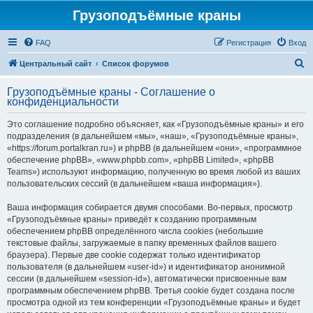
Грузоподъёмные краны
FAQ
Регистрация
Вход
П
Центральный сайт
Список форумов
о
Грузоподъёмные краны - Соглашение о
и
конфиденциальности
с
Это соглашение подробно объясняет, как «Грузоподъёмные краны» и его
к
подразделения (в дальнейшем «мы», «наш», «Грузоподъёмные краны»,
«https://forum.portalkran.ru») и phpBB (в дальнейшем «они», «программное
обеспечение phpBB», «www.phpbb.com», «phpBB Limited», «phpBB
Teams») используют информацию, полученную во время любой из ваших
пользовательских сессий (в дальнейшем «ваша информация»).
Ваша информация собирается двумя способами. Во-первых, просмотр
«Грузоподъёмные краны» приведёт к созданию программным
обеспечением phpBB определённого числа cookies (небольшие
текстовые файлы, загружаемые в папку временных файлов вашего
браузера). Первые две cookie содержат только идентификатор
пользователя (в дальнейшем «user-id») и идентификатор анонимной
сессии (в дальнейшем «session-id»), автоматически присвоенные вам
программным обеспечением phpBB. Третья cookie будет создана после
просмотра одной из тем конференции «Грузоподъёмные краны» и будет