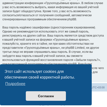
администрации конференции «Грузоподъёмные краны». В любом случае
у вас есть возможность выбрать, какая информация из вашей учётной
записи будет общедоступна. Кроме того, у вас есть возможность
согласиться/отказаться от получения сообщений, автоматически
сгенерированных программным обеспечением phpBB.
Ваш пароль надёжно зашифрован (односторонним хэшированием).
Однако не рекомендуется использовать этот же самый пароль,
регистрируясь на других сайтах. Ваш пароль является средством доступа
к вашей учётной записи на форумах «Грузоподъёмные краны»,
пожалуйста, храните его в тайне, ни при каких обстоятельствах ни
представители «Грузоподъёмные краны», ни phpBB Limited, ни другое
третье лицо не вправе спрашивать ваш пароль. В случае, если вы
забудете ваш пароль к вашей учётной записи, вы сможете
воспользоваться функцией восстановления пароля «Забыли пароль?»,
предусмотренной программным обеспечением phpBB. Вам будет
необходимо ввести ваше имя пользователя и ваш адрес email, после чего
Этот сайт использует cookies для
программное обеспечение phpBB сгенерирует вам новый пароль для
вашей учётной записи.
обеспечения своей корректной работы.
Подробнее
Центральный сайт
Список форумов
Часовой пояс:
UTC+03:00
Согласен
Создано на основе
phpBB
® Forum Software © phpBB Limited
Русская поддержка phpBB
Конфиденциальность
|
Правила