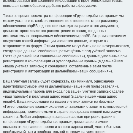
использоваться для хранения информации о прочтённых вами темах,
повышая таким образом удобство работы с форумами.
Также во время просмотра конференции «Грузоподъёмные краны» мы
можем установить cookies, внешние по отношению к программному
обеспечению phpBB, однако они выходят за рамки этого документа,
целью которого является рассмотрение страниц, созданных
исключительно программным обеспечением phpBB. Вторым источником
получения вашей информации являются данные, которые вы
отправляете на форум. Этими данными могут быть, но не исчерпываются,
следующие данные: сообщения, размещённые под учётной записью
Гостя (в дальнейшем «анонимные сообщения»), данные, указанные при
регистрации в конференции «Грузоподъёмные краны» (в дальнейшем
«ваша учётная запись») и сообщения, оставленные вами после
регистрации и авторизации (в дальнейшем «ваши сообщения»).
Ваша учётная запись будет содержать, как минимум, однозначно
идентифицируемое имя (в дальнейшем «ваше имя пользователя»),
индивидуальный пароль для входа под вашей учётной записью (далее
«ваш пароль») и реальный адрес email (в дальнейшем «ваш адрес
email»). Ваша информация из вашей учётной записи на форумах
«Грузоподъёмные краны» охраняется законами о защите компьютерной
информации, применяемыми в стране, предоставляющей нам услуги
хостинга. Любая информация, запрашиваемая при регистрации в
конференции «Грузоподъёмные краны», кроме вашего имени
пользователя, вашего пароля и вашего адреса email, может быть как
необходимой, так и необязательной ко вводу, на усмотрение