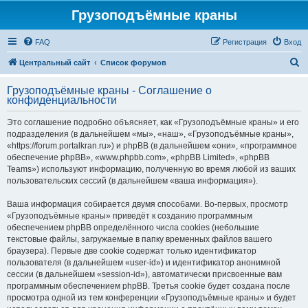
Грузоподъёмные краны
FAQ
Регистрация
Вход
П
Центральный сайт
Список форумов
о
Грузоподъёмные краны - Соглашение о
и
конфиденциальности
с
Это соглашение подробно объясняет, как «Грузоподъёмные краны» и его
к
подразделения (в дальнейшем «мы», «наш», «Грузоподъёмные краны»,
«https://forum.portalkran.ru») и phpBB (в дальнейшем «они», «программное
обеспечение phpBB», «www.phpbb.com», «phpBB Limited», «phpBB
Teams») используют информацию, полученную во время любой из ваших
пользовательских сессий (в дальнейшем «ваша информация»).
Ваша информация собирается двумя способами. Во-первых, просмотр
«Грузоподъёмные краны» приведёт к созданию программным
обеспечением phpBB определённого числа cookies (небольшие
текстовые файлы, загружаемые в папку временных файлов вашего
браузера). Первые две cookie содержат только идентификатор
пользователя (в дальнейшем «user-id») и идентификатор анонимной
сессии (в дальнейшем «session-id»), автоматически присвоенные вам
программным обеспечением phpBB. Третья cookie будет создана после
просмотра одной из тем конференции «Грузоподъёмные краны» и будет