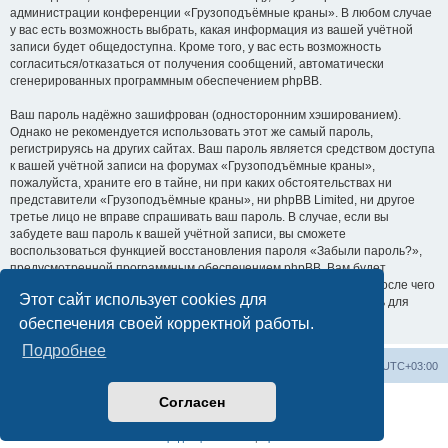
администрации конференции «Грузоподъёмные краны». В любом случае
у вас есть возможность выбрать, какая информация из вашей учётной
записи будет общедоступна. Кроме того, у вас есть возможность
согласиться/отказаться от получения сообщений, автоматически
сгенерированных программным обеспечением phpBB.
Ваш пароль надёжно зашифрован (односторонним хэшированием).
Однако не рекомендуется использовать этот же самый пароль,
регистрируясь на других сайтах. Ваш пароль является средством доступа
к вашей учётной записи на форумах «Грузоподъёмные краны»,
пожалуйста, храните его в тайне, ни при каких обстоятельствах ни
представители «Грузоподъёмные краны», ни phpBB Limited, ни другое
третье лицо не вправе спрашивать ваш пароль. В случае, если вы
забудете ваш пароль к вашей учётной записи, вы сможете
воспользоваться функцией восстановления пароля «Забыли пароль?»,
предусмотренной программным обеспечением phpBB. Вам будет
необходимо ввести ваше имя пользователя и ваш адрес email, после чего
Этот сайт использует cookies для
программное обеспечение phpBB сгенерирует вам новый пароль для
вашей учётной записи.
обеспечения своей корректной работы.
Подробнее
Центральный сайт
Список форумов
Часовой пояс:
UTC+03:00
Согласен
Создано на основе
phpBB
® Forum Software © phpBB Limited
Русская поддержка phpBB
Конфиденциальность
|
Правила