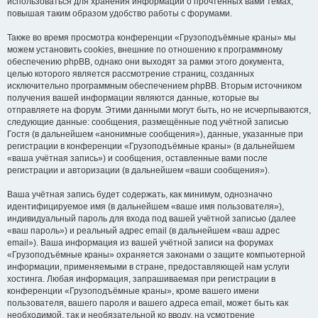
использоваться для хранения информации о прочтённых вами темах,
повышая таким образом удобство работы с форумами.
Также во время просмотра конференции «Грузоподъёмные краны» мы
можем установить cookies, внешние по отношению к программному
обеспечению phpBB, однако они выходят за рамки этого документа,
целью которого является рассмотрение страниц, созданных
исключительно программным обеспечением phpBB. Вторым источником
получения вашей информации являются данные, которые вы
отправляете на форум. Этими данными могут быть, но не исчерпываются,
следующие данные: сообщения, размещённые под учётной записью
Гостя (в дальнейшем «анонимные сообщения»), данные, указанные при
регистрации в конференции «Грузоподъёмные краны» (в дальнейшем
«ваша учётная запись») и сообщения, оставленные вами после
регистрации и авторизации (в дальнейшем «ваши сообщения»).
Ваша учётная запись будет содержать, как минимум, однозначно
идентифицируемое имя (в дальнейшем «ваше имя пользователя»),
индивидуальный пароль для входа под вашей учётной записью (далее
«ваш пароль») и реальный адрес email (в дальнейшем «ваш адрес
email»). Ваша информация из вашей учётной записи на форумах
«Грузоподъёмные краны» охраняется законами о защите компьютерной
информации, применяемыми в стране, предоставляющей нам услуги
хостинга. Любая информация, запрашиваемая при регистрации в
конференции «Грузоподъёмные краны», кроме вашего имени
пользователя, вашего пароля и вашего адреса email, может быть как
необходимой, так и необязательной ко вводу, на усмотрение