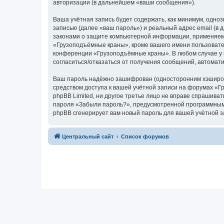
авторизации (в дальнейшем «ваши сообщения»).
Ваша учётная запись будет содержать, как минимум, одн
записью (далее «ваш пароль») и реальный адрес email (
законами о защите компьютерной информации, применяем
«Грузоподъёмные краны», кроме вашего имени пользователя
конференции «Грузоподъёмные краны». В любом случае у в
согласиться/отказаться от получения сообщений, автома
Ваш пароль надёжно зашифрован (односторонним хэширован
средством доступа к вашей учётной записи на форумах «Г
phpBB Limited, ни другое третье лицо не вправе спрашива
пароля «Забыли пароль?», предусмотренной программным 
phpBB сгенерирует вам новый пароль для вашей учётной з
Центральный сайт
Список форумов