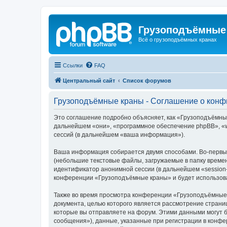
Грузоподъёмные
Всё о грузоподъёмных кранах
Ссылки
FAQ
Центральный сайт
Список форумов
Грузоподъёмные краны - Соглашение о кон
Это соглашение подробно объясняет, как «Грузоподъёмные 
дальнейшем «они», «программное обеспечение phpBB», «w
сессий (в дальнейшем «ваша информация»).
Ваша информация собирается двумя способами. Во-первы
(небольшие текстовые файлы, загружаемые в папку времен
идентификатор анонимной сессии (в дальнейшем «session-
конференции «Грузоподъёмные краны» и будет использова
Также во время просмотра конференции «Грузоподъёмные 
документа, целью которого является рассмотрение стран
которые вы отправляете на форум. Этими данными могут 
сообщения»), данные, указанные при регистрации в конф