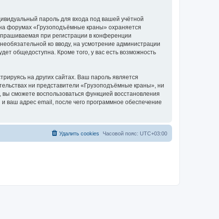
дивидуальный пароль для входа под вашей учётной
и на форумах «Грузоподъёмные краны» охраняется
апрашиваемая при регистрации в конференции
 необязательной ко вводу, на усмотрение администрации
дет общедоступна. Кроме того, у вас есть возможность
рируясь на других сайтах. Ваш пароль является
оятельствах ни представители «Грузоподъёмные краны», ни
си, вы сможете воспользоваться функцией восстановления
 ваш адрес email, после чего программное обеспечение
Удалить cookies
Часовой пояс:
UTC+03:00