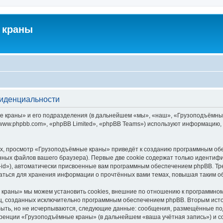
 краны
фиденциальности
краны» и его подразделения (в дальнейшем «мы», «наш», «Грузоподъёмные кра
ww.phpbb.com», «phpBB Limited», «phpBB Teams») используют информацию, 
х, просмотр «Грузоподъёмные краны» приведёт к созданию программным обе
ных файлов вашего браузера). Первые две cookie содержат только идентифик
id»), автоматически присвоенные вам программным обеспечением phpBB. Тре
ться для хранения информации о прочтённых вами темах, повышая таким о
краны» мы можем установить cookies, внешние по отношению к программному
иц, созданных исключительно программным обеспечением phpBB. Вторым ис
быть, но не исчерпываются, следующие данные: сообщения, размещённые по
еренции «Грузоподъёмные краны» (в дальнейшем «ваша учётная запись») и с