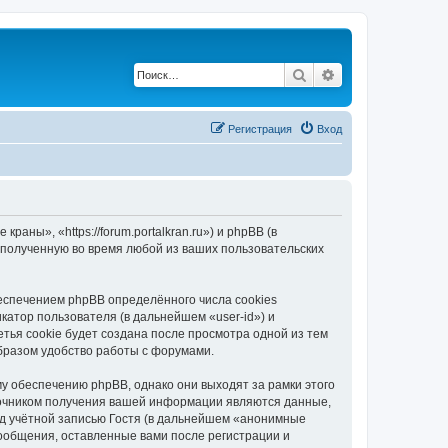
Поиск
Расширенный по
Регистрация
Вход
ны», «https://forum.portalkran.ru») и phpBB (в
полученную во время любой из ваших пользовательских
спечением phpBB определённого числа cookies
атор пользователя (в дальнейшем «user-id») и
тья cookie будет создана после просмотра одной из тем
бразом удобство работы с форумами.
 обеспечению phpBB, однако они выходят за рамки этого
точником получения вашей информации являются данные,
д учётной записью Гостя (в дальнейшем «анонимные
ообщения, оставленные вами после регистрации и