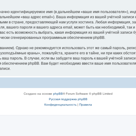
означно идентифицируемое имя (в дальнейшем «ваше имя пользователя»), ин
в дальнейшем «ваш адрес email»). Ваша информация из вашей учётной запис
ыми в стране, предоставляющей нам услуги хостинга. Любая информация, з
, вашего пароля и вашего адреса email, может быть как необходимой, так и
ас есть возможность выбрать, какая информация из вашей учётной записи бу
тически сгенерированных программным обеспечением phpBB.
ием). Однако не рекомендуется использовать этот же самый пароль, регист
рузоподъёмные краны», пожалуйста, храните его в тайне, ни при каких обст
ть ваш пароль. В случае, если вы забудете ваш пароль к вашей учётной запи
обеспечением phpBB. Вам будет необходимо ввести ваше имя пользователя и
аписи.
Создано на основе
phpBB
® Forum Software © phpBB Limited
Русская поддержка phpBB
Конфиденциальность
|
Правила