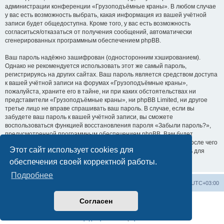
администрации конференции «Грузоподъёмные краны». В любом случае
у вас есть возможность выбрать, какая информация из вашей учётной
записи будет общедоступна. Кроме того, у вас есть возможность
согласиться/отказаться от получения сообщений, автоматически
сгенерированных программным обеспечением phpBB.
Ваш пароль надёжно зашифрован (односторонним хэшированием).
Однако не рекомендуется использовать этот же самый пароль,
регистрируясь на других сайтах. Ваш пароль является средством доступа
к вашей учётной записи на форумах «Грузоподъёмные краны»,
пожалуйста, храните его в тайне, ни при каких обстоятельствах ни
представители «Грузоподъёмные краны», ни phpBB Limited, ни другое
третье лицо не вправе спрашивать ваш пароль. В случае, если вы
забудете ваш пароль к вашей учётной записи, вы сможете
воспользоваться функцией восстановления пароля «Забыли пароль?»,
предусмотренной программным обеспечением phpBB. Вам будет
необходимо ввести ваше имя пользователя и ваш адрес email, после чего
Этот сайт использует cookies для
программное обеспечение phpBB сгенерирует вам новый пароль для
вашей учётной записи.
обеспечения своей корректной работы.
Подробнее
Центральный сайт
Список форумов
Часовой пояс:
UTC+03:00
Согласен
Создано на основе
phpBB
® Forum Software © phpBB Limited
Русская поддержка phpBB
Конфиденциальность
|
Правила