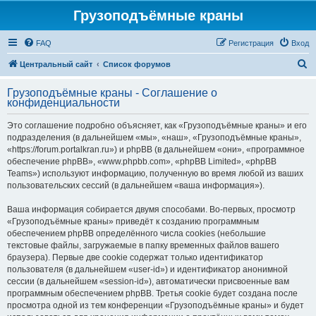
Грузоподъёмные краны
FAQ
Регистрация
Вход
П
Центральный сайт
Список форумов
о
Грузоподъёмные краны - Соглашение о
и
конфиденциальности
с
Это соглашение подробно объясняет, как «Грузоподъёмные краны» и его
к
подразделения (в дальнейшем «мы», «наш», «Грузоподъёмные краны»,
«https://forum.portalkran.ru») и phpBB (в дальнейшем «они», «программное
обеспечение phpBB», «www.phpbb.com», «phpBB Limited», «phpBB
Teams») используют информацию, полученную во время любой из ваших
пользовательских сессий (в дальнейшем «ваша информация»).
Ваша информация собирается двумя способами. Во-первых, просмотр
«Грузоподъёмные краны» приведёт к созданию программным
обеспечением phpBB определённого числа cookies (небольшие
текстовые файлы, загружаемые в папку временных файлов вашего
браузера). Первые две cookie содержат только идентификатор
пользователя (в дальнейшем «user-id») и идентификатор анонимной
сессии (в дальнейшем «session-id»), автоматически присвоенные вам
программным обеспечением phpBB. Третья cookie будет создана после
просмотра одной из тем конференции «Грузоподъёмные краны» и будет