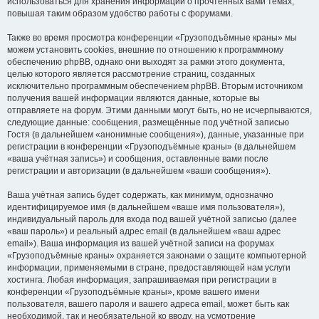
использоваться для хранения информации о прочтённых вами темах,
повышая таким образом удобство работы с форумами.
Также во время просмотра конференции «Грузоподъёмные краны» мы
можем установить cookies, внешние по отношению к программному
обеспечению phpBB, однако они выходят за рамки этого документа,
целью которого является рассмотрение страниц, созданных
исключительно программным обеспечением phpBB. Вторым источником
получения вашей информации являются данные, которые вы
отправляете на форум. Этими данными могут быть, но не исчерпываются,
следующие данные: сообщения, размещённые под учётной записью
Гостя (в дальнейшем «анонимные сообщения»), данные, указанные при
регистрации в конференции «Грузоподъёмные краны» (в дальнейшем
«ваша учётная запись») и сообщения, оставленные вами после
регистрации и авторизации (в дальнейшем «ваши сообщения»).
Ваша учётная запись будет содержать, как минимум, однозначно
идентифицируемое имя (в дальнейшем «ваше имя пользователя»),
индивидуальный пароль для входа под вашей учётной записью (далее
«ваш пароль») и реальный адрес email (в дальнейшем «ваш адрес
email»). Ваша информация из вашей учётной записи на форумах
«Грузоподъёмные краны» охраняется законами о защите компьютерной
информации, применяемыми в стране, предоставляющей нам услуги
хостинга. Любая информация, запрашиваемая при регистрации в
конференции «Грузоподъёмные краны», кроме вашего имени
пользователя, вашего пароля и вашего адреса email, может быть как
необходимой, так и необязательной ко вводу, на усмотрение