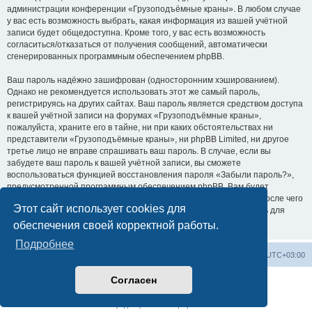
администрации конференции «Грузоподъёмные краны». В любом случае
у вас есть возможность выбрать, какая информация из вашей учётной
записи будет общедоступна. Кроме того, у вас есть возможность
согласиться/отказаться от получения сообщений, автоматически
сгенерированных программным обеспечением phpBB.
Ваш пароль надёжно зашифрован (односторонним хэшированием).
Однако не рекомендуется использовать этот же самый пароль,
регистрируясь на других сайтах. Ваш пароль является средством доступа
к вашей учётной записи на форумах «Грузоподъёмные краны»,
пожалуйста, храните его в тайне, ни при каких обстоятельствах ни
представители «Грузоподъёмные краны», ни phpBB Limited, ни другое
третье лицо не вправе спрашивать ваш пароль. В случае, если вы
забудете ваш пароль к вашей учётной записи, вы сможете
воспользоваться функцией восстановления пароля «Забыли пароль?»,
предусмотренной программным обеспечением phpBB. Вам будет
необходимо ввести ваше имя пользователя и ваш адрес email, после чего
Этот сайт использует cookies для
программное обеспечение phpBB сгенерирует вам новый пароль для
вашей учётной записи.
обеспечения своей корректной работы.
Подробнее
Центральный сайт
Список форумов
Часовой пояс:
UTC+03:00
Согласен
Создано на основе
phpBB
® Forum Software © phpBB Limited
Русская поддержка phpBB
Конфиденциальность
|
Правила