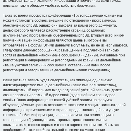
использоваться для хранения информации о прочтённых вами темах,
повышая таким образом удобство работы с форумами.
Также во время просмотра конференции «Грузоподъёмные краны» мы
можем установить cookies, внешние по отношению к программному
обеспечению phpBB, однако они выходят за рамки этого документа,
целью которого является рассмотрение страниц, созданных
исключительно программным обеспечением phpBB. Вторым источником
получения вашей информации являются данные, которые вы
отправляете на форум. Этими данными могут быть, но не исчерпываются,
следующие данные: сообщения, размещённые под учётной записью
Гостя (в дальнейшем «анонимные сообщения»), данные, указанные при
регистрации в конференции «Грузоподъёмные краны» (в дальнейшем
«ваша учётная запись») и сообщения, оставленные вами после
регистрации и авторизации (в дальнейшем «ваши сообщения»).
Ваша учётная запись будет содержать, как минимум, однозначно
идентифицируемое имя (в дальнейшем «ваше имя пользователя»),
индивидуальный пароль для входа под вашей учётной записью (далее
«ваш пароль») и реальный адрес email (в дальнейшем «ваш адрес
email»). Ваша информация из вашей учётной записи на форумах
«Грузоподъёмные краны» охраняется законами о защите компьютерной
информации, применяемыми в стране, предоставляющей нам услуги
хостинга. Любая информация, запрашиваемая при регистрации в
конференции «Грузоподъёмные краны», кроме вашего имени
пользователя, вашего пароля и вашего адреса email, может быть как
необходимой, так и необязательной ко вводу, на усмотрение