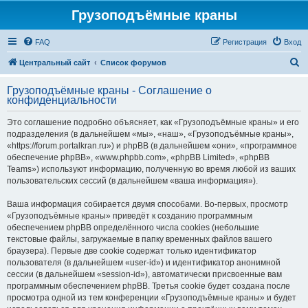
Грузоподъёмные краны
FAQ
Регистрация
Вход
П
Центральный сайт
Список форумов
о
Грузоподъёмные краны - Соглашение о
и
конфиденциальности
с
Это соглашение подробно объясняет, как «Грузоподъёмные краны» и его
к
подразделения (в дальнейшем «мы», «наш», «Грузоподъёмные краны»,
«https://forum.portalkran.ru») и phpBB (в дальнейшем «они», «программное
обеспечение phpBB», «www.phpbb.com», «phpBB Limited», «phpBB
Teams») используют информацию, полученную во время любой из ваших
пользовательских сессий (в дальнейшем «ваша информация»).
Ваша информация собирается двумя способами. Во-первых, просмотр
«Грузоподъёмные краны» приведёт к созданию программным
обеспечением phpBB определённого числа cookies (небольшие
текстовые файлы, загружаемые в папку временных файлов вашего
браузера). Первые две cookie содержат только идентификатор
пользователя (в дальнейшем «user-id») и идентификатор анонимной
сессии (в дальнейшем «session-id»), автоматически присвоенные вам
программным обеспечением phpBB. Третья cookie будет создана после
просмотра одной из тем конференции «Грузоподъёмные краны» и будет