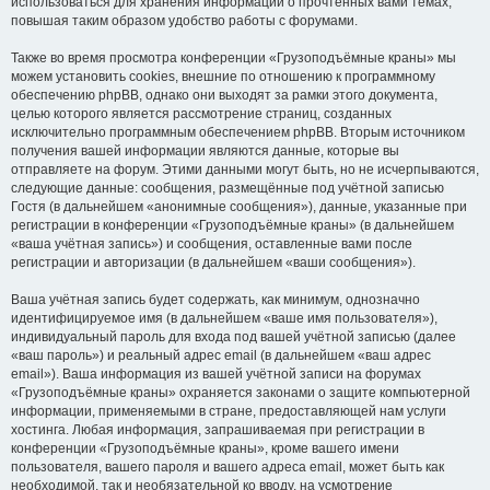
использоваться для хранения информации о прочтённых вами темах,
повышая таким образом удобство работы с форумами.
Также во время просмотра конференции «Грузоподъёмные краны» мы
можем установить cookies, внешние по отношению к программному
обеспечению phpBB, однако они выходят за рамки этого документа,
целью которого является рассмотрение страниц, созданных
исключительно программным обеспечением phpBB. Вторым источником
получения вашей информации являются данные, которые вы
отправляете на форум. Этими данными могут быть, но не исчерпываются,
следующие данные: сообщения, размещённые под учётной записью
Гостя (в дальнейшем «анонимные сообщения»), данные, указанные при
регистрации в конференции «Грузоподъёмные краны» (в дальнейшем
«ваша учётная запись») и сообщения, оставленные вами после
регистрации и авторизации (в дальнейшем «ваши сообщения»).
Ваша учётная запись будет содержать, как минимум, однозначно
идентифицируемое имя (в дальнейшем «ваше имя пользователя»),
индивидуальный пароль для входа под вашей учётной записью (далее
«ваш пароль») и реальный адрес email (в дальнейшем «ваш адрес
email»). Ваша информация из вашей учётной записи на форумах
«Грузоподъёмные краны» охраняется законами о защите компьютерной
информации, применяемыми в стране, предоставляющей нам услуги
хостинга. Любая информация, запрашиваемая при регистрации в
конференции «Грузоподъёмные краны», кроме вашего имени
пользователя, вашего пароля и вашего адреса email, может быть как
необходимой, так и необязательной ко вводу, на усмотрение