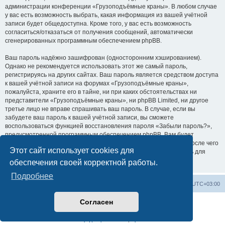
администрации конференции «Грузоподъёмные краны». В любом случае
у вас есть возможность выбрать, какая информация из вашей учётной
записи будет общедоступна. Кроме того, у вас есть возможность
согласиться/отказаться от получения сообщений, автоматически
сгенерированных программным обеспечением phpBB.
Ваш пароль надёжно зашифрован (односторонним хэшированием).
Однако не рекомендуется использовать этот же самый пароль,
регистрируясь на других сайтах. Ваш пароль является средством доступа
к вашей учётной записи на форумах «Грузоподъёмные краны»,
пожалуйста, храните его в тайне, ни при каких обстоятельствах ни
представители «Грузоподъёмные краны», ни phpBB Limited, ни другое
третье лицо не вправе спрашивать ваш пароль. В случае, если вы
забудете ваш пароль к вашей учётной записи, вы сможете
воспользоваться функцией восстановления пароля «Забыли пароль?»,
предусмотренной программным обеспечением phpBB. Вам будет
необходимо ввести ваше имя пользователя и ваш адрес email, после чего
Этот сайт использует cookies для
программное обеспечение phpBB сгенерирует вам новый пароль для
вашей учётной записи.
обеспечения своей корректной работы.
Подробнее
Центральный сайт
Список форумов
Часовой пояс:
UTC+03:00
Согласен
Создано на основе
phpBB
® Forum Software © phpBB Limited
Русская поддержка phpBB
Конфиденциальность
|
Правила