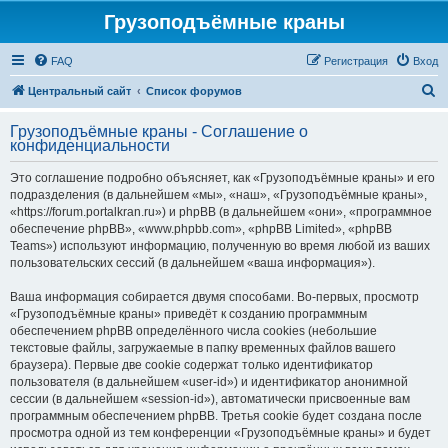
Грузоподъёмные краны
FAQ
Регистрация
Вход
П
Центральный сайт
Список форумов
о
Грузоподъёмные краны - Соглашение о
и
конфиденциальности
с
Это соглашение подробно объясняет, как «Грузоподъёмные краны» и его
к
подразделения (в дальнейшем «мы», «наш», «Грузоподъёмные краны»,
«https://forum.portalkran.ru») и phpBB (в дальнейшем «они», «программное
обеспечение phpBB», «www.phpbb.com», «phpBB Limited», «phpBB
Teams») используют информацию, полученную во время любой из ваших
пользовательских сессий (в дальнейшем «ваша информация»).
Ваша информация собирается двумя способами. Во-первых, просмотр
«Грузоподъёмные краны» приведёт к созданию программным
обеспечением phpBB определённого числа cookies (небольшие
текстовые файлы, загружаемые в папку временных файлов вашего
браузера). Первые две cookie содержат только идентификатор
пользователя (в дальнейшем «user-id») и идентификатор анонимной
сессии (в дальнейшем «session-id»), автоматически присвоенные вам
программным обеспечением phpBB. Третья cookie будет создана после
просмотра одной из тем конференции «Грузоподъёмные краны» и будет