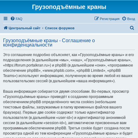
Грузоподъёмные краны
FAQ
Регистрация
Вход
П
Центральный сайт
Список форумов
о
Грузоподъёмные краны - Соглашение о
и
конфиденциальности
с
Это соглашение подробно объясняет, как «Грузоподъёмные краны» и его
к
подразделения (в дальнейшем «мы», «наш», «Грузоподъёмные краны»,
«https://forum.portalkran.ru») и phpBB (в дальнейшем «они», «программное
обеспечение phpBB», «www.phpbb.com», «phpBB Limited», «phpBB
Teams») используют информацию, полученную во время любой из ваших
пользовательских сессий (в дальнейшем «ваша информация»).
Ваша информация собирается двумя способами. Во-первых, просмотр
«Грузоподъёмные краны» приведёт к созданию программным
обеспечением phpBB определённого числа cookies (небольшие
текстовые файлы, загружаемые в папку временных файлов вашего
браузера). Первые две cookie содержат только идентификатор
пользователя (в дальнейшем «user-id») и идентификатор анонимной
сессии (в дальнейшем «session-id»), автоматически присвоенные вам
программным обеспечением phpBB. Третья cookie будет создана после
просмотра одной из тем конференции «Грузоподъёмные краны» и будет