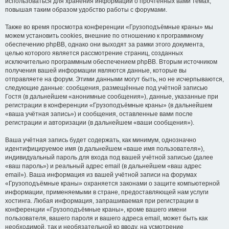
использоваться для хранения информации о прочтённых вами темах,
повышая таким образом удобство работы с форумами.
Также во время просмотра конференции «Грузоподъёмные краны» мы
можем установить cookies, внешние по отношению к программному
обеспечению phpBB, однако они выходят за рамки этого документа,
целью которого является рассмотрение страниц, созданных
исключительно программным обеспечением phpBB. Вторым источником
получения вашей информации являются данные, которые вы
отправляете на форум. Этими данными могут быть, но не исчерпываются,
следующие данные: сообщения, размещённые под учётной записью
Гостя (в дальнейшем «анонимные сообщения»), данные, указанные при
регистрации в конференции «Грузоподъёмные краны» (в дальнейшем
«ваша учётная запись») и сообщения, оставленные вами после
регистрации и авторизации (в дальнейшем «ваши сообщения»).
Ваша учётная запись будет содержать, как минимум, однозначно
идентифицируемое имя (в дальнейшем «ваше имя пользователя»),
индивидуальный пароль для входа под вашей учётной записью (далее
«ваш пароль») и реальный адрес email (в дальнейшем «ваш адрес
email»). Ваша информация из вашей учётной записи на форумах
«Грузоподъёмные краны» охраняется законами о защите компьютерной
информации, применяемыми в стране, предоставляющей нам услуги
хостинга. Любая информация, запрашиваемая при регистрации в
конференции «Грузоподъёмные краны», кроме вашего имени
пользователя, вашего пароля и вашего адреса email, может быть как
необходимой, так и необязательной ко вводу, на усмотрение