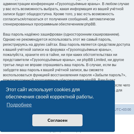
администрации конференции «Грузоподъёмные краны». В любом случае
у вас есть возможность выбрать, какая информация из вашей учётной
записи будет общедоступна. Кроме того, у вас есть возможность
согласиться/отказаться от получения сообщений, автоматически
сгенерированных программным обеспечением phpBB.
Ваш пароль надёжно зашифрован (односторонним хэшированием).
Однако не рекомендуется использовать этот же самый пароль,
регистрируясь на других сайтах. Ваш пароль является средством доступа
к вашей учётной записи на форумах «Грузоподъёмные краны»,
пожалуйста, храните его в тайне, ни при каких обстоятельствах ни
представители «Грузоподъёмные краны», ни phpBB Limited, ни другое
третье лицо не вправе спрашивать ваш пароль. В случае, если вы
забудете ваш пароль к вашей учётной записи, вы сможете
воспользоваться функцией восстановления пароля «Забыли пароль?»,
предусмотренной программным обеспечением phpBB. Вам будет
необходимо ввести ваше имя пользователя и ваш адрес email, после чего
Этот сайт использует cookies для
программное обеспечение phpBB сгенерирует вам новый пароль для
вашей учётной записи.
обеспечения своей корректной работы.
Подробнее
Центральный сайт
Список форумов
Часовой пояс:
UTC+03:00
Согласен
Создано на основе
phpBB
® Forum Software © phpBB Limited
Русская поддержка phpBB
Конфиденциальность
|
Правила