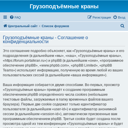
Грузоподъёмные краны
FAQ
Регистрация
Вход
П
Центральный сайт
Список форумов
о
Грузоподъёмные краны - Соглашение о
и
конфиденциальности
с
Это соглашение подробно объясняет, как «Грузоподъёмные краны» и его
к
подразделения (в дальнейшем «мы», «наш», «Грузоподъёмные краны»,
«https://forum.portalkran.ru») и phpBB (в дальнейшем «они», «программное
обеспечение phpBB», «www.phpbb.com», «phpBB Limited», «phpBB
Teams») используют информацию, полученную во время любой из ваших
пользовательских сессий (в дальнейшем «ваша информация»).
Ваша информация собирается двумя способами. Во-первых, просмотр
«Грузоподъёмные краны» приведёт к созданию программным
обеспечением phpBB определённого числа cookies (небольшие
текстовые файлы, загружаемые в папку временных файлов вашего
браузера). Первые две cookie содержат только идентификатор
пользователя (в дальнейшем «user-id») и идентификатор анонимной
сессии (в дальнейшем «session-id»), автоматически присвоенные вам
программным обеспечением phpBB. Третья cookie будет создана после
просмотра одной из тем конференции «Грузоподъёмные краны» и будет