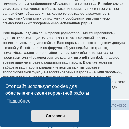
администрации конференции «Грузоподъёмные краны». В любом случае
у вас есть возможность выбрать, какая информация из вашей учётной
записи будет общедоступна. Кроме того, у вас есть возможность
согласиться/отказаться от получения сообщений, автоматически
сгенерированных программным обеспечением phpBB.
Ваш пароль надёжно зашифрован (односторонним хэшированием).
Однако не рекомендуется использовать этот же самый пароль,
регистрируясь на других сайтах. Ваш пароль является средством доступа
к вашей учётной записи на форумах «Грузоподъёмные краны»,
пожалуйста, храните его в тайне, ни при каких обстоятельствах ни
представители «Грузоподъёмные краны», ни phpBB Limited, ни другое
третье лицо не вправе спрашивать ваш пароль. В случае, если вы
забудете ваш пароль к вашей учётной записи, вы сможете
воспользоваться функцией восстановления пароля «Забыли пароль?»,
предусмотренной программным обеспечением phpBB. Вам будет
необходимо ввести ваше имя пользователя и ваш адрес email, после чего
Этот сайт использует cookies для
программное обеспечение phpBB сгенерирует вам новый пароль для
вашей учётной записи.
обеспечения своей корректной работы.
Подробнее
Центральный сайт
Список форумов
Часовой пояс:
UTC+03:00
Согласен
Создано на основе
phpBB
® Forum Software © phpBB Limited
Русская поддержка phpBB
Конфиденциальность
|
Правила