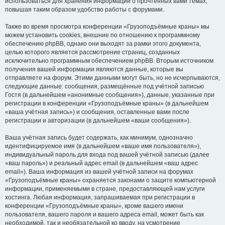
использоваться для хранения информации о прочтённых вами темах,
повышая таким образом удобство работы с форумами.
Также во время просмотра конференции «Грузоподъёмные краны» мы
можем установить cookies, внешние по отношению к программному
обеспечению phpBB, однако они выходят за рамки этого документа,
целью которого является рассмотрение страниц, созданных
исключительно программным обеспечением phpBB. Вторым источником
получения вашей информации являются данные, которые вы
отправляете на форум. Этими данными могут быть, но не исчерпываются,
следующие данные: сообщения, размещённые под учётной записью
Гостя (в дальнейшем «анонимные сообщения»), данные, указанные при
регистрации в конференции «Грузоподъёмные краны» (в дальнейшем
«ваша учётная запись») и сообщения, оставленные вами после
регистрации и авторизации (в дальнейшем «ваши сообщения»).
Ваша учётная запись будет содержать, как минимум, однозначно
идентифицируемое имя (в дальнейшем «ваше имя пользователя»),
индивидуальный пароль для входа под вашей учётной записью (далее
«ваш пароль») и реальный адрес email (в дальнейшем «ваш адрес
email»). Ваша информация из вашей учётной записи на форумах
«Грузоподъёмные краны» охраняется законами о защите компьютерной
информации, применяемыми в стране, предоставляющей нам услуги
хостинга. Любая информация, запрашиваемая при регистрации в
конференции «Грузоподъёмные краны», кроме вашего имени
пользователя, вашего пароля и вашего адреса email, может быть как
необходимой, так и необязательной ко вводу, на усмотрение