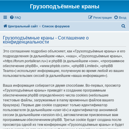
Грузоподъёмные краны
FAQ
Регистрация
Вход
П
Центральный сайт
Список форумов
о
Грузоподъёмные краны - Соглашение о
и
конфиденциальности
с
Это соглашение подробно объясняет, как «Грузоподъёмные краны» и его
к
подразделения (в дальнейшем «мы», «наш», «Грузоподъёмные краны»,
«https://forum.portalkran.ru») и phpBB (в дальнейшем «они», «программное
обеспечение phpBB», «www.phpbb.com», «phpBB Limited», «phpBB
Teams») используют информацию, полученную во время любой из ваших
пользовательских сессий (в дальнейшем «ваша информация»).
Ваша информация собирается двумя способами. Во-первых, просмотр
«Грузоподъёмные краны» приведёт к созданию программным
обеспечением phpBB определённого числа cookies (небольшие
текстовые файлы, загружаемые в папку временных файлов вашего
браузера). Первые две cookie содержат только идентификатор
пользователя (в дальнейшем «user-id») и идентификатор анонимной
сессии (в дальнейшем «session-id»), автоматически присвоенные вам
программным обеспечением phpBB. Третья cookie будет создана после
просмотра одной из тем конференции «Грузоподъёмные краны» и будет