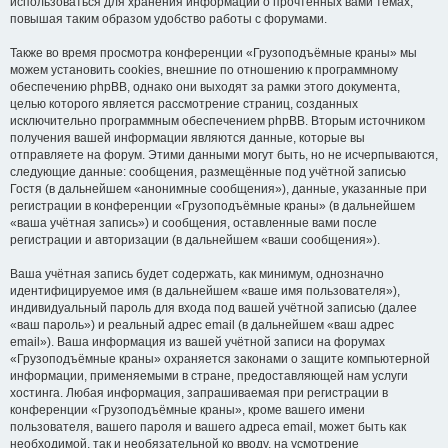
использоваться для хранения информации о прочтённых вами темах,
повышая таким образом удобство работы с форумами.
Также во время просмотра конференции «Грузоподъёмные краны» мы
можем установить cookies, внешние по отношению к программному
обеспечению phpBB, однако они выходят за рамки этого документа,
целью которого является рассмотрение страниц, созданных
исключительно программным обеспечением phpBB. Вторым источником
получения вашей информации являются данные, которые вы
отправляете на форум. Этими данными могут быть, но не исчерпываются,
следующие данные: сообщения, размещённые под учётной записью
Гостя (в дальнейшем «анонимные сообщения»), данные, указанные при
регистрации в конференции «Грузоподъёмные краны» (в дальнейшем
«ваша учётная запись») и сообщения, оставленные вами после
регистрации и авторизации (в дальнейшем «ваши сообщения»).
Ваша учётная запись будет содержать, как минимум, однозначно
идентифицируемое имя (в дальнейшем «ваше имя пользователя»),
индивидуальный пароль для входа под вашей учётной записью (далее
«ваш пароль») и реальный адрес email (в дальнейшем «ваш адрес
email»). Ваша информация из вашей учётной записи на форумах
«Грузоподъёмные краны» охраняется законами о защите компьютерной
информации, применяемыми в стране, предоставляющей нам услуги
хостинга. Любая информация, запрашиваемая при регистрации в
конференции «Грузоподъёмные краны», кроме вашего имени
пользователя, вашего пароля и вашего адреса email, может быть как
необходимой, так и необязательной ко вводу, на усмотрение