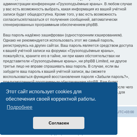
администрации конференции «Грузоподъёмные краны». В любом случае
у вас есть возможность выбрать, какая информация из вашей учётной
записи будет общедоступна. Кроме того, у вас есть возможность
согласиться/отказаться от получения сообщений, автоматически
сгенерированных программным обеспечением phpBB.
Ваш пароль надёжно зашифрован (односторонним хэшированием).
Однако не рекомендуется использовать этот же самый пароль,
регистрируясь на других сайтах. Ваш пароль является средством доступа
к вашей учётной записи на форумах «Грузоподъёмные краны»,
пожалуйста, храните его в тайне, ни при каких обстоятельствах ни
представители «Грузоподъёмные краны», ни phpBB Limited, ни другое
третье лицо не вправе спрашивать ваш пароль. В случае, если вы
забудете ваш пароль к вашей учётной записи, вы сможете
воспользоваться функцией восстановления пароля «Забыли пароль?»,
предусмотренной программным обеспечением phpBB. Вам будет
необходимо ввести ваше имя пользователя и ваш адрес email, после чего
Этот сайт использует cookies для
программное обеспечение phpBB сгенерирует вам новый пароль для
вашей учётной записи.
обеспечения своей корректной работы.
Подробнее
Центральный сайт
Список форумов
Часовой пояс:
UTC+03:00
Согласен
Создано на основе
phpBB
® Forum Software © phpBB Limited
Русская поддержка phpBB
Конфиденциальность
|
Правила