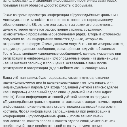
использоваться для хранения информации о прочтённых вами темах,
повышая таким образом удобство работы с форумами.
Также во время просмотра конференции «Грузоподъёмные краны» мы
можем установить cookies, внешние по отношению к программному
обеспечению phpBB, однако они выходят за рамки этого документа,
целью которого является рассмотрение страниц, созданных
исключительно программным обеспечением phpBB. Вторым источником
получения вашей информации являются данные, которые вы
отправляете на форум. Этими данными могут быть, но не исчерпываются,
следующие данные: сообщения, размещённые под учётной записью
Гостя (в дальнейшем «анонимные сообщения»), данные, указанные при
регистрации в конференции «Грузоподъёмные краны» (в дальнейшем
«ваша учётная запись») и сообщения, оставленные вами после
регистрации и авторизации (в дальнейшем «ваши сообщения»).
Ваша учётная запись будет содержать, как минимум, однозначно
идентифицируемое имя (в дальнейшем «ваше имя пользователя»),
индивидуальный пароль для входа под вашей учётной записью (далее
«ваш пароль») и реальный адрес email (в дальнейшем «ваш адрес
email»). Ваша информация из вашей учётной записи на форумах
«Грузоподъёмные краны» охраняется законами о защите компьютерной
информации, применяемыми в стране, предоставляющей нам услуги
хостинга. Любая информация, запрашиваемая при регистрации в
конференции «Грузоподъёмные краны», кроме вашего имени
пользователя, вашего пароля и вашего адреса email, может быть как
необходимой, так и необязательной ко вводу, на усмотрение