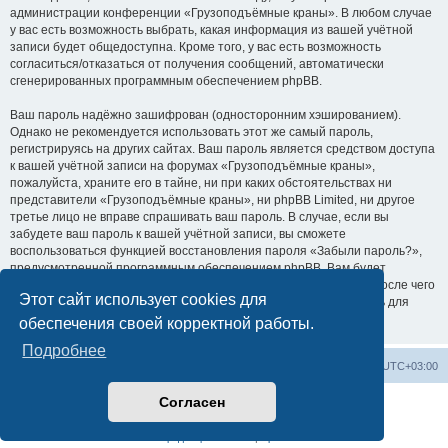
администрации конференции «Грузоподъёмные краны». В любом случае
у вас есть возможность выбрать, какая информация из вашей учётной
записи будет общедоступна. Кроме того, у вас есть возможность
согласиться/отказаться от получения сообщений, автоматически
сгенерированных программным обеспечением phpBB.
Ваш пароль надёжно зашифрован (односторонним хэшированием).
Однако не рекомендуется использовать этот же самый пароль,
регистрируясь на других сайтах. Ваш пароль является средством доступа
к вашей учётной записи на форумах «Грузоподъёмные краны»,
пожалуйста, храните его в тайне, ни при каких обстоятельствах ни
представители «Грузоподъёмные краны», ни phpBB Limited, ни другое
третье лицо не вправе спрашивать ваш пароль. В случае, если вы
забудете ваш пароль к вашей учётной записи, вы сможете
воспользоваться функцией восстановления пароля «Забыли пароль?»,
предусмотренной программным обеспечением phpBB. Вам будет
необходимо ввести ваше имя пользователя и ваш адрес email, после чего
Этот сайт использует cookies для
программное обеспечение phpBB сгенерирует вам новый пароль для
вашей учётной записи.
обеспечения своей корректной работы.
Подробнее
Центральный сайт
Список форумов
Часовой пояс:
UTC+03:00
Согласен
Создано на основе
phpBB
® Forum Software © phpBB Limited
Русская поддержка phpBB
Конфиденциальность
|
Правила