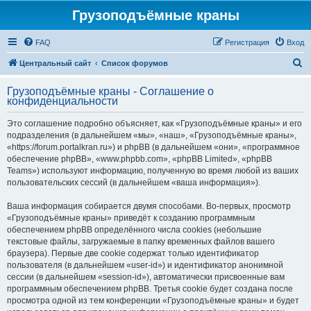
Грузоподъёмные краны
FAQ
Регистрация
Вход
П
Центральный сайт
Список форумов
о
Грузоподъёмные краны - Соглашение о
и
конфиденциальности
с
Это соглашение подробно объясняет, как «Грузоподъёмные краны» и его
к
подразделения (в дальнейшем «мы», «наш», «Грузоподъёмные краны»,
«https://forum.portalkran.ru») и phpBB (в дальнейшем «они», «программное
обеспечение phpBB», «www.phpbb.com», «phpBB Limited», «phpBB
Teams») используют информацию, полученную во время любой из ваших
пользовательских сессий (в дальнейшем «ваша информация»).
Ваша информация собирается двумя способами. Во-первых, просмотр
«Грузоподъёмные краны» приведёт к созданию программным
обеспечением phpBB определённого числа cookies (небольшие
текстовые файлы, загружаемые в папку временных файлов вашего
браузера). Первые две cookie содержат только идентификатор
пользователя (в дальнейшем «user-id») и идентификатор анонимной
сессии (в дальнейшем «session-id»), автоматически присвоенные вам
программным обеспечением phpBB. Третья cookie будет создана после
просмотра одной из тем конференции «Грузоподъёмные краны» и будет