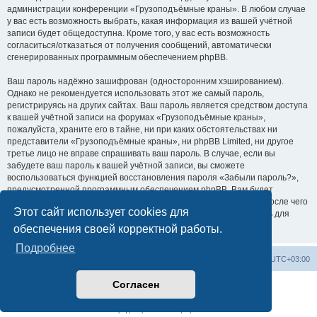
администрации конференции «Грузоподъёмные краны». В любом случае
у вас есть возможность выбрать, какая информация из вашей учётной
записи будет общедоступна. Кроме того, у вас есть возможность
согласиться/отказаться от получения сообщений, автоматически
сгенерированных программным обеспечением phpBB.
Ваш пароль надёжно зашифрован (односторонним хэшированием).
Однако не рекомендуется использовать этот же самый пароль,
регистрируясь на других сайтах. Ваш пароль является средством доступа
к вашей учётной записи на форумах «Грузоподъёмные краны»,
пожалуйста, храните его в тайне, ни при каких обстоятельствах ни
представители «Грузоподъёмные краны», ни phpBB Limited, ни другое
третье лицо не вправе спрашивать ваш пароль. В случае, если вы
забудете ваш пароль к вашей учётной записи, вы сможете
воспользоваться функцией восстановления пароля «Забыли пароль?»,
предусмотренной программным обеспечением phpBB. Вам будет
необходимо ввести ваше имя пользователя и ваш адрес email, после чего
Этот сайт использует cookies для
программное обеспечение phpBB сгенерирует вам новый пароль для
вашей учётной записи.
обеспечения своей корректной работы.
Подробнее
Центральный сайт
Список форумов
Часовой пояс:
UTC+03:00
Согласен
Создано на основе
phpBB
® Forum Software © phpBB Limited
Русская поддержка phpBB
Конфиденциальность
|
Правила