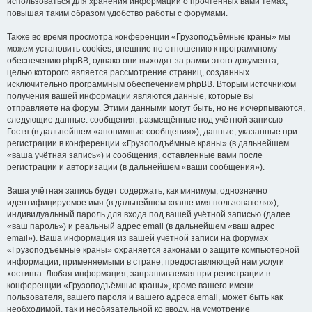
использоваться для хранения информации о прочтённых вами темах,
повышая таким образом удобство работы с форумами.
Также во время просмотра конференции «Грузоподъёмные краны» мы
можем установить cookies, внешние по отношению к программному
обеспечению phpBB, однако они выходят за рамки этого документа,
целью которого является рассмотрение страниц, созданных
исключительно программным обеспечением phpBB. Вторым источником
получения вашей информации являются данные, которые вы
отправляете на форум. Этими данными могут быть, но не исчерпываются,
следующие данные: сообщения, размещённые под учётной записью
Гостя (в дальнейшем «анонимные сообщения»), данные, указанные при
регистрации в конференции «Грузоподъёмные краны» (в дальнейшем
«ваша учётная запись») и сообщения, оставленные вами после
регистрации и авторизации (в дальнейшем «ваши сообщения»).
Ваша учётная запись будет содержать, как минимум, однозначно
идентифицируемое имя (в дальнейшем «ваше имя пользователя»),
индивидуальный пароль для входа под вашей учётной записью (далее
«ваш пароль») и реальный адрес email (в дальнейшем «ваш адрес
email»). Ваша информация из вашей учётной записи на форумах
«Грузоподъёмные краны» охраняется законами о защите компьютерной
информации, применяемыми в стране, предоставляющей нам услуги
хостинга. Любая информация, запрашиваемая при регистрации в
конференции «Грузоподъёмные краны», кроме вашего имени
пользователя, вашего пароля и вашего адреса email, может быть как
необходимой, так и необязательной ко вводу, на усмотрение