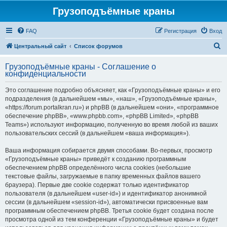
Грузоподъёмные краны
FAQ
Регистрация
Вход
П
Центральный сайт
Список форумов
о
Грузоподъёмные краны - Соглашение о
и
конфиденциальности
с
Это соглашение подробно объясняет, как «Грузоподъёмные краны» и его
к
подразделения (в дальнейшем «мы», «наш», «Грузоподъёмные краны»,
«https://forum.portalkran.ru») и phpBB (в дальнейшем «они», «программное
обеспечение phpBB», «www.phpbb.com», «phpBB Limited», «phpBB
Teams») используют информацию, полученную во время любой из ваших
пользовательских сессий (в дальнейшем «ваша информация»).
Ваша информация собирается двумя способами. Во-первых, просмотр
«Грузоподъёмные краны» приведёт к созданию программным
обеспечением phpBB определённого числа cookies (небольшие
текстовые файлы, загружаемые в папку временных файлов вашего
браузера). Первые две cookie содержат только идентификатор
пользователя (в дальнейшем «user-id») и идентификатор анонимной
сессии (в дальнейшем «session-id»), автоматически присвоенные вам
программным обеспечением phpBB. Третья cookie будет создана после
просмотра одной из тем конференции «Грузоподъёмные краны» и будет