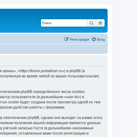
Поиск
Расширенный по
Регистрация
Вход
ны», «https://forum.portalkran.ru») и phpBB (в
полученную во время любой из ваших пользовательских
спечением phpBB определённого числа cookies
атор пользователя (в дальнейшем «user-id») и
тья cookie будет создана после просмотра одной из тем
бразом удобство работы с форумами.
 обеспечению phpBB, однако они выходят за рамки этого
точником получения вашей информации являются данные,
д учётной записью Гостя (в дальнейшем «анонимные
ообщения, оставленные вами после регистрации и