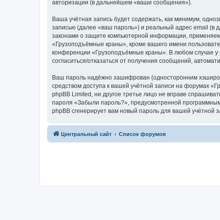
авторизации (в дальнейшем «ваши сообщения»).
Ваша учётная запись будет содержать, как минимум, одн
записью (далее «ваш пароль») и реальный адрес email (
законами о защите компьютерной информации, применяем
«Грузоподъёмные краны», кроме вашего имени пользователя
конференции «Грузоподъёмные краны». В любом случае у в
согласиться/отказаться от получения сообщений, автома
Ваш пароль надёжно зашифрован (односторонним хэширован
средством доступа к вашей учётной записи на форумах «Г
phpBB Limited, ни другое третье лицо не вправе спрашива
пароля «Забыли пароль?», предусмотренной программным 
phpBB сгенерирует вам новый пароль для вашей учётной з
Центральный сайт
Список форумов