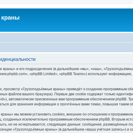
 краны
фиденциальности
краны» и его подразделения (в дальнейшем «мы», «наш», «Грузоподъёмные кра
ww.phpbb.com», «phpBB Limited», «phpBB Teams») используют информацию, 
х, просмотр «Грузоподъёмные краны» приведёт к созданию программным обе
ных файлов вашего браузера). Первые две cookie содержат только идентифик
id»), автоматически присвоенные вам программным обеспечением phpBB. Тре
ться для хранения информации о прочтённых вами темах, повышая таким о
краны» мы можем установить cookies, внешние по отношению к программному
иц, созданных исключительно программным обеспечением phpBB. Вторым ис
быть, но не исчерпываются, следующие данные: сообщения, размещённые по
еренции «Грузоподъёмные краны» (в дальнейшем «ваша учётная запись») и с