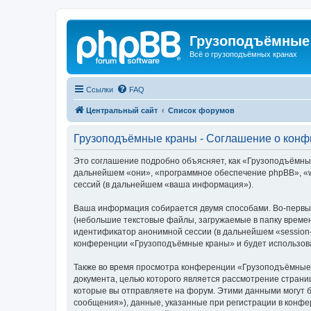
Грузоподъёмные
Всё о грузоподъёмных кранах
Ссылки
FAQ
Центральный сайт
Список форумов
Грузоподъёмные краны - Соглашение о кон
Это соглашение подробно объясняет, как «Грузоподъёмные 
дальнейшем «они», «программное обеспечение phpBB», «w
сессий (в дальнейшем «ваша информация»).
Ваша информация собирается двумя способами. Во-первы
(небольшие текстовые файлы, загружаемые в папку времен
идентификатор анонимной сессии (в дальнейшем «session-
конференции «Грузоподъёмные краны» и будет использова
Также во время просмотра конференции «Грузоподъёмные 
документа, целью которого является рассмотрение стран
которые вы отправляете на форум. Этими данными могут 
сообщения»), данные, указанные при регистрации в конф