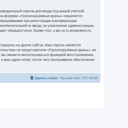
дивидуальный пароль для входа под вашей учётной
и на форумах «Грузоподъёмные краны» охраняется
апрашиваемая при регистрации в конференции
 необязательной ко вводу, на усмотрение администрации
дет общедоступна. Кроме того, у вас есть возможность
рируясь на других сайтах. Ваш пароль является
оятельствах ни представители «Грузоподъёмные краны», ни
си, вы сможете воспользоваться функцией восстановления
 ваш адрес email, после чего программное обеспечение
Удалить cookies
Часовой пояс:
UTC+03:00