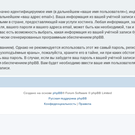
означно идентифицируемое имя (в дальнейшем «ваше имя пользователя»), ин
в дальнейшем «ваш адрес email»). Ваша информация из вашей учётной запис
ыми в стране, предоставляющей нам услуги хостинга. Любая информация, з
, вашего пароля и вашего адреса email, может быть как необходимой, так и
ас есть возможность выбрать, какая информация из вашей учётной записи бу
тически сгенерированных программным обеспечением phpBB.
ием). Однако не рекомендуется использовать этот же самый пароль, регист
рузоподъёмные краны», пожалуйста, храните его в тайне, ни при каких обст
ть ваш пароль. В случае, если вы забудете ваш пароль к вашей учётной запи
обеспечением phpBB. Вам будет необходимо ввести ваше имя пользователя и
аписи.
Создано на основе
phpBB
® Forum Software © phpBB Limited
Русская поддержка phpBB
Конфиденциальность
|
Правила