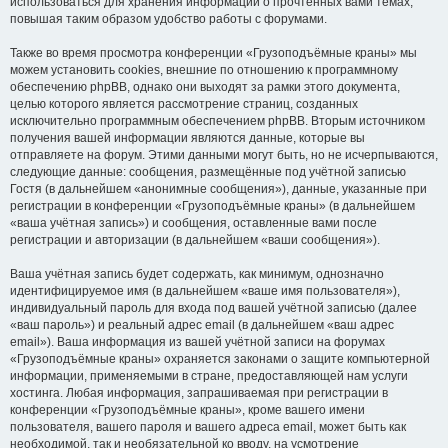
использоваться для хранения информации о прочтённых вами темах,
повышая таким образом удобство работы с форумами.
Также во время просмотра конференции «Грузоподъёмные краны» мы
можем установить cookies, внешние по отношению к программному
обеспечению phpBB, однако они выходят за рамки этого документа,
целью которого является рассмотрение страниц, созданных
исключительно программным обеспечением phpBB. Вторым источником
получения вашей информации являются данные, которые вы
отправляете на форум. Этими данными могут быть, но не исчерпываются,
следующие данные: сообщения, размещённые под учётной записью
Гостя (в дальнейшем «анонимные сообщения»), данные, указанные при
регистрации в конференции «Грузоподъёмные краны» (в дальнейшем
«ваша учётная запись») и сообщения, оставленные вами после
регистрации и авторизации (в дальнейшем «ваши сообщения»).
Ваша учётная запись будет содержать, как минимум, однозначно
идентифицируемое имя (в дальнейшем «ваше имя пользователя»),
индивидуальный пароль для входа под вашей учётной записью (далее
«ваш пароль») и реальный адрес email (в дальнейшем «ваш адрес
email»). Ваша информация из вашей учётной записи на форумах
«Грузоподъёмные краны» охраняется законами о защите компьютерной
информации, применяемыми в стране, предоставляющей нам услуги
хостинга. Любая информация, запрашиваемая при регистрации в
конференции «Грузоподъёмные краны», кроме вашего имени
пользователя, вашего пароля и вашего адреса email, может быть как
необходимой, так и необязательной ко вводу, на усмотрение