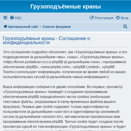
Грузоподъёмные краны
FAQ
Регистрация
Вход
П
Центральный сайт
Список форумов
о
Грузоподъёмные краны - Соглашение о
и
конфиденциальности
с
Это соглашение подробно объясняет, как «Грузоподъёмные краны» и его
к
подразделения (в дальнейшем «мы», «наш», «Грузоподъёмные краны»,
«https://forum.portalkran.ru») и phpBB (в дальнейшем «они», «программное
обеспечение phpBB», «www.phpbb.com», «phpBB Limited», «phpBB
Teams») используют информацию, полученную во время любой из ваших
пользовательских сессий (в дальнейшем «ваша информация»).
Ваша информация собирается двумя способами. Во-первых, просмотр
«Грузоподъёмные краны» приведёт к созданию программным
обеспечением phpBB определённого числа cookies (небольшие
текстовые файлы, загружаемые в папку временных файлов вашего
браузера). Первые две cookie содержат только идентификатор
пользователя (в дальнейшем «user-id») и идентификатор анонимной
сессии (в дальнейшем «session-id»), автоматически присвоенные вам
программным обеспечением phpBB. Третья cookie будет создана после
просмотра одной из тем конференции «Грузоподъёмные краны» и будет