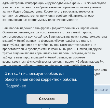
администрации конференции «Грузоподъёмные краны». В любом случае
у вас есть возможность выбрать, какая информация из вашей учётной
записи будет общедоступна. Кроме того, у вас есть возможность
согласиться/отказаться от получения сообщений, автоматически
сгенерированных программным обеспечением phpBB.
Ваш пароль надёжно зашифрован (односторонним хэшированием).
Однако не рекомендуется использовать этот же самый пароль,
регистрируясь на других сайтах. Ваш пароль является средством доступа
к вашей учётной записи на форумах «Грузоподъёмные краны»,
пожалуйста, храните его в тайне, ни при каких обстоятельствах ни
представители «Грузоподъёмные краны», ни phpBB Limited, ни другое
третье лицо не вправе спрашивать ваш пароль. В случае, если вы
забудете ваш пароль к вашей учётной записи, вы сможете
воспользоваться функцией восстановления пароля «Забыли пароль?»,
предусмотренной программным обеспечением phpBB. Вам будет
необходимо ввести ваше имя пользователя и ваш адрес email, после чего
Этот сайт использует cookies для
программное обеспечение phpBB сгенерирует вам новый пароль для
вашей учётной записи.
обеспечения своей корректной работы.
Подробнее
Центральный сайт
Список форумов
Часовой пояс:
UTC+03:00
Согласен
Создано на основе
phpBB
® Forum Software © phpBB Limited
Русская поддержка phpBB
Конфиденциальность
|
Правила