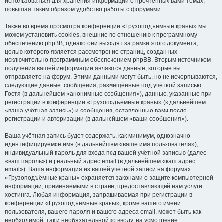
использоваться для хранения информации о прочтённых вами темах,
повышая таким образом удобство работы с форумами.
Также во время просмотра конференции «Грузоподъёмные краны» мы
можем установить cookies, внешние по отношению к программному
обеспечению phpBB, однако они выходят за рамки этого документа,
целью которого является рассмотрение страниц, созданных
исключительно программным обеспечением phpBB. Вторым источником
получения вашей информации являются данные, которые вы
отправляете на форум. Этими данными могут быть, но не исчерпываются,
следующие данные: сообщения, размещённые под учётной записью
Гостя (в дальнейшем «анонимные сообщения»), данные, указанные при
регистрации в конференции «Грузоподъёмные краны» (в дальнейшем
«ваша учётная запись») и сообщения, оставленные вами после
регистрации и авторизации (в дальнейшем «ваши сообщения»).
Ваша учётная запись будет содержать, как минимум, однозначно
идентифицируемое имя (в дальнейшем «ваше имя пользователя»),
индивидуальный пароль для входа под вашей учётной записью (далее
«ваш пароль») и реальный адрес email (в дальнейшем «ваш адрес
email»). Ваша информация из вашей учётной записи на форумах
«Грузоподъёмные краны» охраняется законами о защите компьютерной
информации, применяемыми в стране, предоставляющей нам услуги
хостинга. Любая информация, запрашиваемая при регистрации в
конференции «Грузоподъёмные краны», кроме вашего имени
пользователя, вашего пароля и вашего адреса email, может быть как
необходимой, так и необязательной ко вводу, на усмотрение