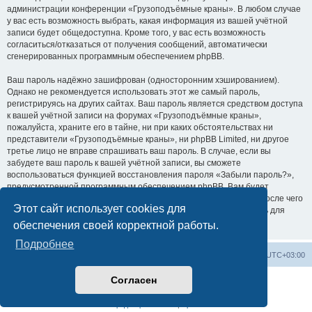
администрации конференции «Грузоподъёмные краны». В любом случае
у вас есть возможность выбрать, какая информация из вашей учётной
записи будет общедоступна. Кроме того, у вас есть возможность
согласиться/отказаться от получения сообщений, автоматически
сгенерированных программным обеспечением phpBB.
Ваш пароль надёжно зашифрован (односторонним хэшированием).
Однако не рекомендуется использовать этот же самый пароль,
регистрируясь на других сайтах. Ваш пароль является средством доступа
к вашей учётной записи на форумах «Грузоподъёмные краны»,
пожалуйста, храните его в тайне, ни при каких обстоятельствах ни
представители «Грузоподъёмные краны», ни phpBB Limited, ни другое
третье лицо не вправе спрашивать ваш пароль. В случае, если вы
забудете ваш пароль к вашей учётной записи, вы сможете
воспользоваться функцией восстановления пароля «Забыли пароль?»,
предусмотренной программным обеспечением phpBB. Вам будет
необходимо ввести ваше имя пользователя и ваш адрес email, после чего
Этот сайт использует cookies для
программное обеспечение phpBB сгенерирует вам новый пароль для
вашей учётной записи.
обеспечения своей корректной работы.
Подробнее
Центральный сайт
Список форумов
Часовой пояс:
UTC+03:00
Согласен
Создано на основе
phpBB
® Forum Software © phpBB Limited
Русская поддержка phpBB
Конфиденциальность
|
Правила