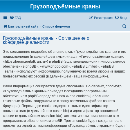
Грузоподъёмные краны
FAQ
Регистрация
Вход
П
Центральный сайт
Список форумов
о
Грузоподъёмные краны - Соглашение о
и
конфиденциальности
с
Это соглашение подробно объясняет, как «Грузоподъёмные краны» и его
к
подразделения (в дальнейшем «мы», «наш», «Грузоподъёмные краны»,
«https://forum.portalkran.ru») и phpBB (в дальнейшем «они», «программное
обеспечение phpBB», «www.phpbb.com», «phpBB Limited», «phpBB
Teams») используют информацию, полученную во время любой из ваших
пользовательских сессий (в дальнейшем «ваша информация»).
Ваша информация собирается двумя способами. Во-первых, просмотр
«Грузоподъёмные краны» приведёт к созданию программным
обеспечением phpBB определённого числа cookies (небольшие
текстовые файлы, загружаемые в папку временных файлов вашего
браузера). Первые две cookie содержат только идентификатор
пользователя (в дальнейшем «user-id») и идентификатор анонимной
сессии (в дальнейшем «session-id»), автоматически присвоенные вам
программным обеспечением phpBB. Третья cookie будет создана после
просмотра одной из тем конференции «Грузоподъёмные краны» и будет