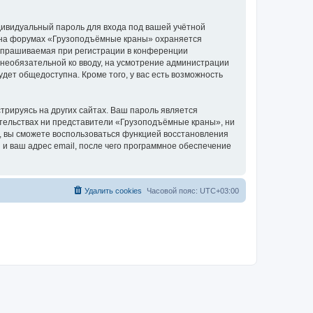
дивидуальный пароль для входа под вашей учётной
и на форумах «Грузоподъёмные краны» охраняется
апрашиваемая при регистрации в конференции
 необязательной ко вводу, на усмотрение администрации
дет общедоступна. Кроме того, у вас есть возможность
рируясь на других сайтах. Ваш пароль является
оятельствах ни представители «Грузоподъёмные краны», ни
си, вы сможете воспользоваться функцией восстановления
 ваш адрес email, после чего программное обеспечение
Удалить cookies
Часовой пояс:
UTC+03:00