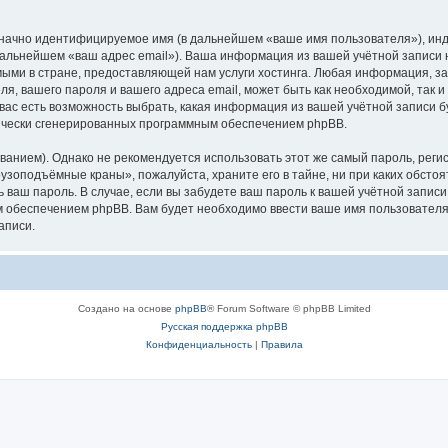
означно идентифицируемое имя (в дальнейшем «ваше имя пользователя»), ин
в дальнейшем «ваш адрес email»). Ваша информация из вашей учётной запис
ыми в стране, предоставляющей нам услуги хостинга. Любая информация, з
, вашего пароля и вашего адреса email, может быть как необходимой, так и
ас есть возможность выбрать, какая информация из вашей учётной записи бу
тически сгенерированных программным обеспечением phpBB.
ием). Однако не рекомендуется использовать этот же самый пароль, регист
рузоподъёмные краны», пожалуйста, храните его в тайне, ни при каких обст
ть ваш пароль. В случае, если вы забудете ваш пароль к вашей учётной запи
обеспечением phpBB. Вам будет необходимо ввести ваше имя пользователя и
аписи.
Создано на основе
phpBB
® Forum Software © phpBB Limited
Русская поддержка phpBB
Конфиденциальность
|
Правила