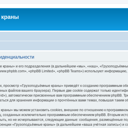
 краны
фиденциальности
краны» и его подразделения (в дальнейшем «мы», «наш», «Грузоподъёмные кра
ww.phpbb.com», «phpBB Limited», «phpBB Teams») используют информацию, 
х, просмотр «Грузоподъёмные краны» приведёт к созданию программным обе
ных файлов вашего браузера). Первые две cookie содержат только идентифик
id»), автоматически присвоенные вам программным обеспечением phpBB. Тре
ться для хранения информации о прочтённых вами темах, повышая таким о
краны» мы можем установить cookies, внешние по отношению к программному
иц, созданных исключительно программным обеспечением phpBB. Вторым ис
быть, но не исчерпываются, следующие данные: сообщения, размещённые по
еренции «Грузоподъёмные краны» (в дальнейшем «ваша учётная запись») и с