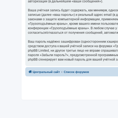
авторизации (в дальнейшем «ваши сообщения»).
Ваша учётная запись будет содержать, как минимум, одн
записью (далее «ваш пароль») и реальный адрес email (
законами о защите компьютерной информации, применяем
«Грузоподъёмные краны», кроме вашего имени пользователя
конференции «Грузоподъёмные краны». В любом случае у в
согласиться/отказаться от получения сообщений, автома
Ваш пароль надёжно зашифрован (односторонним хэширован
средством доступа к вашей учётной записи на форумах «Г
phpBB Limited, ни другое третье лицо не вправе спрашива
пароля «Забыли пароль?», предусмотренной программным 
phpBB сгенерирует вам новый пароль для вашей учётной з
Центральный сайт
Список форумов