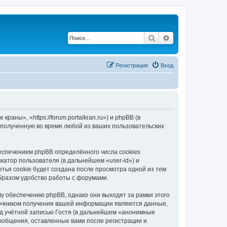
Поиск
Расширенный по
Регистрация
Вход
ны», «https://forum.portalkran.ru») и phpBB (в
полученную во время любой из ваших пользовательских
спечением phpBB определённого числа cookies
атор пользователя (в дальнейшем «user-id») и
тья cookie будет создана после просмотра одной из тем
бразом удобство работы с форумами.
 обеспечению phpBB, однако они выходят за рамки этого
точником получения вашей информации являются данные,
д учётной записью Гостя (в дальнейшем «анонимные
ообщения, оставленные вами после регистрации и