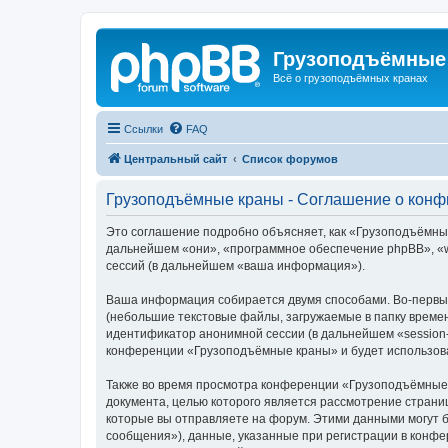
Грузоподъёмные
Всё о грузоподъёмных кранах
Ссылки
FAQ
Центральный сайт
Список форумов
Грузоподъёмные краны - Соглашение о кон
Это соглашение подробно объясняет, как «Грузоподъёмные 
дальнейшем «они», «программное обеспечение phpBB», «w
сессий (в дальнейшем «ваша информация»).
Ваша информация собирается двумя способами. Во-первы
(небольшие текстовые файлы, загружаемые в папку времен
идентификатор анонимной сессии (в дальнейшем «session-
конференции «Грузоподъёмные краны» и будет использова
Также во время просмотра конференции «Грузоподъёмные 
документа, целью которого является рассмотрение стран
которые вы отправляете на форум. Этими данными могут 
сообщения»), данные, указанные при регистрации в конф