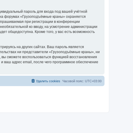
дивидуальный пароль для входа под вашей учётной
и на форумах «Грузоподъёмные краны» охраняется
апрашиваемая при регистрации в конференции
 необязательной ко вводу, на усмотрение администрации
дет общедоступна. Кроме того, у вас есть возможность
рируясь на других сайтах. Ваш пароль является
оятельствах ни представители «Грузоподъёмные краны», ни
си, вы сможете воспользоваться функцией восстановления
 ваш адрес email, после чего программное обеспечение
Удалить cookies
Часовой пояс:
UTC+03:00