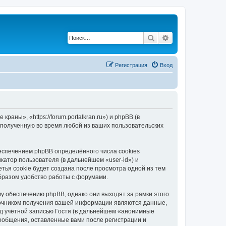
Поиск
Расширенный по
Регистрация
Вход
ны», «https://forum.portalkran.ru») и phpBB (в
полученную во время любой из ваших пользовательских
спечением phpBB определённого числа cookies
атор пользователя (в дальнейшем «user-id») и
тья cookie будет создана после просмотра одной из тем
бразом удобство работы с форумами.
 обеспечению phpBB, однако они выходят за рамки этого
точником получения вашей информации являются данные,
д учётной записью Гостя (в дальнейшем «анонимные
ообщения, оставленные вами после регистрации и