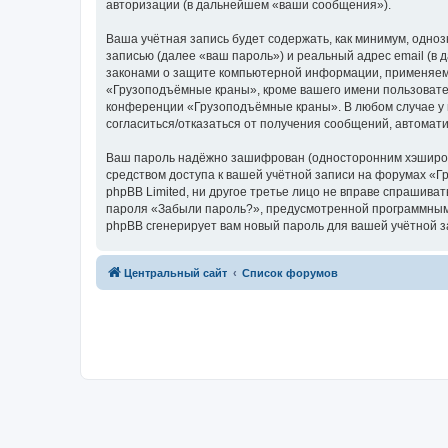
авторизации (в дальнейшем «ваши сообщения»).
Ваша учётная запись будет содержать, как минимум, одн
записью (далее «ваш пароль») и реальный адрес email (
законами о защите компьютерной информации, применяем
«Грузоподъёмные краны», кроме вашего имени пользователя
конференции «Грузоподъёмные краны». В любом случае у в
согласиться/отказаться от получения сообщений, автома
Ваш пароль надёжно зашифрован (односторонним хэширован
средством доступа к вашей учётной записи на форумах «Г
phpBB Limited, ни другое третье лицо не вправе спрашива
пароля «Забыли пароль?», предусмотренной программным 
phpBB сгенерирует вам новый пароль для вашей учётной з
Центральный сайт
Список форумов