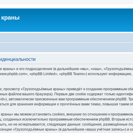
 краны
фиденциальности
краны» и его подразделения (в дальнейшем «мы», «наш», «Грузоподъёмные кра
ww.phpbb.com», «phpBB Limited», «phpBB Teams») используют информацию, 
х, просмотр «Грузоподъёмные краны» приведёт к созданию программным обе
ных файлов вашего браузера). Первые две cookie содержат только идентифик
id»), автоматически присвоенные вам программным обеспечением phpBB. Тре
ться для хранения информации о прочтённых вами темах, повышая таким о
краны» мы можем установить cookies, внешние по отношению к программному
иц, созданных исключительно программным обеспечением phpBB. Вторым ис
быть, но не исчерпываются, следующие данные: сообщения, размещённые по
еренции «Грузоподъёмные краны» (в дальнейшем «ваша учётная запись») и с