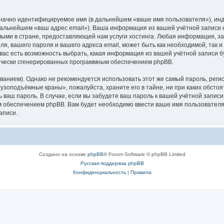
означно идентифицируемое имя (в дальнейшем «ваше имя пользователя»), ин
в дальнейшем «ваш адрес email»). Ваша информация из вашей учётной запис
ыми в стране, предоставляющей нам услуги хостинга. Любая информация, з
, вашего пароля и вашего адреса email, может быть как необходимой, так и
ас есть возможность выбрать, какая информация из вашей учётной записи бу
тически сгенерированных программным обеспечением phpBB.
ием). Однако не рекомендуется использовать этот же самый пароль, регист
рузоподъёмные краны», пожалуйста, храните его в тайне, ни при каких обст
ть ваш пароль. В случае, если вы забудете ваш пароль к вашей учётной запи
обеспечением phpBB. Вам будет необходимо ввести ваше имя пользователя и
аписи.
Создано на основе
phpBB
® Forum Software © phpBB Limited
Русская поддержка phpBB
Конфиденциальность
|
Правила