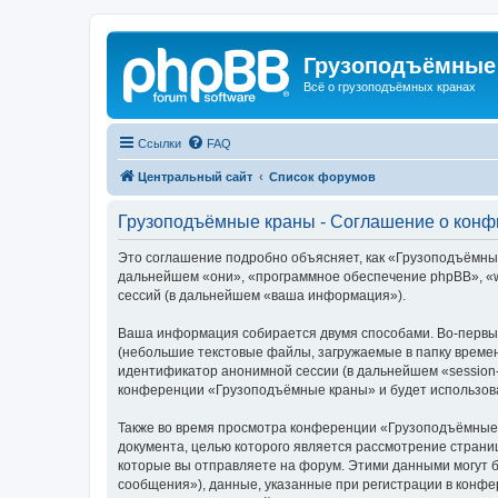
Грузоподъёмные
Всё о грузоподъёмных кранах
Ссылки
FAQ
Центральный сайт
Список форумов
Грузоподъёмные краны - Соглашение о кон
Это соглашение подробно объясняет, как «Грузоподъёмные 
дальнейшем «они», «программное обеспечение phpBB», «w
сессий (в дальнейшем «ваша информация»).
Ваша информация собирается двумя способами. Во-первы
(небольшие текстовые файлы, загружаемые в папку времен
идентификатор анонимной сессии (в дальнейшем «session-
конференции «Грузоподъёмные краны» и будет использова
Также во время просмотра конференции «Грузоподъёмные 
документа, целью которого является рассмотрение стран
которые вы отправляете на форум. Этими данными могут 
сообщения»), данные, указанные при регистрации в конф