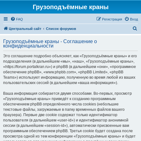
Грузоподъёмные краны
FAQ
Регистрация
Вход
П
Центральный сайт
Список форумов
о
Грузоподъёмные краны - Соглашение о
и
конфиденциальности
с
Это соглашение подробно объясняет, как «Грузоподъёмные краны» и его
к
подразделения (в дальнейшем «мы», «наш», «Грузоподъёмные краны»,
«https://forum.portalkran.ru») и phpBB (в дальнейшем «они», «программное
обеспечение phpBB», «www.phpbb.com», «phpBB Limited», «phpBB
Teams») используют информацию, полученную во время любой из ваших
пользовательских сессий (в дальнейшем «ваша информация»).
Ваша информация собирается двумя способами. Во-первых, просмотр
«Грузоподъёмные краны» приведёт к созданию программным
обеспечением phpBB определённого числа cookies (небольшие
текстовые файлы, загружаемые в папку временных файлов вашего
браузера). Первые две cookie содержат только идентификатор
пользователя (в дальнейшем «user-id») и идентификатор анонимной
сессии (в дальнейшем «session-id»), автоматически присвоенные вам
программным обеспечением phpBB. Третья cookie будет создана после
просмотра одной из тем конференции «Грузоподъёмные краны» и будет