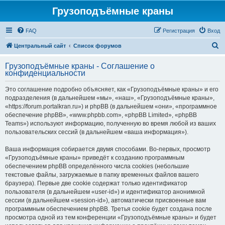
Грузоподъёмные краны
FAQ
Регистрация
Вход
П
Центральный сайт
Список форумов
о
Грузоподъёмные краны - Соглашение о
и
конфиденциальности
с
Это соглашение подробно объясняет, как «Грузоподъёмные краны» и его
к
подразделения (в дальнейшем «мы», «наш», «Грузоподъёмные краны»,
«https://forum.portalkran.ru») и phpBB (в дальнейшем «они», «программное
обеспечение phpBB», «www.phpbb.com», «phpBB Limited», «phpBB
Teams») используют информацию, полученную во время любой из ваших
пользовательских сессий (в дальнейшем «ваша информация»).
Ваша информация собирается двумя способами. Во-первых, просмотр
«Грузоподъёмные краны» приведёт к созданию программным
обеспечением phpBB определённого числа cookies (небольшие
текстовые файлы, загружаемые в папку временных файлов вашего
браузера). Первые две cookie содержат только идентификатор
пользователя (в дальнейшем «user-id») и идентификатор анонимной
сессии (в дальнейшем «session-id»), автоматически присвоенные вам
программным обеспечением phpBB. Третья cookie будет создана после
просмотра одной из тем конференции «Грузоподъёмные краны» и будет