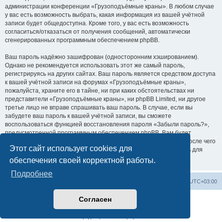
администрации конференции «Грузоподъёмные краны». В любом случае
у вас есть возможность выбрать, какая информация из вашей учётной
записи будет общедоступна. Кроме того, у вас есть возможность
согласиться/отказаться от получения сообщений, автоматически
сгенерированных программным обеспечением phpBB.
Ваш пароль надёжно зашифрован (односторонним хэшированием).
Однако не рекомендуется использовать этот же самый пароль,
регистрируясь на других сайтах. Ваш пароль является средством доступа
к вашей учётной записи на форумах «Грузоподъёмные краны»,
пожалуйста, храните его в тайне, ни при каких обстоятельствах ни
представители «Грузоподъёмные краны», ни phpBB Limited, ни другое
третье лицо не вправе спрашивать ваш пароль. В случае, если вы
забудете ваш пароль к вашей учётной записи, вы сможете
воспользоваться функцией восстановления пароля «Забыли пароль?»,
предусмотренной программным обеспечением phpBB. Вам будет
необходимо ввести ваше имя пользователя и ваш адрес email, после чего
Этот сайт использует cookies для
программное обеспечение phpBB сгенерирует вам новый пароль для
вашей учётной записи.
обеспечения своей корректной работы.
Подробнее
Центральный сайт
Список форумов
Часовой пояс:
UTC+03:00
Согласен
Создано на основе
phpBB
® Forum Software © phpBB Limited
Русская поддержка phpBB
Конфиденциальность
|
Правила