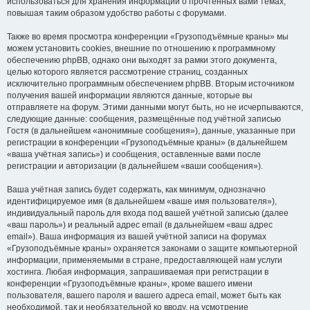
использоваться для хранения информации о прочтённых вами темах,
повышая таким образом удобство работы с форумами.
Также во время просмотра конференции «Грузоподъёмные краны» мы
можем установить cookies, внешние по отношению к программному
обеспечению phpBB, однако они выходят за рамки этого документа,
целью которого является рассмотрение страниц, созданных
исключительно программным обеспечением phpBB. Вторым источником
получения вашей информации являются данные, которые вы
отправляете на форум. Этими данными могут быть, но не исчерпываются,
следующие данные: сообщения, размещённые под учётной записью
Гостя (в дальнейшем «анонимные сообщения»), данные, указанные при
регистрации в конференции «Грузоподъёмные краны» (в дальнейшем
«ваша учётная запись») и сообщения, оставленные вами после
регистрации и авторизации (в дальнейшем «ваши сообщения»).
Ваша учётная запись будет содержать, как минимум, однозначно
идентифицируемое имя (в дальнейшем «ваше имя пользователя»),
индивидуальный пароль для входа под вашей учётной записью (далее
«ваш пароль») и реальный адрес email (в дальнейшем «ваш адрес
email»). Ваша информация из вашей учётной записи на форумах
«Грузоподъёмные краны» охраняется законами о защите компьютерной
информации, применяемыми в стране, предоставляющей нам услуги
хостинга. Любая информация, запрашиваемая при регистрации в
конференции «Грузоподъёмные краны», кроме вашего имени
пользователя, вашего пароля и вашего адреса email, может быть как
необходимой, так и необязательной ко вводу, на усмотрение