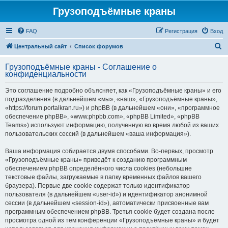
Грузоподъёмные краны
FAQ
Регистрация
Вход
П
Центральный сайт
Список форумов
о
Грузоподъёмные краны - Соглашение о
и
конфиденциальности
с
Это соглашение подробно объясняет, как «Грузоподъёмные краны» и его
к
подразделения (в дальнейшем «мы», «наш», «Грузоподъёмные краны»,
«https://forum.portalkran.ru») и phpBB (в дальнейшем «они», «программное
обеспечение phpBB», «www.phpbb.com», «phpBB Limited», «phpBB
Teams») используют информацию, полученную во время любой из ваших
пользовательских сессий (в дальнейшем «ваша информация»).
Ваша информация собирается двумя способами. Во-первых, просмотр
«Грузоподъёмные краны» приведёт к созданию программным
обеспечением phpBB определённого числа cookies (небольшие
текстовые файлы, загружаемые в папку временных файлов вашего
браузера). Первые две cookie содержат только идентификатор
пользователя (в дальнейшем «user-id») и идентификатор анонимной
сессии (в дальнейшем «session-id»), автоматически присвоенные вам
программным обеспечением phpBB. Третья cookie будет создана после
просмотра одной из тем конференции «Грузоподъёмные краны» и будет