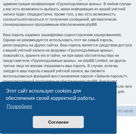
администрации конференции «Грузоподъёмные краны». В любом случае
у вас есть возможность выбрать, какая информация из вашей учётной
записи будет общедоступна. Кроме того, у вас есть возможность
согласиться/отказаться от получения сообщений, автоматически
сгенерированных программным обеспечением phpBB.
Ваш пароль надёжно зашифрован (односторонним хэшированием).
Однако не рекомендуется использовать этот же самый пароль,
регистрируясь на других сайтах. Ваш пароль является средством доступа
к вашей учётной записи на форумах «Грузоподъёмные краны»,
пожалуйста, храните его в тайне, ни при каких обстоятельствах ни
представители «Грузоподъёмные краны», ни phpBB Limited, ни другое
третье лицо не вправе спрашивать ваш пароль. В случае, если вы
забудете ваш пароль к вашей учётной записи, вы сможете
воспользоваться функцией восстановления пароля «Забыли пароль?»,
предусмотренной программным обеспечением phpBB. Вам будет
необходимо ввести ваше имя пользователя и ваш адрес email, после чего
Этот сайт использует cookies для
программное обеспечение phpBB сгенерирует вам новый пароль для
вашей учётной записи.
обеспечения своей корректной работы.
Подробнее
Центральный сайт
Список форумов
Часовой пояс:
UTC+03:00
Согласен
Создано на основе
phpBB
® Forum Software © phpBB Limited
Русская поддержка phpBB
Конфиденциальность
|
Правила