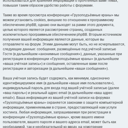
использоваться для хранения информации о прочтённых вами темах,
повышая таким образом удобство работы с форумами.
Также во время просмотра конференции «Грузоподъёмные краны» мы
можем установить cookies, внешние по отношению к программному
обеспечению phpBB, однако они выходят за рамки этого документа,
целью которого является рассмотрение страниц, созданных
исключительно программным обеспечением phpBB. Вторым источником
получения вашей информации являются данные, которые вы
отправляете на форум. Этими данными могут быть, но не исчерпываются,
следующие данные: сообщения, размещённые под учётной записью
Гостя (в дальнейшем «анонимные сообщения»), данные, указанные при
регистрации в конференции «Грузоподъёмные краны» (в дальнейшем
«ваша учётная запись») и сообщения, оставленные вами после
регистрации и авторизации (в дальнейшем «ваши сообщения»).
Ваша учётная запись будет содержать, как минимум, однозначно
идентифицируемое имя (в дальнейшем «ваше имя пользователя»),
индивидуальный пароль для входа под вашей учётной записью (далее
«ваш пароль») и реальный адрес email (в дальнейшем «ваш адрес
email»). Ваша информация из вашей учётной записи на форумах
«Грузоподъёмные краны» охраняется законами о защите компьютерной
информации, применяемыми в стране, предоставляющей нам услуги
хостинга. Любая информация, запрашиваемая при регистрации в
конференции «Грузоподъёмные краны», кроме вашего имени
пользователя, вашего пароля и вашего адреса email, может быть как
необходимой, так и необязательной ко вводу, на усмотрение