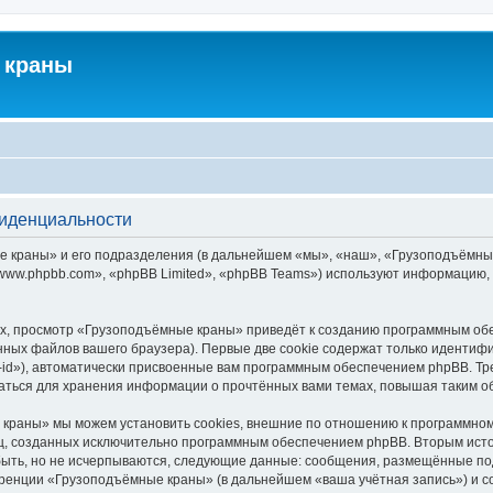
 краны
фиденциальности
краны» и его подразделения (в дальнейшем «мы», «наш», «Грузоподъёмные кра
ww.phpbb.com», «phpBB Limited», «phpBB Teams») используют информацию, 
х, просмотр «Грузоподъёмные краны» приведёт к созданию программным обе
ных файлов вашего браузера). Первые две cookie содержат только идентифик
id»), автоматически присвоенные вам программным обеспечением phpBB. Тре
ться для хранения информации о прочтённых вами темах, повышая таким о
краны» мы можем установить cookies, внешние по отношению к программному
иц, созданных исключительно программным обеспечением phpBB. Вторым ис
быть, но не исчерпываются, следующие данные: сообщения, размещённые по
еренции «Грузоподъёмные краны» (в дальнейшем «ваша учётная запись») и с