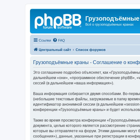
Грузоподъёмные
Всё о грузоподъёмных кранах
Ссылки
FAQ
Центральный сайт
Список форумов
Грузоподъёмные краны - Соглашение о кон
Это соглашение подробно объясняет, как «Грузоподъёмные 
дальнейшем «они», «программное обеспечение phpBB», «w
сессий (в дальнейшем «ваша информация»).
Ваша информация собирается двумя способами. Во-первы
(небольшие текстовые файлы, загружаемые в папку времен
идентификатор анонимной сессии (в дальнейшем «session-
конференции «Грузоподъёмные краны» и будет использова
Также во время просмотра конференции «Грузоподъёмные 
документа, целью которого является рассмотрение стран
которые вы отправляете на форум. Этими данными могут 
сообщения»), данные, указанные при регистрации в конф