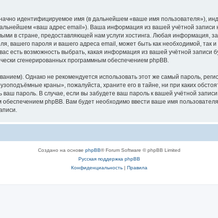
означно идентифицируемое имя (в дальнейшем «ваше имя пользователя»), ин
в дальнейшем «ваш адрес email»). Ваша информация из вашей учётной запис
ыми в стране, предоставляющей нам услуги хостинга. Любая информация, з
, вашего пароля и вашего адреса email, может быть как необходимой, так и
ас есть возможность выбрать, какая информация из вашей учётной записи бу
тически сгенерированных программным обеспечением phpBB.
ием). Однако не рекомендуется использовать этот же самый пароль, регист
рузоподъёмные краны», пожалуйста, храните его в тайне, ни при каких обст
ть ваш пароль. В случае, если вы забудете ваш пароль к вашей учётной запи
обеспечением phpBB. Вам будет необходимо ввести ваше имя пользователя и
аписи.
Создано на основе
phpBB
® Forum Software © phpBB Limited
Русская поддержка phpBB
Конфиденциальность
|
Правила