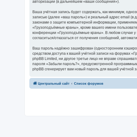
авторизации (в дальнейшем «ваши сообщения»).
Ваша учётная запись будет содержать, как минимум, одн
записью (далее «ваш пароль») и реальный адрес email (
законами о защите компьютерной информации, применяем
«Грузоподъёмные краны», кроме вашего имени пользователя
конференции «Грузоподъёмные краны». В любом случае у в
согласиться/отказаться от получения сообщений, автома
Ваш пароль надёжно зашифрован (односторонним хэширован
средством доступа к вашей учётной записи на форумах «Г
phpBB Limited, ни другое третье лицо не вправе спрашива
пароля «Забыли пароль?», предусмотренной программным 
phpBB сгенерирует вам новый пароль для вашей учётной з
Центральный сайт
Список форумов