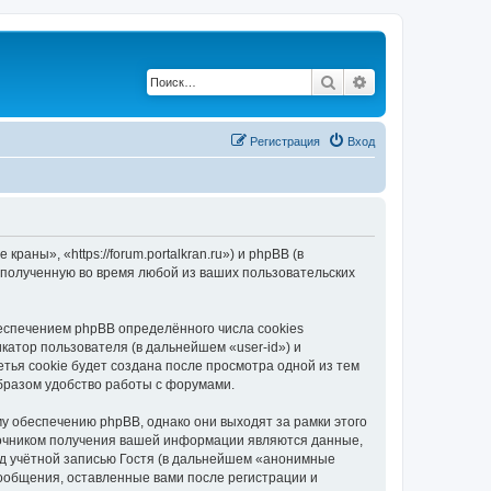
Поиск
Расширенный по
Регистрация
Вход
ны», «https://forum.portalkran.ru») и phpBB (в
полученную во время любой из ваших пользовательских
спечением phpBB определённого числа cookies
атор пользователя (в дальнейшем «user-id») и
тья cookie будет создана после просмотра одной из тем
бразом удобство работы с форумами.
 обеспечению phpBB, однако они выходят за рамки этого
точником получения вашей информации являются данные,
д учётной записью Гостя (в дальнейшем «анонимные
ообщения, оставленные вами после регистрации и