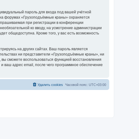
дивидуальный пароль для входа под вашей учётной
и на форумах «Грузоподъёмные краны» охраняется
апрашиваемая при регистрации в конференции
 необязательной ко вводу, на усмотрение администрации
дет общедоступна. Кроме того, у вас есть возможность
рируясь на других сайтах. Ваш пароль является
оятельствах ни представители «Грузоподъёмные краны», ни
си, вы сможете воспользоваться функцией восстановления
 ваш адрес email, после чего программное обеспечение
Удалить cookies
Часовой пояс:
UTC+03:00