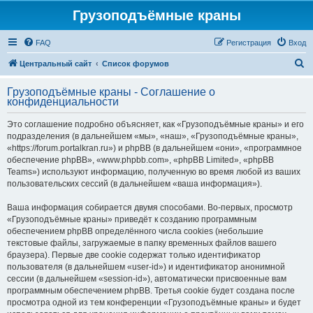
Грузоподъёмные краны
FAQ
Регистрация
Вход
П
Центральный сайт
Список форумов
о
Грузоподъёмные краны - Соглашение о
и
конфиденциальности
с
Это соглашение подробно объясняет, как «Грузоподъёмные краны» и его
к
подразделения (в дальнейшем «мы», «наш», «Грузоподъёмные краны»,
«https://forum.portalkran.ru») и phpBB (в дальнейшем «они», «программное
обеспечение phpBB», «www.phpbb.com», «phpBB Limited», «phpBB
Teams») используют информацию, полученную во время любой из ваших
пользовательских сессий (в дальнейшем «ваша информация»).
Ваша информация собирается двумя способами. Во-первых, просмотр
«Грузоподъёмные краны» приведёт к созданию программным
обеспечением phpBB определённого числа cookies (небольшие
текстовые файлы, загружаемые в папку временных файлов вашего
браузера). Первые две cookie содержат только идентификатор
пользователя (в дальнейшем «user-id») и идентификатор анонимной
сессии (в дальнейшем «session-id»), автоматически присвоенные вам
программным обеспечением phpBB. Третья cookie будет создана после
просмотра одной из тем конференции «Грузоподъёмные краны» и будет