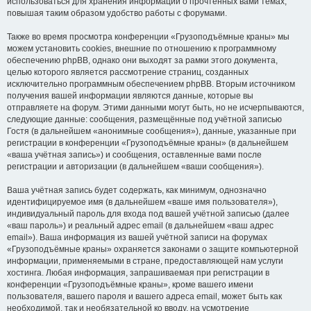
использоваться для хранения информации о прочтённых вами темах,
повышая таким образом удобство работы с форумами.
Также во время просмотра конференции «Грузоподъёмные краны» мы
можем установить cookies, внешние по отношению к программному
обеспечению phpBB, однако они выходят за рамки этого документа,
целью которого является рассмотрение страниц, созданных
исключительно программным обеспечением phpBB. Вторым источником
получения вашей информации являются данные, которые вы
отправляете на форум. Этими данными могут быть, но не исчерпываются,
следующие данные: сообщения, размещённые под учётной записью
Гостя (в дальнейшем «анонимные сообщения»), данные, указанные при
регистрации в конференции «Грузоподъёмные краны» (в дальнейшем
«ваша учётная запись») и сообщения, оставленные вами после
регистрации и авторизации (в дальнейшем «ваши сообщения»).
Ваша учётная запись будет содержать, как минимум, однозначно
идентифицируемое имя (в дальнейшем «ваше имя пользователя»),
индивидуальный пароль для входа под вашей учётной записью (далее
«ваш пароль») и реальный адрес email (в дальнейшем «ваш адрес
email»). Ваша информация из вашей учётной записи на форумах
«Грузоподъёмные краны» охраняется законами о защите компьютерной
информации, применяемыми в стране, предоставляющей нам услуги
хостинга. Любая информация, запрашиваемая при регистрации в
конференции «Грузоподъёмные краны», кроме вашего имени
пользователя, вашего пароля и вашего адреса email, может быть как
необходимой, так и необязательной ко вводу, на усмотрение