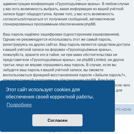
администрации конференции «Грузоподъёмные краны». В любом случае
у вас есть возможность выбрать, какая информация из вашей учётной
записи будет общедоступна. Кроме того, у вас есть возможность
согласиться/отказаться от получения сообщений, автоматически
сгенерированных программным обеспечением phpBB.
Ваш пароль надёжно зашифрован (односторонним хэшированием).
Однако не рекомендуется использовать этот же самый пароль,
регистрируясь на других сайтах. Ваш пароль является средством доступа
к вашей учётной записи на форумах «Грузоподъёмные краны»,
пожалуйста, храните его в тайне, ни при каких обстоятельствах ни
представители «Грузоподъёмные краны», ни phpBB Limited, ни другое
третье лицо не вправе спрашивать ваш пароль. В случае, если вы
забудете ваш пароль к вашей учётной записи, вы сможете
воспользоваться функцией восстановления пароля «Забыли пароль?»,
предусмотренной программным обеспечением phpBB. Вам будет
необходимо ввести ваше имя пользователя и ваш адрес email, после чего
Этот сайт использует cookies для
программное обеспечение phpBB сгенерирует вам новый пароль для
вашей учётной записи.
обеспечения своей корректной работы.
Подробнее
Центральный сайт
Список форумов
Часовой пояс:
UTC+03:00
Согласен
Создано на основе
phpBB
® Forum Software © phpBB Limited
Русская поддержка phpBB
Конфиденциальность
|
Правила