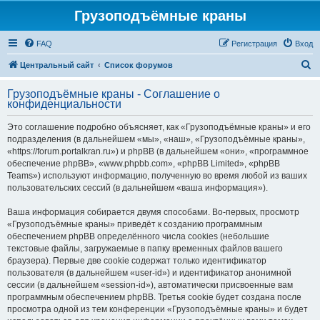
Грузоподъёмные краны
FAQ
Регистрация
Вход
П
Центральный сайт
Список форумов
о
Грузоподъёмные краны - Соглашение о
и
конфиденциальности
с
Это соглашение подробно объясняет, как «Грузоподъёмные краны» и его
к
подразделения (в дальнейшем «мы», «наш», «Грузоподъёмные краны»,
«https://forum.portalkran.ru») и phpBB (в дальнейшем «они», «программное
обеспечение phpBB», «www.phpbb.com», «phpBB Limited», «phpBB
Teams») используют информацию, полученную во время любой из ваших
пользовательских сессий (в дальнейшем «ваша информация»).
Ваша информация собирается двумя способами. Во-первых, просмотр
«Грузоподъёмные краны» приведёт к созданию программным
обеспечением phpBB определённого числа cookies (небольшие
текстовые файлы, загружаемые в папку временных файлов вашего
браузера). Первые две cookie содержат только идентификатор
пользователя (в дальнейшем «user-id») и идентификатор анонимной
сессии (в дальнейшем «session-id»), автоматически присвоенные вам
программным обеспечением phpBB. Третья cookie будет создана после
просмотра одной из тем конференции «Грузоподъёмные краны» и будет