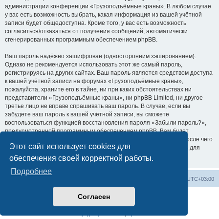
администрации конференции «Грузоподъёмные краны». В любом случае
у вас есть возможность выбрать, какая информация из вашей учётной
записи будет общедоступна. Кроме того, у вас есть возможность
согласиться/отказаться от получения сообщений, автоматически
сгенерированных программным обеспечением phpBB.
Ваш пароль надёжно зашифрован (односторонним хэшированием).
Однако не рекомендуется использовать этот же самый пароль,
регистрируясь на других сайтах. Ваш пароль является средством доступа
к вашей учётной записи на форумах «Грузоподъёмные краны»,
пожалуйста, храните его в тайне, ни при каких обстоятельствах ни
представители «Грузоподъёмные краны», ни phpBB Limited, ни другое
третье лицо не вправе спрашивать ваш пароль. В случае, если вы
забудете ваш пароль к вашей учётной записи, вы сможете
воспользоваться функцией восстановления пароля «Забыли пароль?»,
предусмотренной программным обеспечением phpBB. Вам будет
необходимо ввести ваше имя пользователя и ваш адрес email, после чего
Этот сайт использует cookies для
программное обеспечение phpBB сгенерирует вам новый пароль для
вашей учётной записи.
обеспечения своей корректной работы.
Подробнее
Центральный сайт
Список форумов
Часовой пояс:
UTC+03:00
Согласен
Создано на основе
phpBB
® Forum Software © phpBB Limited
Русская поддержка phpBB
Конфиденциальность
|
Правила