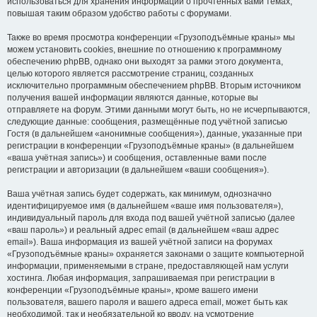
использоваться для хранения информации о прочтённых вами темах,
повышая таким образом удобство работы с форумами.
Также во время просмотра конференции «Грузоподъёмные краны» мы
можем установить cookies, внешние по отношению к программному
обеспечению phpBB, однако они выходят за рамки этого документа,
целью которого является рассмотрение страниц, созданных
исключительно программным обеспечением phpBB. Вторым источником
получения вашей информации являются данные, которые вы
отправляете на форум. Этими данными могут быть, но не исчерпываются,
следующие данные: сообщения, размещённые под учётной записью
Гостя (в дальнейшем «анонимные сообщения»), данные, указанные при
регистрации в конференции «Грузоподъёмные краны» (в дальнейшем
«ваша учётная запись») и сообщения, оставленные вами после
регистрации и авторизации (в дальнейшем «ваши сообщения»).
Ваша учётная запись будет содержать, как минимум, однозначно
идентифицируемое имя (в дальнейшем «ваше имя пользователя»),
индивидуальный пароль для входа под вашей учётной записью (далее
«ваш пароль») и реальный адрес email (в дальнейшем «ваш адрес
email»). Ваша информация из вашей учётной записи на форумах
«Грузоподъёмные краны» охраняется законами о защите компьютерной
информации, применяемыми в стране, предоставляющей нам услуги
хостинга. Любая информация, запрашиваемая при регистрации в
конференции «Грузоподъёмные краны», кроме вашего имени
пользователя, вашего пароля и вашего адреса email, может быть как
необходимой, так и необязательной ко вводу, на усмотрение