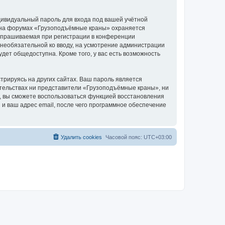
дивидуальный пароль для входа под вашей учётной
и на форумах «Грузоподъёмные краны» охраняется
апрашиваемая при регистрации в конференции
 необязательной ко вводу, на усмотрение администрации
дет общедоступна. Кроме того, у вас есть возможность
рируясь на других сайтах. Ваш пароль является
оятельствах ни представители «Грузоподъёмные краны», ни
си, вы сможете воспользоваться функцией восстановления
 ваш адрес email, после чего программное обеспечение
Удалить cookies
Часовой пояс:
UTC+03:00