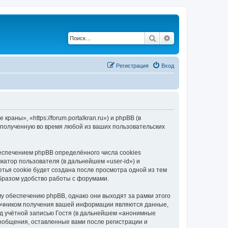
Поиск
Расширенный по
Регистрация
Вход
ны», «https://forum.portalkran.ru») и phpBB (в
полученную во время любой из ваших пользовательских
спечением phpBB определённого числа cookies
атор пользователя (в дальнейшем «user-id») и
тья cookie будет создана после просмотра одной из тем
бразом удобство работы с форумами.
 обеспечению phpBB, однако они выходят за рамки этого
точником получения вашей информации являются данные,
д учётной записью Гостя (в дальнейшем «анонимные
ообщения, оставленные вами после регистрации и