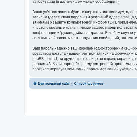
авторизации (в дальнейшем «ваши сообщения»).
Ваша учётная запись будет содержать, как минимум, одн
записью (далее «ваш пароль») и реальный адрес email (
законами о защите компьютерной информации, применяем
«Грузоподъёмные краны», кроме вашего имени пользователя
конференции «Грузоподъёмные краны». В любом случае у в
согласиться/отказаться от получения сообщений, автома
Ваш пароль надёжно зашифрован (односторонним хэширован
средством доступа к вашей учётной записи на форумах «Г
phpBB Limited, ни другое третье лицо не вправе спрашива
пароля «Забыли пароль?», предусмотренной программным 
phpBB сгенерирует вам новый пароль для вашей учётной з
Центральный сайт
Список форумов