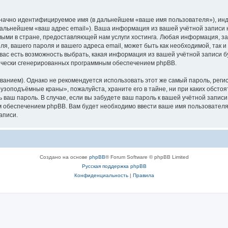
означно идентифицируемое имя (в дальнейшем «ваше имя пользователя»), ин
в дальнейшем «ваш адрес email»). Ваша информация из вашей учётной запис
ыми в стране, предоставляющей нам услуги хостинга. Любая информация, з
, вашего пароля и вашего адреса email, может быть как необходимой, так и
ас есть возможность выбрать, какая информация из вашей учётной записи бу
тически сгенерированных программным обеспечением phpBB.
ием). Однако не рекомендуется использовать этот же самый пароль, регист
рузоподъёмные краны», пожалуйста, храните его в тайне, ни при каких обст
ть ваш пароль. В случае, если вы забудете ваш пароль к вашей учётной запи
обеспечением phpBB. Вам будет необходимо ввести ваше имя пользователя и
аписи.
Создано на основе
phpBB
® Forum Software © phpBB Limited
Русская поддержка phpBB
Конфиденциальность
|
Правила