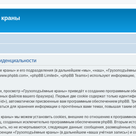
 краны
фиденциальности
краны» и его подразделения (в дальнейшем «мы», «наш», «Грузоподъёмные кра
ww.phpbb.com», «phpBB Limited», «phpBB Teams») используют информацию, 
х, просмотр «Грузоподъёмные краны» приведёт к созданию программным обе
ных файлов вашего браузера). Первые две cookie содержат только идентифик
id»), автоматически присвоенные вам программным обеспечением phpBB. Тре
ться для хранения информации о прочтённых вами темах, повышая таким о
краны» мы можем установить cookies, внешние по отношению к программному
иц, созданных исключительно программным обеспечением phpBB. Вторым ис
быть, но не исчерпываются, следующие данные: сообщения, размещённые по
еренции «Грузоподъёмные краны» (в дальнейшем «ваша учётная запись») и с