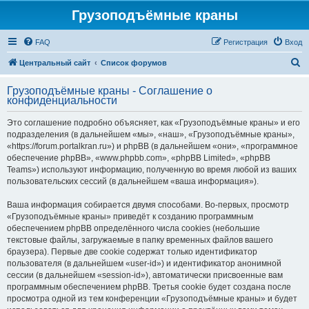
Грузоподъёмные краны
FAQ
Регистрация
Вход
П
Центральный сайт
Список форумов
о
Грузоподъёмные краны - Соглашение о
и
конфиденциальности
с
Это соглашение подробно объясняет, как «Грузоподъёмные краны» и его
к
подразделения (в дальнейшем «мы», «наш», «Грузоподъёмные краны»,
«https://forum.portalkran.ru») и phpBB (в дальнейшем «они», «программное
обеспечение phpBB», «www.phpbb.com», «phpBB Limited», «phpBB
Teams») используют информацию, полученную во время любой из ваших
пользовательских сессий (в дальнейшем «ваша информация»).
Ваша информация собирается двумя способами. Во-первых, просмотр
«Грузоподъёмные краны» приведёт к созданию программным
обеспечением phpBB определённого числа cookies (небольшие
текстовые файлы, загружаемые в папку временных файлов вашего
браузера). Первые две cookie содержат только идентификатор
пользователя (в дальнейшем «user-id») и идентификатор анонимной
сессии (в дальнейшем «session-id»), автоматически присвоенные вам
программным обеспечением phpBB. Третья cookie будет создана после
просмотра одной из тем конференции «Грузоподъёмные краны» и будет