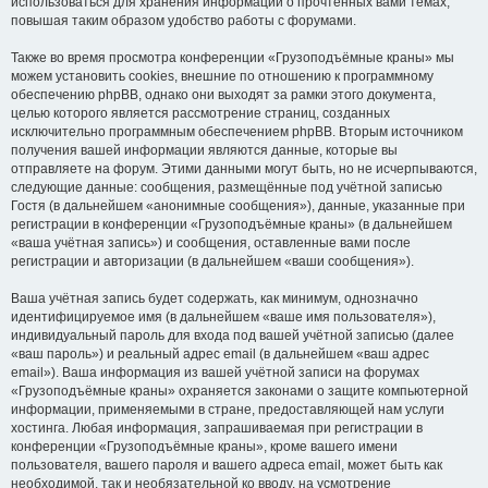
использоваться для хранения информации о прочтённых вами темах,
повышая таким образом удобство работы с форумами.
Также во время просмотра конференции «Грузоподъёмные краны» мы
можем установить cookies, внешние по отношению к программному
обеспечению phpBB, однако они выходят за рамки этого документа,
целью которого является рассмотрение страниц, созданных
исключительно программным обеспечением phpBB. Вторым источником
получения вашей информации являются данные, которые вы
отправляете на форум. Этими данными могут быть, но не исчерпываются,
следующие данные: сообщения, размещённые под учётной записью
Гостя (в дальнейшем «анонимные сообщения»), данные, указанные при
регистрации в конференции «Грузоподъёмные краны» (в дальнейшем
«ваша учётная запись») и сообщения, оставленные вами после
регистрации и авторизации (в дальнейшем «ваши сообщения»).
Ваша учётная запись будет содержать, как минимум, однозначно
идентифицируемое имя (в дальнейшем «ваше имя пользователя»),
индивидуальный пароль для входа под вашей учётной записью (далее
«ваш пароль») и реальный адрес email (в дальнейшем «ваш адрес
email»). Ваша информация из вашей учётной записи на форумах
«Грузоподъёмные краны» охраняется законами о защите компьютерной
информации, применяемыми в стране, предоставляющей нам услуги
хостинга. Любая информация, запрашиваемая при регистрации в
конференции «Грузоподъёмные краны», кроме вашего имени
пользователя, вашего пароля и вашего адреса email, может быть как
необходимой, так и необязательной ко вводу, на усмотрение