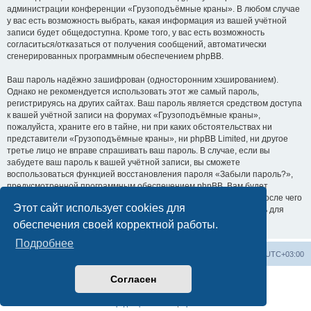
администрации конференции «Грузоподъёмные краны». В любом случае
у вас есть возможность выбрать, какая информация из вашей учётной
записи будет общедоступна. Кроме того, у вас есть возможность
согласиться/отказаться от получения сообщений, автоматически
сгенерированных программным обеспечением phpBB.
Ваш пароль надёжно зашифрован (односторонним хэшированием).
Однако не рекомендуется использовать этот же самый пароль,
регистрируясь на других сайтах. Ваш пароль является средством доступа
к вашей учётной записи на форумах «Грузоподъёмные краны»,
пожалуйста, храните его в тайне, ни при каких обстоятельствах ни
представители «Грузоподъёмные краны», ни phpBB Limited, ни другое
третье лицо не вправе спрашивать ваш пароль. В случае, если вы
забудете ваш пароль к вашей учётной записи, вы сможете
воспользоваться функцией восстановления пароля «Забыли пароль?»,
предусмотренной программным обеспечением phpBB. Вам будет
необходимо ввести ваше имя пользователя и ваш адрес email, после чего
Этот сайт использует cookies для
программное обеспечение phpBB сгенерирует вам новый пароль для
вашей учётной записи.
обеспечения своей корректной работы.
Подробнее
Центральный сайт
Список форумов
Часовой пояс:
UTC+03:00
Согласен
Создано на основе
phpBB
® Forum Software © phpBB Limited
Русская поддержка phpBB
Конфиденциальность
|
Правила