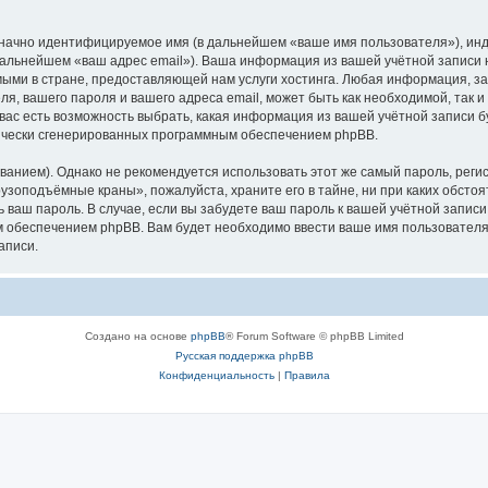
означно идентифицируемое имя (в дальнейшем «ваше имя пользователя»), ин
в дальнейшем «ваш адрес email»). Ваша информация из вашей учётной запис
ыми в стране, предоставляющей нам услуги хостинга. Любая информация, з
, вашего пароля и вашего адреса email, может быть как необходимой, так и
ас есть возможность выбрать, какая информация из вашей учётной записи бу
тически сгенерированных программным обеспечением phpBB.
ием). Однако не рекомендуется использовать этот же самый пароль, регист
рузоподъёмные краны», пожалуйста, храните его в тайне, ни при каких обст
ть ваш пароль. В случае, если вы забудете ваш пароль к вашей учётной запи
обеспечением phpBB. Вам будет необходимо ввести ваше имя пользователя и
аписи.
Создано на основе
phpBB
® Forum Software © phpBB Limited
Русская поддержка phpBB
Конфиденциальность
|
Правила