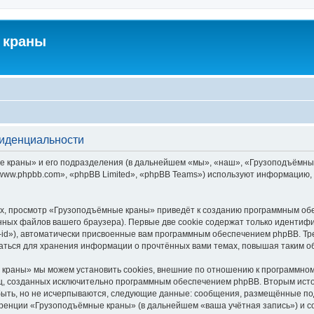
 краны
фиденциальности
краны» и его подразделения (в дальнейшем «мы», «наш», «Грузоподъёмные кра
ww.phpbb.com», «phpBB Limited», «phpBB Teams») используют информацию, 
х, просмотр «Грузоподъёмные краны» приведёт к созданию программным обе
ных файлов вашего браузера). Первые две cookie содержат только идентифик
id»), автоматически присвоенные вам программным обеспечением phpBB. Тре
ться для хранения информации о прочтённых вами темах, повышая таким о
краны» мы можем установить cookies, внешние по отношению к программному
иц, созданных исключительно программным обеспечением phpBB. Вторым ис
быть, но не исчерпываются, следующие данные: сообщения, размещённые по
еренции «Грузоподъёмные краны» (в дальнейшем «ваша учётная запись») и с