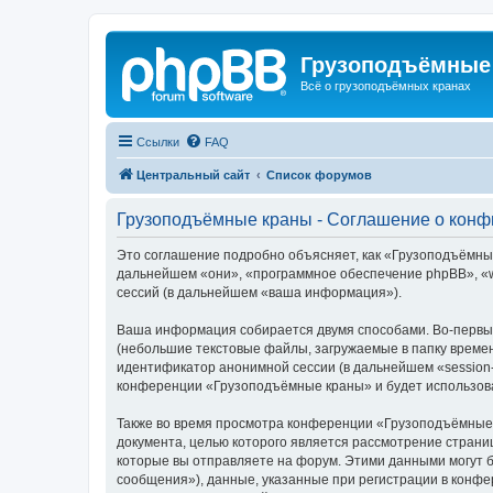
Грузоподъёмные
Всё о грузоподъёмных кранах
Ссылки
FAQ
Центральный сайт
Список форумов
Грузоподъёмные краны - Соглашение о кон
Это соглашение подробно объясняет, как «Грузоподъёмные 
дальнейшем «они», «программное обеспечение phpBB», «w
сессий (в дальнейшем «ваша информация»).
Ваша информация собирается двумя способами. Во-первы
(небольшие текстовые файлы, загружаемые в папку времен
идентификатор анонимной сессии (в дальнейшем «session-
конференции «Грузоподъёмные краны» и будет использова
Также во время просмотра конференции «Грузоподъёмные 
документа, целью которого является рассмотрение стран
которые вы отправляете на форум. Этими данными могут 
сообщения»), данные, указанные при регистрации в конф