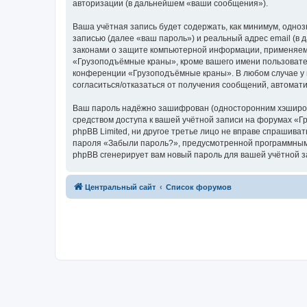
авторизации (в дальнейшем «ваши сообщения»).
Ваша учётная запись будет содержать, как минимум, одн
записью (далее «ваш пароль») и реальный адрес email (
законами о защите компьютерной информации, применяем
«Грузоподъёмные краны», кроме вашего имени пользователя
конференции «Грузоподъёмные краны». В любом случае у в
согласиться/отказаться от получения сообщений, автома
Ваш пароль надёжно зашифрован (односторонним хэширован
средством доступа к вашей учётной записи на форумах «Г
phpBB Limited, ни другое третье лицо не вправе спрашива
пароля «Забыли пароль?», предусмотренной программным 
phpBB сгенерирует вам новый пароль для вашей учётной з
Центральный сайт
Список форумов