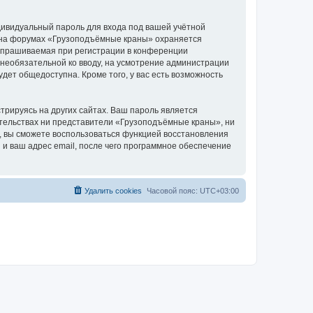
дивидуальный пароль для входа под вашей учётной
и на форумах «Грузоподъёмные краны» охраняется
апрашиваемая при регистрации в конференции
 необязательной ко вводу, на усмотрение администрации
дет общедоступна. Кроме того, у вас есть возможность
рируясь на других сайтах. Ваш пароль является
оятельствах ни представители «Грузоподъёмные краны», ни
си, вы сможете воспользоваться функцией восстановления
 ваш адрес email, после чего программное обеспечение
Удалить cookies
Часовой пояс:
UTC+03:00