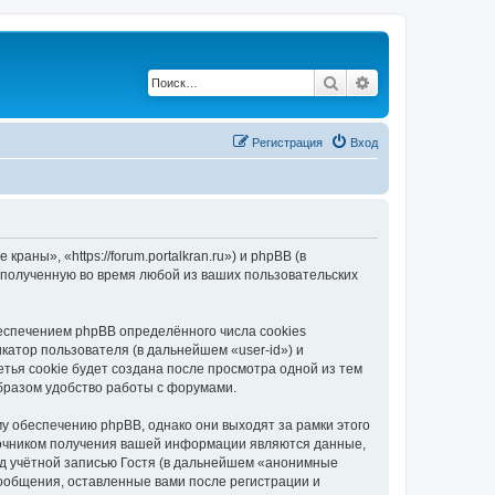
Поиск
Расширенный по
Регистрация
Вход
ны», «https://forum.portalkran.ru») и phpBB (в
полученную во время любой из ваших пользовательских
спечением phpBB определённого числа cookies
атор пользователя (в дальнейшем «user-id») и
тья cookie будет создана после просмотра одной из тем
бразом удобство работы с форумами.
 обеспечению phpBB, однако они выходят за рамки этого
точником получения вашей информации являются данные,
д учётной записью Гостя (в дальнейшем «анонимные
ообщения, оставленные вами после регистрации и