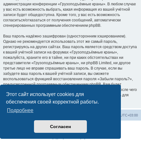
администрации конференции «Грузоподъёмные краны». В любом случае
у вас есть возможность выбрать, какая информация из вашей учётной
записи будет общедоступна. Кроме того, у вас есть возможность
согласиться/отказаться от получения сообщений, автоматически
сгенерированных программным обеспечением phpBB.
Ваш пароль надёжно зашифрован (односторонним хэшированием).
Однако не рекомендуется использовать этот же самый пароль,
регистрируясь на других сайтах. Ваш пароль является средством доступа
к вашей учётной записи на форумах «Грузоподъёмные краны»,
пожалуйста, храните его в тайне, ни при каких обстоятельствах ни
представители «Грузоподъёмные краны», ни phpBB Limited, ни другое
третье лицо не вправе спрашивать ваш пароль. В случае, если вы
забудете ваш пароль к вашей учётной записи, вы сможете
воспользоваться функцией восстановления пароля «Забыли пароль?»,
предусмотренной программным обеспечением phpBB. Вам будет
необходимо ввести ваше имя пользователя и ваш адрес email, после чего
Этот сайт использует cookies для
программное обеспечение phpBB сгенерирует вам новый пароль для
вашей учётной записи.
обеспечения своей корректной работы.
Подробнее
Центральный сайт
Список форумов
Часовой пояс:
UTC+03:00
Согласен
Создано на основе
phpBB
® Forum Software © phpBB Limited
Русская поддержка phpBB
Конфиденциальность
|
Правила