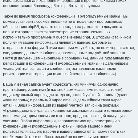
использоваться для хранения информации о прочтённых вами темах,
повышая таким образом удобство работы с форумами.
Также во время просмотра конференции «Грузоподъёмные краны» мы
можем установить cookies, внешние по отношению к программному
обеспечению phpBB, однако они выходят за рамки этого документа,
целью которого является рассмотрение страниц, созданных
исключительно программным обеспечением phpBB. Вторым источником
получения вашей информации являются данные, которые вы
отправляете на форум. Этими данными могут быть, но не исчерпываются,
следующие данные: сообщения, размещённые под учётной записью
Гостя (в дальнейшем «анонимные сообщения»), данные, указанные при
регистрации в конференции «Грузоподъёмные краны» (в дальнейшем
«ваша учётная запись») и сообщения, оставленные вами после
регистрации и авторизации (в дальнейшем «ваши сообщения»).
Ваша учётная запись будет содержать, как минимум, однозначно
идентифицируемое имя (в дальнейшем «ваше имя пользователя»),
индивидуальный пароль для входа под вашей учётной записью (далее
«ваш пароль») и реальный адрес email (в дальнейшем «ваш адрес
email»). Ваша информация из вашей учётной записи на форумах
«Грузоподъёмные краны» охраняется законами о защите компьютерной
информации, применяемыми в стране, предоставляющей нам услуги
хостинга. Любая информация, запрашиваемая при регистрации в
конференции «Грузоподъёмные краны», кроме вашего имени
пользователя, вашего пароля и вашего адреса email, может быть как
необходимой, так и необязательной ко вводу, на усмотрение