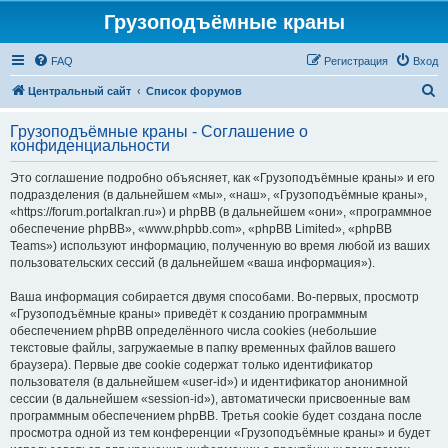
Грузоподъёмные краны
FAQ
Регистрация
Вход
П
Центральный сайт
Список форумов
о
Грузоподъёмные краны - Соглашение о
и
конфиденциальности
с
Это соглашение подробно объясняет, как «Грузоподъёмные краны» и его
к
подразделения (в дальнейшем «мы», «наш», «Грузоподъёмные краны»,
«https://forum.portalkran.ru») и phpBB (в дальнейшем «они», «программное
обеспечение phpBB», «www.phpbb.com», «phpBB Limited», «phpBB
Teams») используют информацию, полученную во время любой из ваших
пользовательских сессий (в дальнейшем «ваша информация»).
Ваша информация собирается двумя способами. Во-первых, просмотр
«Грузоподъёмные краны» приведёт к созданию программным
обеспечением phpBB определённого числа cookies (небольшие
текстовые файлы, загружаемые в папку временных файлов вашего
браузера). Первые две cookie содержат только идентификатор
пользователя (в дальнейшем «user-id») и идентификатор анонимной
сессии (в дальнейшем «session-id»), автоматически присвоенные вам
программным обеспечением phpBB. Третья cookie будет создана после
просмотра одной из тем конференции «Грузоподъёмные краны» и будет