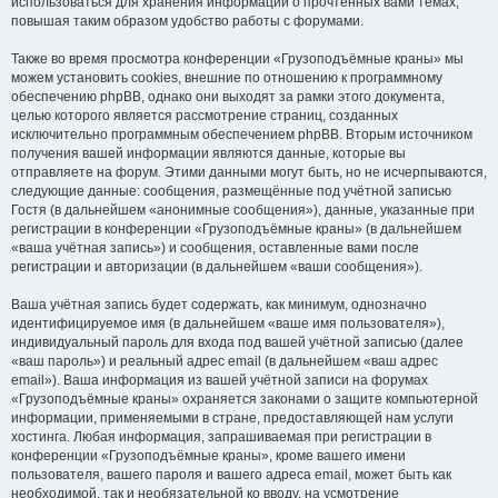
использоваться для хранения информации о прочтённых вами темах,
повышая таким образом удобство работы с форумами.
Также во время просмотра конференции «Грузоподъёмные краны» мы
можем установить cookies, внешние по отношению к программному
обеспечению phpBB, однако они выходят за рамки этого документа,
целью которого является рассмотрение страниц, созданных
исключительно программным обеспечением phpBB. Вторым источником
получения вашей информации являются данные, которые вы
отправляете на форум. Этими данными могут быть, но не исчерпываются,
следующие данные: сообщения, размещённые под учётной записью
Гостя (в дальнейшем «анонимные сообщения»), данные, указанные при
регистрации в конференции «Грузоподъёмные краны» (в дальнейшем
«ваша учётная запись») и сообщения, оставленные вами после
регистрации и авторизации (в дальнейшем «ваши сообщения»).
Ваша учётная запись будет содержать, как минимум, однозначно
идентифицируемое имя (в дальнейшем «ваше имя пользователя»),
индивидуальный пароль для входа под вашей учётной записью (далее
«ваш пароль») и реальный адрес email (в дальнейшем «ваш адрес
email»). Ваша информация из вашей учётной записи на форумах
«Грузоподъёмные краны» охраняется законами о защите компьютерной
информации, применяемыми в стране, предоставляющей нам услуги
хостинга. Любая информация, запрашиваемая при регистрации в
конференции «Грузоподъёмные краны», кроме вашего имени
пользователя, вашего пароля и вашего адреса email, может быть как
необходимой, так и необязательной ко вводу, на усмотрение