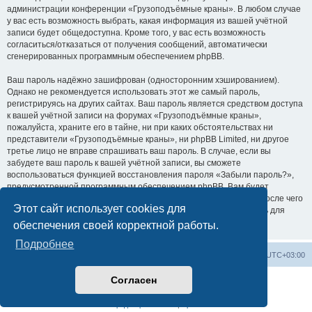
администрации конференции «Грузоподъёмные краны». В любом случае
у вас есть возможность выбрать, какая информация из вашей учётной
записи будет общедоступна. Кроме того, у вас есть возможность
согласиться/отказаться от получения сообщений, автоматически
сгенерированных программным обеспечением phpBB.
Ваш пароль надёжно зашифрован (односторонним хэшированием).
Однако не рекомендуется использовать этот же самый пароль,
регистрируясь на других сайтах. Ваш пароль является средством доступа
к вашей учётной записи на форумах «Грузоподъёмные краны»,
пожалуйста, храните его в тайне, ни при каких обстоятельствах ни
представители «Грузоподъёмные краны», ни phpBB Limited, ни другое
третье лицо не вправе спрашивать ваш пароль. В случае, если вы
забудете ваш пароль к вашей учётной записи, вы сможете
воспользоваться функцией восстановления пароля «Забыли пароль?»,
предусмотренной программным обеспечением phpBB. Вам будет
необходимо ввести ваше имя пользователя и ваш адрес email, после чего
Этот сайт использует cookies для
программное обеспечение phpBB сгенерирует вам новый пароль для
вашей учётной записи.
обеспечения своей корректной работы.
Подробнее
Центральный сайт
Список форумов
Часовой пояс:
UTC+03:00
Согласен
Создано на основе
phpBB
® Forum Software © phpBB Limited
Русская поддержка phpBB
Конфиденциальность
|
Правила