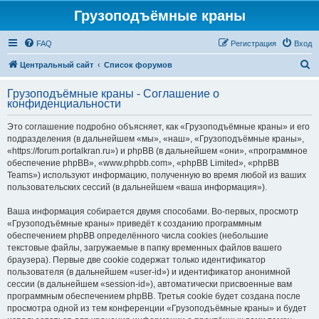
Грузоподъёмные краны
FAQ
Регистрация
Вход
П
Центральный сайт
Список форумов
о
Грузоподъёмные краны - Соглашение о
и
конфиденциальности
с
Это соглашение подробно объясняет, как «Грузоподъёмные краны» и его
к
подразделения (в дальнейшем «мы», «наш», «Грузоподъёмные краны»,
«https://forum.portalkran.ru») и phpBB (в дальнейшем «они», «программное
обеспечение phpBB», «www.phpbb.com», «phpBB Limited», «phpBB
Teams») используют информацию, полученную во время любой из ваших
пользовательских сессий (в дальнейшем «ваша информация»).
Ваша информация собирается двумя способами. Во-первых, просмотр
«Грузоподъёмные краны» приведёт к созданию программным
обеспечением phpBB определённого числа cookies (небольшие
текстовые файлы, загружаемые в папку временных файлов вашего
браузера). Первые две cookie содержат только идентификатор
пользователя (в дальнейшем «user-id») и идентификатор анонимной
сессии (в дальнейшем «session-id»), автоматически присвоенные вам
программным обеспечением phpBB. Третья cookie будет создана после
просмотра одной из тем конференции «Грузоподъёмные краны» и будет