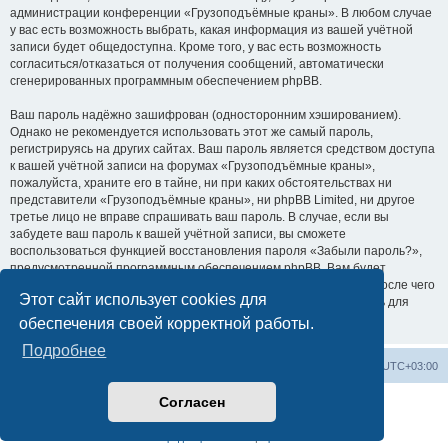
администрации конференции «Грузоподъёмные краны». В любом случае
у вас есть возможность выбрать, какая информация из вашей учётной
записи будет общедоступна. Кроме того, у вас есть возможность
согласиться/отказаться от получения сообщений, автоматически
сгенерированных программным обеспечением phpBB.
Ваш пароль надёжно зашифрован (односторонним хэшированием).
Однако не рекомендуется использовать этот же самый пароль,
регистрируясь на других сайтах. Ваш пароль является средством доступа
к вашей учётной записи на форумах «Грузоподъёмные краны»,
пожалуйста, храните его в тайне, ни при каких обстоятельствах ни
представители «Грузоподъёмные краны», ни phpBB Limited, ни другое
третье лицо не вправе спрашивать ваш пароль. В случае, если вы
забудете ваш пароль к вашей учётной записи, вы сможете
воспользоваться функцией восстановления пароля «Забыли пароль?»,
предусмотренной программным обеспечением phpBB. Вам будет
необходимо ввести ваше имя пользователя и ваш адрес email, после чего
Этот сайт использует cookies для
программное обеспечение phpBB сгенерирует вам новый пароль для
вашей учётной записи.
обеспечения своей корректной работы.
Подробнее
Центральный сайт
Список форумов
Часовой пояс:
UTC+03:00
Согласен
Создано на основе
phpBB
® Forum Software © phpBB Limited
Русская поддержка phpBB
Конфиденциальность
|
Правила