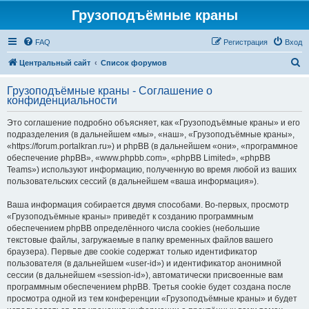
Грузоподъёмные краны
FAQ
Регистрация
Вход
П
Центральный сайт
Список форумов
о
Грузоподъёмные краны - Соглашение о
и
конфиденциальности
с
Это соглашение подробно объясняет, как «Грузоподъёмные краны» и его
к
подразделения (в дальнейшем «мы», «наш», «Грузоподъёмные краны»,
«https://forum.portalkran.ru») и phpBB (в дальнейшем «они», «программное
обеспечение phpBB», «www.phpbb.com», «phpBB Limited», «phpBB
Teams») используют информацию, полученную во время любой из ваших
пользовательских сессий (в дальнейшем «ваша информация»).
Ваша информация собирается двумя способами. Во-первых, просмотр
«Грузоподъёмные краны» приведёт к созданию программным
обеспечением phpBB определённого числа cookies (небольшие
текстовые файлы, загружаемые в папку временных файлов вашего
браузера). Первые две cookie содержат только идентификатор
пользователя (в дальнейшем «user-id») и идентификатор анонимной
сессии (в дальнейшем «session-id»), автоматически присвоенные вам
программным обеспечением phpBB. Третья cookie будет создана после
просмотра одной из тем конференции «Грузоподъёмные краны» и будет