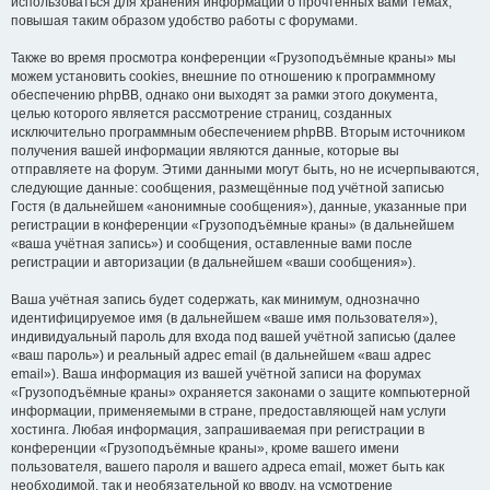
использоваться для хранения информации о прочтённых вами темах,
повышая таким образом удобство работы с форумами.
Также во время просмотра конференции «Грузоподъёмные краны» мы
можем установить cookies, внешние по отношению к программному
обеспечению phpBB, однако они выходят за рамки этого документа,
целью которого является рассмотрение страниц, созданных
исключительно программным обеспечением phpBB. Вторым источником
получения вашей информации являются данные, которые вы
отправляете на форум. Этими данными могут быть, но не исчерпываются,
следующие данные: сообщения, размещённые под учётной записью
Гостя (в дальнейшем «анонимные сообщения»), данные, указанные при
регистрации в конференции «Грузоподъёмные краны» (в дальнейшем
«ваша учётная запись») и сообщения, оставленные вами после
регистрации и авторизации (в дальнейшем «ваши сообщения»).
Ваша учётная запись будет содержать, как минимум, однозначно
идентифицируемое имя (в дальнейшем «ваше имя пользователя»),
индивидуальный пароль для входа под вашей учётной записью (далее
«ваш пароль») и реальный адрес email (в дальнейшем «ваш адрес
email»). Ваша информация из вашей учётной записи на форумах
«Грузоподъёмные краны» охраняется законами о защите компьютерной
информации, применяемыми в стране, предоставляющей нам услуги
хостинга. Любая информация, запрашиваемая при регистрации в
конференции «Грузоподъёмные краны», кроме вашего имени
пользователя, вашего пароля и вашего адреса email, может быть как
необходимой, так и необязательной ко вводу, на усмотрение