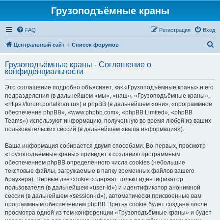
Грузоподъёмные краны
FAQ
Регистрация
Вход
П
Центральный сайт
Список форумов
о
Грузоподъёмные краны - Соглашение о
и
конфиденциальности
с
Это соглашение подробно объясняет, как «Грузоподъёмные краны» и его
к
подразделения (в дальнейшем «мы», «наш», «Грузоподъёмные краны»,
«https://forum.portalkran.ru») и phpBB (в дальнейшем «они», «программное
обеспечение phpBB», «www.phpbb.com», «phpBB Limited», «phpBB
Teams») используют информацию, полученную во время любой из ваших
пользовательских сессий (в дальнейшем «ваша информация»).
Ваша информация собирается двумя способами. Во-первых, просмотр
«Грузоподъёмные краны» приведёт к созданию программным
обеспечением phpBB определённого числа cookies (небольшие
текстовые файлы, загружаемые в папку временных файлов вашего
браузера). Первые две cookie содержат только идентификатор
пользователя (в дальнейшем «user-id») и идентификатор анонимной
сессии (в дальнейшем «session-id»), автоматически присвоенные вам
программным обеспечением phpBB. Третья cookie будет создана после
просмотра одной из тем конференции «Грузоподъёмные краны» и будет