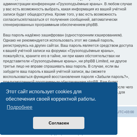
администрации конференции «Грузоподъёмные краны». В любом случае
у вас есть возможность выбрать, какая информация из вашей учётной
записи будет общедоступна. Кроме того, у вас есть возможность
согласиться/отказаться от получения сообщений, автоматически
сгенерированных программным обеспечением phpBB.
Ваш пароль надёжно зашифрован (односторонним хэшированием).
Однако не рекомендуется использовать этот же самый пароль,
регистрируясь на других сайтах. Ваш пароль является средством доступа
к вашей учётной записи на форумах «Грузоподъёмные краны»,
пожалуйста, храните его в тайне, ни при каких обстоятельствах ни
представители «Грузоподъёмные краны», ни phpBB Limited, ни другое
третье лицо не вправе спрашивать ваш пароль. В случае, если вы
забудете ваш пароль к вашей учётной записи, вы сможете
воспользоваться функцией восстановления пароля «Забыли пароль?»,
предусмотренной программным обеспечением phpBB. Вам будет
необходимо ввести ваше имя пользователя и ваш адрес email, после чего
Этот сайт использует cookies для
программное обеспечение phpBB сгенерирует вам новый пароль для
вашей учётной записи.
обеспечения своей корректной работы.
Подробнее
Центральный сайт
Список форумов
Часовой пояс:
UTC+03:00
Согласен
Создано на основе
phpBB
® Forum Software © phpBB Limited
Русская поддержка phpBB
Конфиденциальность
|
Правила