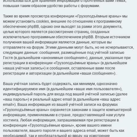
использоваться для хранения информации о прочтённых вами темах,
повышая таким образом удобство работы с форумами.
Также во время просмотра конференции «Грузоподъёмные краны» мы
можем установить cookies, внешние по отношению к программному
обеспечению phpBB, однако они выходят за рамки этого документа,
целью которого является рассмотрение страниц, созданных
исключительно программным обеспечением phpBB. Вторым источником
получения вашей информации являются данные, которые вы
отправляете на форум. Этими данными могут быть, но не исчерпываются,
следующие данные: сообщения, размещённые под учётной записью
Гостя (в дальнейшем «анонимные сообщения»), данные, указанные при
регистрации в конференции «Грузоподъёмные краны» (в дальнейшем
«ваша учётная запись») и сообщения, оставленные вами после
регистрации и авторизации (в дальнейшем «ваши сообщения»).
Ваша учётная запись будет содержать, как минимум, однозначно
идентифицируемое имя (в дальнейшем «ваше имя пользователя»),
индивидуальный пароль для входа под вашей учётной записью (далее
«ваш пароль») и реальный адрес email (в дальнейшем «ваш адрес
email»). Ваша информация из вашей учётной записи на форумах
«Грузоподъёмные краны» охраняется законами о защите компьютерной
информации, применяемыми в стране, предоставляющей нам услуги
хостинга. Любая информация, запрашиваемая при регистрации в
конференции «Грузоподъёмные краны», кроме вашего имени
пользователя, вашего пароля и вашего адреса email, может быть как
необходимой, так и необязательной ко вводу, на усмотрение