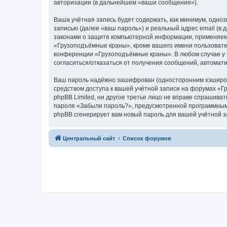
авторизации (в дальнейшем «ваши сообщения»).
Ваша учётная запись будет содержать, как минимум, одн
записью (далее «ваш пароль») и реальный адрес email (
законами о защите компьютерной информации, применяем
«Грузоподъёмные краны», кроме вашего имени пользователя
конференции «Грузоподъёмные краны». В любом случае у в
согласиться/отказаться от получения сообщений, автома
Ваш пароль надёжно зашифрован (односторонним хэширован
средством доступа к вашей учётной записи на форумах «Г
phpBB Limited, ни другое третье лицо не вправе спрашива
пароля «Забыли пароль?», предусмотренной программным 
phpBB сгенерирует вам новый пароль для вашей учётной з
Центральный сайт
Список форумов