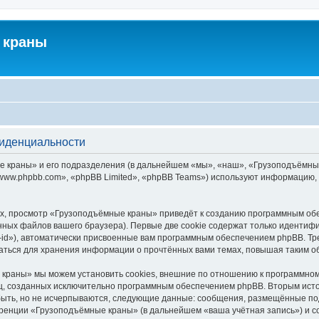
 краны
фиденциальности
краны» и его подразделения (в дальнейшем «мы», «наш», «Грузоподъёмные кра
ww.phpbb.com», «phpBB Limited», «phpBB Teams») используют информацию, 
х, просмотр «Грузоподъёмные краны» приведёт к созданию программным обе
ных файлов вашего браузера). Первые две cookie содержат только идентифик
id»), автоматически присвоенные вам программным обеспечением phpBB. Тре
ться для хранения информации о прочтённых вами темах, повышая таким о
краны» мы можем установить cookies, внешние по отношению к программному
иц, созданных исключительно программным обеспечением phpBB. Вторым ис
быть, но не исчерпываются, следующие данные: сообщения, размещённые по
еренции «Грузоподъёмные краны» (в дальнейшем «ваша учётная запись») и с