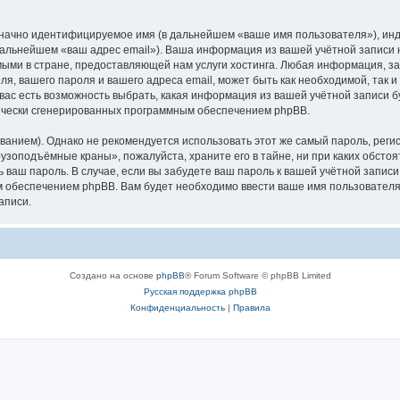
означно идентифицируемое имя (в дальнейшем «ваше имя пользователя»), ин
в дальнейшем «ваш адрес email»). Ваша информация из вашей учётной запис
ыми в стране, предоставляющей нам услуги хостинга. Любая информация, з
, вашего пароля и вашего адреса email, может быть как необходимой, так и
ас есть возможность выбрать, какая информация из вашей учётной записи бу
тически сгенерированных программным обеспечением phpBB.
ием). Однако не рекомендуется использовать этот же самый пароль, регист
рузоподъёмные краны», пожалуйста, храните его в тайне, ни при каких обст
ть ваш пароль. В случае, если вы забудете ваш пароль к вашей учётной запи
обеспечением phpBB. Вам будет необходимо ввести ваше имя пользователя и
аписи.
Создано на основе
phpBB
® Forum Software © phpBB Limited
Русская поддержка phpBB
Конфиденциальность
|
Правила