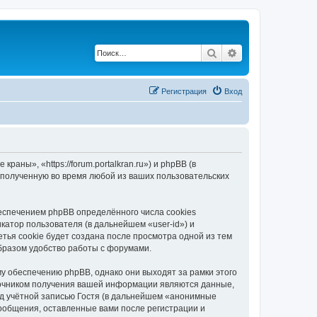
Поиск
Расширенный по
Регистрация
Вход
ны», «https://forum.portalkran.ru») и phpBB (в
полученную во время любой из ваших пользовательских
спечением phpBB определённого числа cookies
атор пользователя (в дальнейшем «user-id») и
тья cookie будет создана после просмотра одной из тем
бразом удобство работы с форумами.
 обеспечению phpBB, однако они выходят за рамки этого
точником получения вашей информации являются данные,
д учётной записью Гостя (в дальнейшем «анонимные
ообщения, оставленные вами после регистрации и