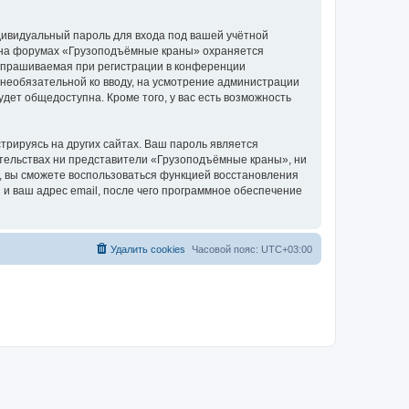
дивидуальный пароль для входа под вашей учётной
и на форумах «Грузоподъёмные краны» охраняется
апрашиваемая при регистрации в конференции
 необязательной ко вводу, на усмотрение администрации
дет общедоступна. Кроме того, у вас есть возможность
рируясь на других сайтах. Ваш пароль является
оятельствах ни представители «Грузоподъёмные краны», ни
си, вы сможете воспользоваться функцией восстановления
 ваш адрес email, после чего программное обеспечение
Удалить cookies
Часовой пояс:
UTC+03:00