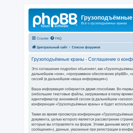
Грузоподъёмные
Всё о грузоподъёмных кранах
Ссылки
FAQ
Центральный сайт
Список форумов
Грузоподъёмные краны - Соглашение о кон
Это соглашение подробно объясняет, как «Грузоподъёмные 
дальнейшем «они», «программное обеспечение phpBB», «w
сессий (в дальнейшем «ваша информация»).
Ваша информация собирается двумя способами. Во-первы
(небольшие текстовые файлы, загружаемые в папку времен
идентификатор анонимной сессии (в дальнейшем «session-
конференции «Грузоподъёмные краны» и будет использова
Также во время просмотра конференции «Грузоподъёмные 
документа, целью которого является рассмотрение стран
которые вы отправляете на форум. Этими данными могут 
сообщения»), данные, указанные при регистрации в конф