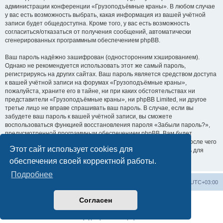
администрации конференции «Грузоподъёмные краны». В любом случае
у вас есть возможность выбрать, какая информация из вашей учётной
записи будет общедоступна. Кроме того, у вас есть возможность
согласиться/отказаться от получения сообщений, автоматически
сгенерированных программным обеспечением phpBB.
Ваш пароль надёжно зашифрован (односторонним хэшированием).
Однако не рекомендуется использовать этот же самый пароль,
регистрируясь на других сайтах. Ваш пароль является средством доступа
к вашей учётной записи на форумах «Грузоподъёмные краны»,
пожалуйста, храните его в тайне, ни при каких обстоятельствах ни
представители «Грузоподъёмные краны», ни phpBB Limited, ни другое
третье лицо не вправе спрашивать ваш пароль. В случае, если вы
забудете ваш пароль к вашей учётной записи, вы сможете
воспользоваться функцией восстановления пароля «Забыли пароль?»,
предусмотренной программным обеспечением phpBB. Вам будет
необходимо ввести ваше имя пользователя и ваш адрес email, после чего
Этот сайт использует cookies для
программное обеспечение phpBB сгенерирует вам новый пароль для
вашей учётной записи.
обеспечения своей корректной работы.
Подробнее
Центральный сайт
Список форумов
Часовой пояс:
UTC+03:00
Согласен
Создано на основе
phpBB
® Forum Software © phpBB Limited
Русская поддержка phpBB
Конфиденциальность
|
Правила