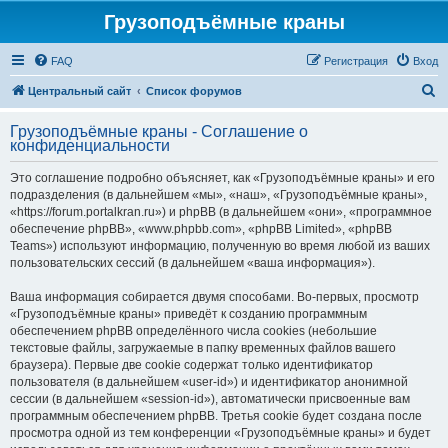
Грузоподъёмные краны
FAQ
Регистрация
Вход
П
Центральный сайт
Список форумов
о
Грузоподъёмные краны - Соглашение о
и
конфиденциальности
с
Это соглашение подробно объясняет, как «Грузоподъёмные краны» и его
к
подразделения (в дальнейшем «мы», «наш», «Грузоподъёмные краны»,
«https://forum.portalkran.ru») и phpBB (в дальнейшем «они», «программное
обеспечение phpBB», «www.phpbb.com», «phpBB Limited», «phpBB
Teams») используют информацию, полученную во время любой из ваших
пользовательских сессий (в дальнейшем «ваша информация»).
Ваша информация собирается двумя способами. Во-первых, просмотр
«Грузоподъёмные краны» приведёт к созданию программным
обеспечением phpBB определённого числа cookies (небольшие
текстовые файлы, загружаемые в папку временных файлов вашего
браузера). Первые две cookie содержат только идентификатор
пользователя (в дальнейшем «user-id») и идентификатор анонимной
сессии (в дальнейшем «session-id»), автоматически присвоенные вам
программным обеспечением phpBB. Третья cookie будет создана после
просмотра одной из тем конференции «Грузоподъёмные краны» и будет