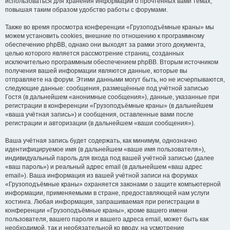
использоваться для хранения информации о прочтённых вами темах,
повышая таким образом удобство работы с форумами.
Также во время просмотра конференции «Грузоподъёмные краны» мы
можем установить cookies, внешние по отношению к программному
обеспечению phpBB, однако они выходят за рамки этого документа,
целью которого является рассмотрение страниц, созданных
исключительно программным обеспечением phpBB. Вторым источником
получения вашей информации являются данные, которые вы
отправляете на форум. Этими данными могут быть, но не исчерпываются,
следующие данные: сообщения, размещённые под учётной записью
Гостя (в дальнейшем «анонимные сообщения»), данные, указанные при
регистрации в конференции «Грузоподъёмные краны» (в дальнейшем
«ваша учётная запись») и сообщения, оставленные вами после
регистрации и авторизации (в дальнейшем «ваши сообщения»).
Ваша учётная запись будет содержать, как минимум, однозначно
идентифицируемое имя (в дальнейшем «ваше имя пользователя»),
индивидуальный пароль для входа под вашей учётной записью (далее
«ваш пароль») и реальный адрес email (в дальнейшем «ваш адрес
email»). Ваша информация из вашей учётной записи на форумах
«Грузоподъёмные краны» охраняется законами о защите компьютерной
информации, применяемыми в стране, предоставляющей нам услуги
хостинга. Любая информация, запрашиваемая при регистрации в
конференции «Грузоподъёмные краны», кроме вашего имени
пользователя, вашего пароля и вашего адреса email, может быть как
необходимой, так и необязательной ко вводу, на усмотрение