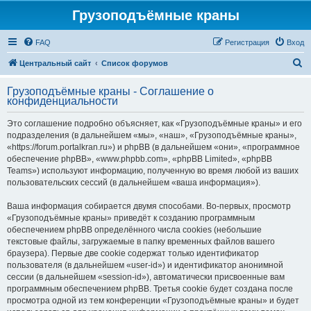
Грузоподъёмные краны
FAQ
Регистрация
Вход
П
Центральный сайт
Список форумов
о
Грузоподъёмные краны - Соглашение о
и
конфиденциальности
с
Это соглашение подробно объясняет, как «Грузоподъёмные краны» и его
к
подразделения (в дальнейшем «мы», «наш», «Грузоподъёмные краны»,
«https://forum.portalkran.ru») и phpBB (в дальнейшем «они», «программное
обеспечение phpBB», «www.phpbb.com», «phpBB Limited», «phpBB
Teams») используют информацию, полученную во время любой из ваших
пользовательских сессий (в дальнейшем «ваша информация»).
Ваша информация собирается двумя способами. Во-первых, просмотр
«Грузоподъёмные краны» приведёт к созданию программным
обеспечением phpBB определённого числа cookies (небольшие
текстовые файлы, загружаемые в папку временных файлов вашего
браузера). Первые две cookie содержат только идентификатор
пользователя (в дальнейшем «user-id») и идентификатор анонимной
сессии (в дальнейшем «session-id»), автоматически присвоенные вам
программным обеспечением phpBB. Третья cookie будет создана после
просмотра одной из тем конференции «Грузоподъёмные краны» и будет