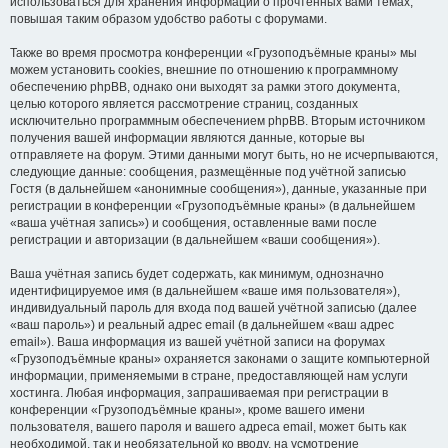
использоваться для хранения информации о прочтённых вами темах,
повышая таким образом удобство работы с форумами.
Также во время просмотра конференции «Грузоподъёмные краны» мы
можем установить cookies, внешние по отношению к программному
обеспечению phpBB, однако они выходят за рамки этого документа,
целью которого является рассмотрение страниц, созданных
исключительно программным обеспечением phpBB. Вторым источником
получения вашей информации являются данные, которые вы
отправляете на форум. Этими данными могут быть, но не исчерпываются,
следующие данные: сообщения, размещённые под учётной записью
Гостя (в дальнейшем «анонимные сообщения»), данные, указанные при
регистрации в конференции «Грузоподъёмные краны» (в дальнейшем
«ваша учётная запись») и сообщения, оставленные вами после
регистрации и авторизации (в дальнейшем «ваши сообщения»).
Ваша учётная запись будет содержать, как минимум, однозначно
идентифицируемое имя (в дальнейшем «ваше имя пользователя»),
индивидуальный пароль для входа под вашей учётной записью (далее
«ваш пароль») и реальный адрес email (в дальнейшем «ваш адрес
email»). Ваша информация из вашей учётной записи на форумах
«Грузоподъёмные краны» охраняется законами о защите компьютерной
информации, применяемыми в стране, предоставляющей нам услуги
хостинга. Любая информация, запрашиваемая при регистрации в
конференции «Грузоподъёмные краны», кроме вашего имени
пользователя, вашего пароля и вашего адреса email, может быть как
необходимой, так и необязательной ко вводу, на усмотрение