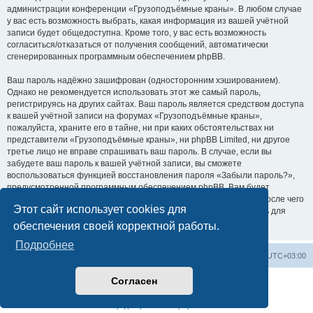
администрации конференции «Грузоподъёмные краны». В любом случае
у вас есть возможность выбрать, какая информация из вашей учётной
записи будет общедоступна. Кроме того, у вас есть возможность
согласиться/отказаться от получения сообщений, автоматически
сгенерированных программным обеспечением phpBB.
Ваш пароль надёжно зашифрован (односторонним хэшированием).
Однако не рекомендуется использовать этот же самый пароль,
регистрируясь на других сайтах. Ваш пароль является средством доступа
к вашей учётной записи на форумах «Грузоподъёмные краны»,
пожалуйста, храните его в тайне, ни при каких обстоятельствах ни
представители «Грузоподъёмные краны», ни phpBB Limited, ни другое
третье лицо не вправе спрашивать ваш пароль. В случае, если вы
забудете ваш пароль к вашей учётной записи, вы сможете
воспользоваться функцией восстановления пароля «Забыли пароль?»,
предусмотренной программным обеспечением phpBB. Вам будет
необходимо ввести ваше имя пользователя и ваш адрес email, после чего
Этот сайт использует cookies для
программное обеспечение phpBB сгенерирует вам новый пароль для
вашей учётной записи.
обеспечения своей корректной работы.
Подробнее
Центральный сайт
Список форумов
Часовой пояс:
UTC+03:00
Согласен
Создано на основе
phpBB
® Forum Software © phpBB Limited
Русская поддержка phpBB
Конфиденциальность
|
Правила