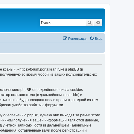
Поиск
Расширенный по
Регистрация
Вход
ны», «https://forum.portalkran.ru») и phpBB (в
полученную во время любой из ваших пользовательских
спечением phpBB определённого числа cookies
атор пользователя (в дальнейшем «user-id») и
тья cookie будет создана после просмотра одной из тем
бразом удобство работы с форумами.
 обеспечению phpBB, однако они выходят за рамки этого
точником получения вашей информации являются данные,
д учётной записью Гостя (в дальнейшем «анонимные
ообщения, оставленные вами после регистрации и