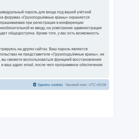
дивидуальный пароль для входа под вашей учётной
и на форумах «Грузоподъёмные краны» охраняется
апрашиваемая при регистрации в конференции
 необязательной ко вводу, на усмотрение администрации
дет общедоступна. Кроме того, у вас есть возможность
рируясь на других сайтах. Ваш пароль является
оятельствах ни представители «Грузоподъёмные краны», ни
си, вы сможете воспользоваться функцией восстановления
 ваш адрес email, после чего программное обеспечение
Удалить cookies
Часовой пояс:
UTC+03:00