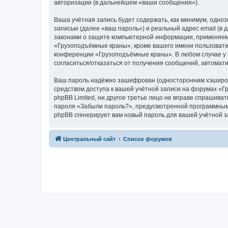
авторизации (в дальнейшем «ваши сообщения»).
Ваша учётная запись будет содержать, как минимум, одн
записью (далее «ваш пароль») и реальный адрес email (
законами о защите компьютерной информации, применяем
«Грузоподъёмные краны», кроме вашего имени пользователя
конференции «Грузоподъёмные краны». В любом случае у в
согласиться/отказаться от получения сообщений, автома
Ваш пароль надёжно зашифрован (односторонним хэширован
средством доступа к вашей учётной записи на форумах «Г
phpBB Limited, ни другое третье лицо не вправе спрашива
пароля «Забыли пароль?», предусмотренной программным 
phpBB сгенерирует вам новый пароль для вашей учётной з
Центральный сайт
Список форумов