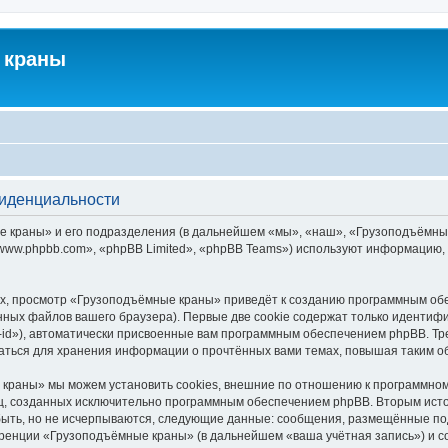
 краны
фиденциальности
краны» и его подразделения (в дальнейшем «мы», «наш», «Грузоподъёмные кра
ww.phpbb.com», «phpBB Limited», «phpBB Teams») используют информацию, 
х, просмотр «Грузоподъёмные краны» приведёт к созданию программным обе
ных файлов вашего браузера). Первые две cookie содержат только идентифик
id»), автоматически присвоенные вам программным обеспечением phpBB. Тре
ться для хранения информации о прочтённых вами темах, повышая таким о
краны» мы можем установить cookies, внешние по отношению к программному
иц, созданных исключительно программным обеспечением phpBB. Вторым ис
быть, но не исчерпываются, следующие данные: сообщения, размещённые по
еренции «Грузоподъёмные краны» (в дальнейшем «ваша учётная запись») и с