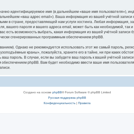
означно идентифицируемое имя (в дальнейшем «ваше имя пользователя»), ин
в дальнейшем «ваш адрес email»). Ваша информация из вашей учётной запис
ыми в стране, предоставляющей нам услуги хостинга. Любая информация, з
, вашего пароля и вашего адреса email, может быть как необходимой, так и
ас есть возможность выбрать, какая информация из вашей учётной записи бу
тически сгенерированных программным обеспечением phpBB.
ием). Однако не рекомендуется использовать этот же самый пароль, регист
рузоподъёмные краны», пожалуйста, храните его в тайне, ни при каких обст
ть ваш пароль. В случае, если вы забудете ваш пароль к вашей учётной запи
обеспечением phpBB. Вам будет необходимо ввести ваше имя пользователя и
аписи.
Создано на основе
phpBB
® Forum Software © phpBB Limited
Русская поддержка phpBB
Конфиденциальность
|
Правила