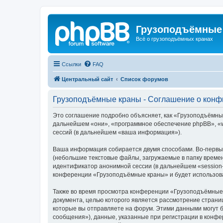
Грузоподъёмные
Всё о грузоподъёмных кранах
Ссылки
FAQ
Центральный сайт
Список форумов
Грузоподъёмные краны - Соглашение о кон
Это соглашение подробно объясняет, как «Грузоподъёмные 
дальнейшем «они», «программное обеспечение phpBB», «w
сессий (в дальнейшем «ваша информация»).
Ваша информация собирается двумя способами. Во-первы
(небольшие текстовые файлы, загружаемые в папку времен
идентификатор анонимной сессии (в дальнейшем «session-
конференции «Грузоподъёмные краны» и будет использова
Также во время просмотра конференции «Грузоподъёмные 
документа, целью которого является рассмотрение стран
которые вы отправляете на форум. Этими данными могут 
сообщения»), данные, указанные при регистрации в конф