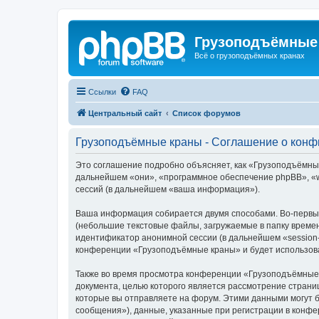
Грузоподъёмные
Всё о грузоподъёмных кранах
Ссылки
FAQ
Центральный сайт
Список форумов
Грузоподъёмные краны - Соглашение о кон
Это соглашение подробно объясняет, как «Грузоподъёмные 
дальнейшем «они», «программное обеспечение phpBB», «w
сессий (в дальнейшем «ваша информация»).
Ваша информация собирается двумя способами. Во-первы
(небольшие текстовые файлы, загружаемые в папку времен
идентификатор анонимной сессии (в дальнейшем «session-
конференции «Грузоподъёмные краны» и будет использова
Также во время просмотра конференции «Грузоподъёмные 
документа, целью которого является рассмотрение стран
которые вы отправляете на форум. Этими данными могут 
сообщения»), данные, указанные при регистрации в конф