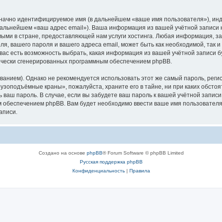
означно идентифицируемое имя (в дальнейшем «ваше имя пользователя»), ин
в дальнейшем «ваш адрес email»). Ваша информация из вашей учётной запис
ыми в стране, предоставляющей нам услуги хостинга. Любая информация, з
, вашего пароля и вашего адреса email, может быть как необходимой, так и
ас есть возможность выбрать, какая информация из вашей учётной записи бу
тически сгенерированных программным обеспечением phpBB.
ием). Однако не рекомендуется использовать этот же самый пароль, регист
рузоподъёмные краны», пожалуйста, храните его в тайне, ни при каких обст
ть ваш пароль. В случае, если вы забудете ваш пароль к вашей учётной запи
обеспечением phpBB. Вам будет необходимо ввести ваше имя пользователя и
аписи.
Создано на основе
phpBB
® Forum Software © phpBB Limited
Русская поддержка phpBB
Конфиденциальность
|
Правила