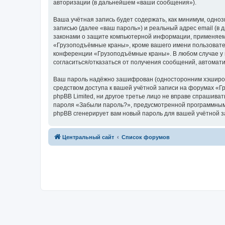
авторизации (в дальнейшем «ваши сообщения»).
Ваша учётная запись будет содержать, как минимум, одн
записью (далее «ваш пароль») и реальный адрес email (
законами о защите компьютерной информации, применяем
«Грузоподъёмные краны», кроме вашего имени пользователя
конференции «Грузоподъёмные краны». В любом случае у в
согласиться/отказаться от получения сообщений, автома
Ваш пароль надёжно зашифрован (односторонним хэширован
средством доступа к вашей учётной записи на форумах «Г
phpBB Limited, ни другое третье лицо не вправе спрашива
пароля «Забыли пароль?», предусмотренной программным 
phpBB сгенерирует вам новый пароль для вашей учётной з
Центральный сайт
Список форумов