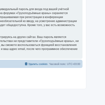
дивидуальный пароль для входа под вашей учётной
и на форумах «Грузоподъёмные краны» охраняется
апрашиваемая при регистрации в конференции
 необязательной ко вводу, на усмотрение администрации
дет общедоступна. Кроме того, у вас есть возможность
рируясь на других сайтах. Ваш пароль является
оятельствах ни представители «Грузоподъёмные краны», ни
си, вы сможете воспользоваться функцией восстановления
 ваш адрес email, после чего программное обеспечение
Удалить cookies
Часовой пояс:
UTC+03:00