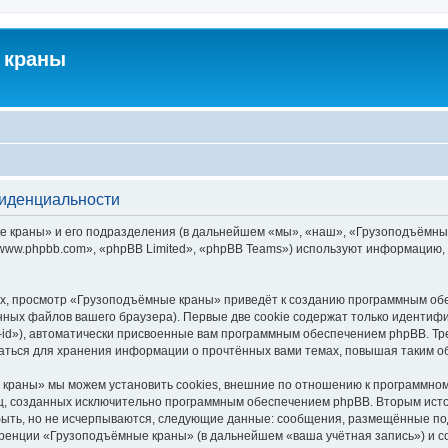
 краны
фиденциальности
краны» и его подразделения (в дальнейшем «мы», «наш», «Грузоподъёмные кра
ww.phpbb.com», «phpBB Limited», «phpBB Teams») используют информацию, 
х, просмотр «Грузоподъёмные краны» приведёт к созданию программным обе
ных файлов вашего браузера). Первые две cookie содержат только идентифик
id»), автоматически присвоенные вам программным обеспечением phpBB. Тре
ться для хранения информации о прочтённых вами темах, повышая таким о
краны» мы можем установить cookies, внешние по отношению к программному
иц, созданных исключительно программным обеспечением phpBB. Вторым ис
быть, но не исчерпываются, следующие данные: сообщения, размещённые по
еренции «Грузоподъёмные краны» (в дальнейшем «ваша учётная запись») и с