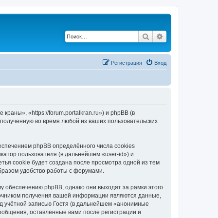
Поиск
Расширенный по
Регистрация
Вход
ны», «https://forum.portalkran.ru») и phpBB (в
полученную во время любой из ваших пользовательских
спечением phpBB определённого числа cookies
атор пользователя (в дальнейшем «user-id») и
тья cookie будет создана после просмотра одной из тем
бразом удобство работы с форумами.
 обеспечению phpBB, однако они выходят за рамки этого
точником получения вашей информации являются данные,
д учётной записью Гостя (в дальнейшем «анонимные
ообщения, оставленные вами после регистрации и