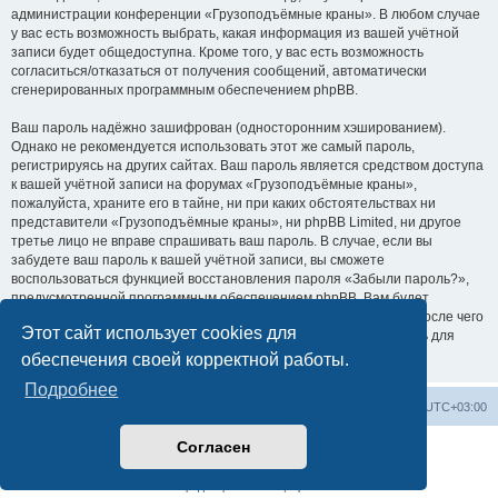
администрации конференции «Грузоподъёмные краны». В любом случае
у вас есть возможность выбрать, какая информация из вашей учётной
записи будет общедоступна. Кроме того, у вас есть возможность
согласиться/отказаться от получения сообщений, автоматически
сгенерированных программным обеспечением phpBB.
Ваш пароль надёжно зашифрован (односторонним хэшированием).
Однако не рекомендуется использовать этот же самый пароль,
регистрируясь на других сайтах. Ваш пароль является средством доступа
к вашей учётной записи на форумах «Грузоподъёмные краны»,
пожалуйста, храните его в тайне, ни при каких обстоятельствах ни
представители «Грузоподъёмные краны», ни phpBB Limited, ни другое
третье лицо не вправе спрашивать ваш пароль. В случае, если вы
забудете ваш пароль к вашей учётной записи, вы сможете
воспользоваться функцией восстановления пароля «Забыли пароль?»,
предусмотренной программным обеспечением phpBB. Вам будет
необходимо ввести ваше имя пользователя и ваш адрес email, после чего
Этот сайт использует cookies для
программное обеспечение phpBB сгенерирует вам новый пароль для
вашей учётной записи.
обеспечения своей корректной работы.
Подробнее
Центральный сайт
Список форумов
Часовой пояс:
UTC+03:00
Согласен
Создано на основе
phpBB
® Forum Software © phpBB Limited
Русская поддержка phpBB
Конфиденциальность
|
Правила