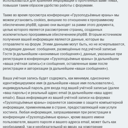
использоваться для хранения информации о прочтённых вами темах,
повышая таким образом удобство работы с форумами.
Также во время просмотра конференции «Грузоподъёмные краны» мы
можем установить cookies, внешние по отношению к программному
обеспечению phpBB, однако они выходят за рамки этого документа,
целью которого является рассмотрение страниц, созданных
исключительно программным обеспечением phpBB. Вторым источником
получения вашей информации являются данные, которые вы
отправляете на форум. Этими данными могут быть, но не исчерпываются,
следующие данные: сообщения, размещённые под учётной записью
Гостя (в дальнейшем «анонимные сообщения»), данные, указанные при
регистрации в конференции «Грузоподъёмные краны» (в дальнейшем
«ваша учётная запись») и сообщения, оставленные вами после
регистрации и авторизации (в дальнейшем «ваши сообщения»).
Ваша учётная запись будет содержать, как минимум, однозначно
идентифицируемое имя (в дальнейшем «ваше имя пользователя»),
индивидуальный пароль для входа под вашей учётной записью (далее
«ваш пароль») и реальный адрес email (в дальнейшем «ваш адрес
email»). Ваша информация из вашей учётной записи на форумах
«Грузоподъёмные краны» охраняется законами о защите компьютерной
информации, применяемыми в стране, предоставляющей нам услуги
хостинга. Любая информация, запрашиваемая при регистрации в
конференции «Грузоподъёмные краны», кроме вашего имени
пользователя, вашего пароля и вашего адреса email, может быть как
необходимой, так и необязательной ко вводу, на усмотрение