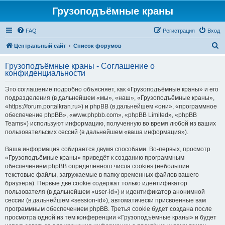
Грузоподъёмные краны
FAQ
Регистрация
Вход
П
Центральный сайт
Список форумов
о
Грузоподъёмные краны - Соглашение о
и
конфиденциальности
с
Это соглашение подробно объясняет, как «Грузоподъёмные краны» и его
к
подразделения (в дальнейшем «мы», «наш», «Грузоподъёмные краны»,
«https://forum.portalkran.ru») и phpBB (в дальнейшем «они», «программное
обеспечение phpBB», «www.phpbb.com», «phpBB Limited», «phpBB
Teams») используют информацию, полученную во время любой из ваших
пользовательских сессий (в дальнейшем «ваша информация»).
Ваша информация собирается двумя способами. Во-первых, просмотр
«Грузоподъёмные краны» приведёт к созданию программным
обеспечением phpBB определённого числа cookies (небольшие
текстовые файлы, загружаемые в папку временных файлов вашего
браузера). Первые две cookie содержат только идентификатор
пользователя (в дальнейшем «user-id») и идентификатор анонимной
сессии (в дальнейшем «session-id»), автоматически присвоенные вам
программным обеспечением phpBB. Третья cookie будет создана после
просмотра одной из тем конференции «Грузоподъёмные краны» и будет