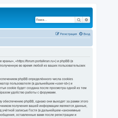
Поиск
Расширенный по
Регистрация
Вход
ны», «https://forum.portalkran.ru») и phpBB (в
полученную во время любой из ваших пользовательских
спечением phpBB определённого числа cookies
атор пользователя (в дальнейшем «user-id») и
тья cookie будет создана после просмотра одной из тем
бразом удобство работы с форумами.
 обеспечению phpBB, однако они выходят за рамки этого
точником получения вашей информации являются данные,
д учётной записью Гостя (в дальнейшем «анонимные
ообщения, оставленные вами после регистрации и