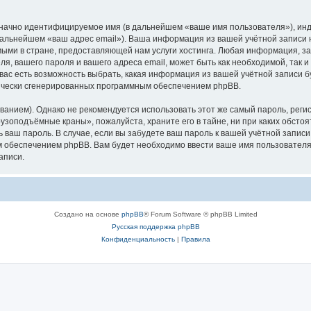
означно идентифицируемое имя (в дальнейшем «ваше имя пользователя»), ин
в дальнейшем «ваш адрес email»). Ваша информация из вашей учётной запис
ыми в стране, предоставляющей нам услуги хостинга. Любая информация, з
, вашего пароля и вашего адреса email, может быть как необходимой, так и
ас есть возможность выбрать, какая информация из вашей учётной записи бу
тически сгенерированных программным обеспечением phpBB.
ием). Однако не рекомендуется использовать этот же самый пароль, регист
рузоподъёмные краны», пожалуйста, храните его в тайне, ни при каких обст
ть ваш пароль. В случае, если вы забудете ваш пароль к вашей учётной запи
обеспечением phpBB. Вам будет необходимо ввести ваше имя пользователя и
аписи.
Создано на основе
phpBB
® Forum Software © phpBB Limited
Русская поддержка phpBB
Конфиденциальность
|
Правила