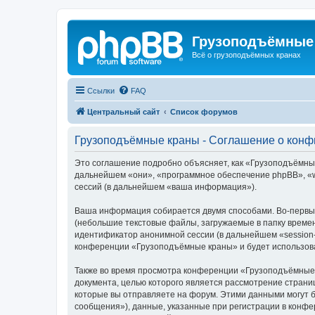
Грузоподъёмные
Всё о грузоподъёмных кранах
Ссылки
FAQ
Центральный сайт
Список форумов
Грузоподъёмные краны - Соглашение о кон
Это соглашение подробно объясняет, как «Грузоподъёмные 
дальнейшем «они», «программное обеспечение phpBB», «w
сессий (в дальнейшем «ваша информация»).
Ваша информация собирается двумя способами. Во-первы
(небольшие текстовые файлы, загружаемые в папку времен
идентификатор анонимной сессии (в дальнейшем «session-
конференции «Грузоподъёмные краны» и будет использова
Также во время просмотра конференции «Грузоподъёмные 
документа, целью которого является рассмотрение стран
которые вы отправляете на форум. Этими данными могут 
сообщения»), данные, указанные при регистрации в конф