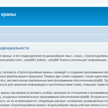
 краны
фиденциальности
краны» и его подразделения (в дальнейшем «мы», «наш», «Грузоподъёмные кра
ww.phpbb.com», «phpBB Limited», «phpBB Teams») используют информацию, 
х, просмотр «Грузоподъёмные краны» приведёт к созданию программным обе
ных файлов вашего браузера). Первые две cookie содержат только идентифик
id»), автоматически присвоенные вам программным обеспечением phpBB. Тре
ться для хранения информации о прочтённых вами темах, повышая таким о
краны» мы можем установить cookies, внешние по отношению к программному
иц, созданных исключительно программным обеспечением phpBB. Вторым ис
быть, но не исчерпываются, следующие данные: сообщения, размещённые по
еренции «Грузоподъёмные краны» (в дальнейшем «ваша учётная запись») и с