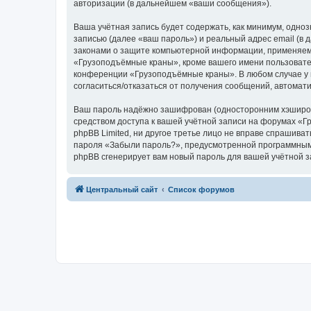
авторизации (в дальнейшем «ваши сообщения»).
Ваша учётная запись будет содержать, как минимум, одн
записью (далее «ваш пароль») и реальный адрес email (
законами о защите компьютерной информации, применяем
«Грузоподъёмные краны», кроме вашего имени пользователя
конференции «Грузоподъёмные краны». В любом случае у в
согласиться/отказаться от получения сообщений, автома
Ваш пароль надёжно зашифрован (односторонним хэширован
средством доступа к вашей учётной записи на форумах «Г
phpBB Limited, ни другое третье лицо не вправе спрашива
пароля «Забыли пароль?», предусмотренной программным 
phpBB сгенерирует вам новый пароль для вашей учётной з
Центральный сайт
Список форумов