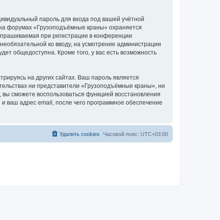
дивидуальный пароль для входа под вашей учётной
и на форумах «Грузоподъёмные краны» охраняется
апрашиваемая при регистрации в конференции
 необязательной ко вводу, на усмотрение администрации
дет общедоступна. Кроме того, у вас есть возможность
рируясь на других сайтах. Ваш пароль является
оятельствах ни представители «Грузоподъёмные краны», ни
си, вы сможете воспользоваться функцией восстановления
 ваш адрес email, после чего программное обеспечение
Удалить cookies
Часовой пояс:
UTC+03:00