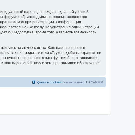
дивидуальный пароль для входа под вашей учётной
и на форумах «Грузоподъёмные краны» охраняется
апрашиваемая при регистрации в конференции
 необязательной ко вводу, на усмотрение администрации
дет общедоступна. Кроме того, у вас есть возможность
рируясь на других сайтах. Ваш пароль является
оятельствах ни представители «Грузоподъёмные краны», ни
си, вы сможете воспользоваться функцией восстановления
 ваш адрес email, после чего программное обеспечение
Удалить cookies
Часовой пояс:
UTC+03:00