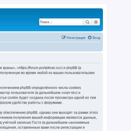
Поиск
Расширенный по
Регистрация
Вход
ны», «https://forum.portalkran.ru») и phpBB (в
полученную во время любой из ваших пользовательских
спечением phpBB определённого числа cookies
атор пользователя (в дальнейшем «user-id») и
тья cookie будет создана после просмотра одной из тем
бразом удобство работы с форумами.
 обеспечению phpBB, однако они выходят за рамки этого
точником получения вашей информации являются данные,
д учётной записью Гостя (в дальнейшем «анонимные
ообщения, оставленные вами после регистрации и