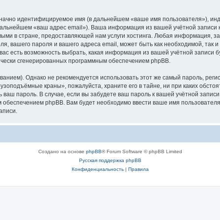
означно идентифицируемое имя (в дальнейшем «ваше имя пользователя»), ин
в дальнейшем «ваш адрес email»). Ваша информация из вашей учётной запис
ыми в стране, предоставляющей нам услуги хостинга. Любая информация, з
, вашего пароля и вашего адреса email, может быть как необходимой, так и
ас есть возможность выбрать, какая информация из вашей учётной записи бу
тически сгенерированных программным обеспечением phpBB.
ием). Однако не рекомендуется использовать этот же самый пароль, регист
рузоподъёмные краны», пожалуйста, храните его в тайне, ни при каких обст
ть ваш пароль. В случае, если вы забудете ваш пароль к вашей учётной запи
обеспечением phpBB. Вам будет необходимо ввести ваше имя пользователя и
аписи.
Создано на основе
phpBB
® Forum Software © phpBB Limited
Русская поддержка phpBB
Конфиденциальность
|
Правила