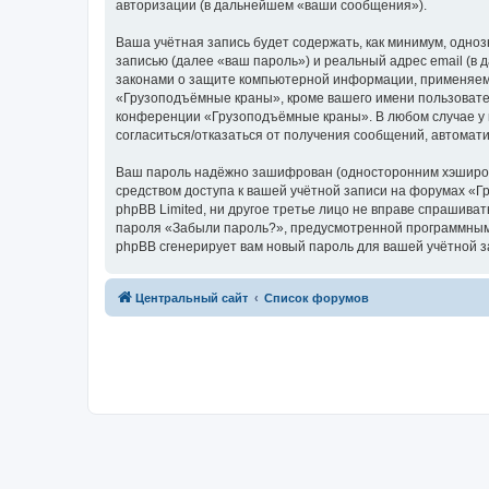
авторизации (в дальнейшем «ваши сообщения»).
Ваша учётная запись будет содержать, как минимум, одн
записью (далее «ваш пароль») и реальный адрес email (
законами о защите компьютерной информации, применяем
«Грузоподъёмные краны», кроме вашего имени пользователя
конференции «Грузоподъёмные краны». В любом случае у в
согласиться/отказаться от получения сообщений, автома
Ваш пароль надёжно зашифрован (односторонним хэширован
средством доступа к вашей учётной записи на форумах «Г
phpBB Limited, ни другое третье лицо не вправе спрашива
пароля «Забыли пароль?», предусмотренной программным 
phpBB сгенерирует вам новый пароль для вашей учётной з
Центральный сайт
Список форумов