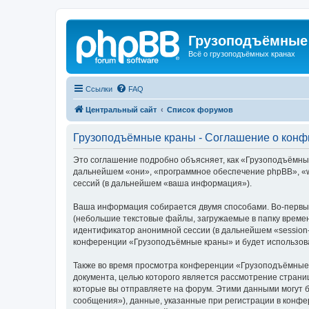
Грузоподъёмные
Всё о грузоподъёмных кранах
Ссылки
FAQ
Центральный сайт
Список форумов
Грузоподъёмные краны - Соглашение о кон
Это соглашение подробно объясняет, как «Грузоподъёмные 
дальнейшем «они», «программное обеспечение phpBB», «w
сессий (в дальнейшем «ваша информация»).
Ваша информация собирается двумя способами. Во-первы
(небольшие текстовые файлы, загружаемые в папку времен
идентификатор анонимной сессии (в дальнейшем «session-
конференции «Грузоподъёмные краны» и будет использова
Также во время просмотра конференции «Грузоподъёмные 
документа, целью которого является рассмотрение стран
которые вы отправляете на форум. Этими данными могут 
сообщения»), данные, указанные при регистрации в конф