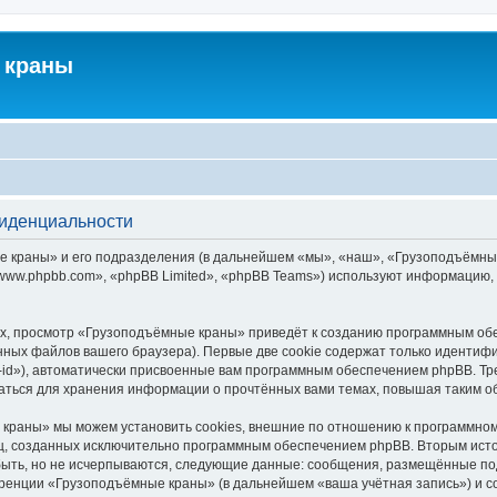
 краны
фиденциальности
краны» и его подразделения (в дальнейшем «мы», «наш», «Грузоподъёмные кра
ww.phpbb.com», «phpBB Limited», «phpBB Teams») используют информацию, 
х, просмотр «Грузоподъёмные краны» приведёт к созданию программным обе
ных файлов вашего браузера). Первые две cookie содержат только идентифик
id»), автоматически присвоенные вам программным обеспечением phpBB. Тре
ться для хранения информации о прочтённых вами темах, повышая таким о
краны» мы можем установить cookies, внешние по отношению к программному
иц, созданных исключительно программным обеспечением phpBB. Вторым ис
быть, но не исчерпываются, следующие данные: сообщения, размещённые по
еренции «Грузоподъёмные краны» (в дальнейшем «ваша учётная запись») и с