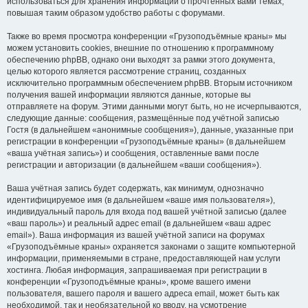
использоваться для хранения информации о прочтённых вами темах,
повышая таким образом удобство работы с форумами.
Также во время просмотра конференции «Грузоподъёмные краны» мы
можем установить cookies, внешние по отношению к программному
обеспечению phpBB, однако они выходят за рамки этого документа,
целью которого является рассмотрение страниц, созданных
исключительно программным обеспечением phpBB. Вторым источником
получения вашей информации являются данные, которые вы
отправляете на форум. Этими данными могут быть, но не исчерпываются,
следующие данные: сообщения, размещённые под учётной записью
Гостя (в дальнейшем «анонимные сообщения»), данные, указанные при
регистрации в конференции «Грузоподъёмные краны» (в дальнейшем
«ваша учётная запись») и сообщения, оставленные вами после
регистрации и авторизации (в дальнейшем «ваши сообщения»).
Ваша учётная запись будет содержать, как минимум, однозначно
идентифицируемое имя (в дальнейшем «ваше имя пользователя»),
индивидуальный пароль для входа под вашей учётной записью (далее
«ваш пароль») и реальный адрес email (в дальнейшем «ваш адрес
email»). Ваша информация из вашей учётной записи на форумах
«Грузоподъёмные краны» охраняется законами о защите компьютерной
информации, применяемыми в стране, предоставляющей нам услуги
хостинга. Любая информация, запрашиваемая при регистрации в
конференции «Грузоподъёмные краны», кроме вашего имени
пользователя, вашего пароля и вашего адреса email, может быть как
необходимой, так и необязательной ко вводу, на усмотрение