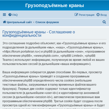
Грузоподъёмные краны
FAQ
Регистрация
Вход
П
Центральный сайт
Список форумов
о
Грузоподъёмные краны - Соглашение о
и
конфиденциальности
с
Это соглашение подробно объясняет, как «Грузоподъёмные краны» и его
к
подразделения (в дальнейшем «мы», «наш», «Грузоподъёмные краны»,
«https://forum.portalkran.ru») и phpBB (в дальнейшем «они», «программное
обеспечение phpBB», «www.phpbb.com», «phpBB Limited», «phpBB
Teams») используют информацию, полученную во время любой из ваших
пользовательских сессий (в дальнейшем «ваша информация»).
Ваша информация собирается двумя способами. Во-первых, просмотр
«Грузоподъёмные краны» приведёт к созданию программным
обеспечением phpBB определённого числа cookies (небольшие
текстовые файлы, загружаемые в папку временных файлов вашего
браузера). Первые две cookie содержат только идентификатор
пользователя (в дальнейшем «user-id») и идентификатор анонимной
сессии (в дальнейшем «session-id»), автоматически присвоенные вам
программным обеспечением phpBB. Третья cookie будет создана после
просмотра одной из тем конференции «Грузоподъёмные краны» и будет