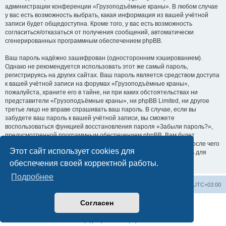
администрации конференции «Грузоподъёмные краны». В любом случае
у вас есть возможность выбрать, какая информация из вашей учётной
записи будет общедоступна. Кроме того, у вас есть возможность
согласиться/отказаться от получения сообщений, автоматически
сгенерированных программным обеспечением phpBB.
Ваш пароль надёжно зашифрован (односторонним хэшированием).
Однако не рекомендуется использовать этот же самый пароль,
регистрируясь на других сайтах. Ваш пароль является средством доступа
к вашей учётной записи на форумах «Грузоподъёмные краны»,
пожалуйста, храните его в тайне, ни при каких обстоятельствах ни
представители «Грузоподъёмные краны», ни phpBB Limited, ни другое
третье лицо не вправе спрашивать ваш пароль. В случае, если вы
забудете ваш пароль к вашей учётной записи, вы сможете
воспользоваться функцией восстановления пароля «Забыли пароль?»,
предусмотренной программным обеспечением phpBB. Вам будет
необходимо ввести ваше имя пользователя и ваш адрес email, после чего
Этот сайт использует cookies для
программное обеспечение phpBB сгенерирует вам новый пароль для
вашей учётной записи.
обеспечения своей корректной работы.
Подробнее
Центральный сайт
Список форумов
Часовой пояс:
UTC+03:00
Согласен
Создано на основе
phpBB
® Forum Software © phpBB Limited
Русская поддержка phpBB
Конфиденциальность
|
Правила